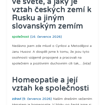
ve světě, a jaký je
vztah českých zemí k
Rusku a jiným
slovanským zemím
společnost
(16. července 2026)
Nedávno jsem zde mluvil o Cyrilovi a Metodějovi a
Janu Husovi. A dospěli jsme k tomu, že jsou tyto
osohnosti vzájemě propojené a pracovali na
společném a pozitivním duchovním cíli tak,...
(více)
Homeopatie a její
vztah ke společnosti
zdraví
(9. července 2026)
Naším dnešním večerním
tématem je homeopatie. V bloku po šesté jsme si