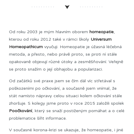
Od roku 2003 je mým hlavním oborem
homeopatie
,
kterou od roku 2012 také v rámci školy
Universum
Homeopathicum
vyučuji. Homeopatie je úžasná léčebná
metoda, a přesto, nebo právě proto, se proti ní stále
opakovaně objevují různé útoky a zesměšňování. Veřejně
se proto snažím o její obhajobu a popularizaci.
Od začátků své praxe jsem se čím dál víc střetával s
poškozeními po očkování, a současně jsem vnímal, že
stát namísto nápravy celou situaci kolem očkování stále
zhoršuje. S kolegy jsme proto v roce 2015 založili spolek
Poočkování
, který se snaží postiženým pomáhat a o celé
problematice šířit informace.
V současné korona-krizi se ukazuje, že homeopatie, i jiné