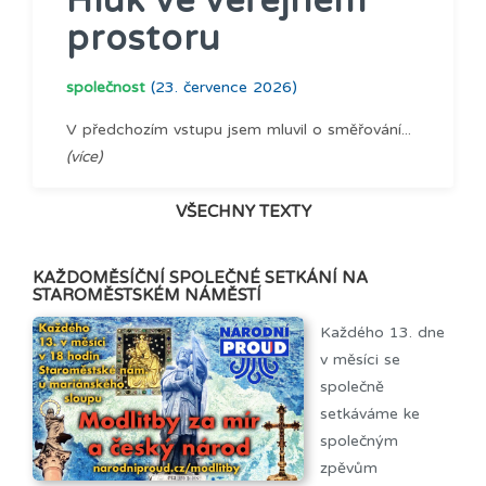
Hluk ve veřejném
prostoru
společnost
(23. července 2026)
V předchozím vstupu jsem mluvil o směřování...
(více)
VŠECHNY TEXTY
KAŽDOMĚSÍČNÍ SPOLEČNÉ SETKÁNÍ NA
STAROMĚSTSKÉM NÁMĚSTÍ
Každého 13. dne
v měsíci se
společně
setkáváme ke
společným
zpěvům