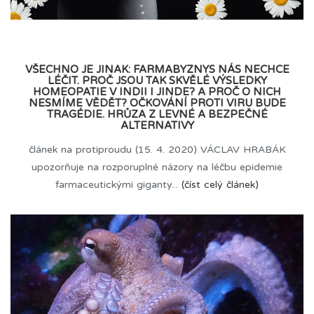
VŠECHNO JE JINAK: FARMABYZNYS NÁS NECHCE
LÉČIT. PROČ JSOU TAK SKVĚLÉ VÝSLEDKY
HOMEOPATIE V INDII I JINDE? A PROČ O NICH
NESMÍME VĚDĚT? OČKOVÁNÍ PROTI VIRU BUDE
TRAGÉDIE. HRŮZA Z LEVNÉ A BEZPEČNÉ
ALTERNATIVY
článek na protiproudu (15. 4. 2020) VÁCLAV HRABÁK
upozorňuje na rozporuplné názory na léčbu epidemie
farmaceutickými giganty...
(číst celý článek)