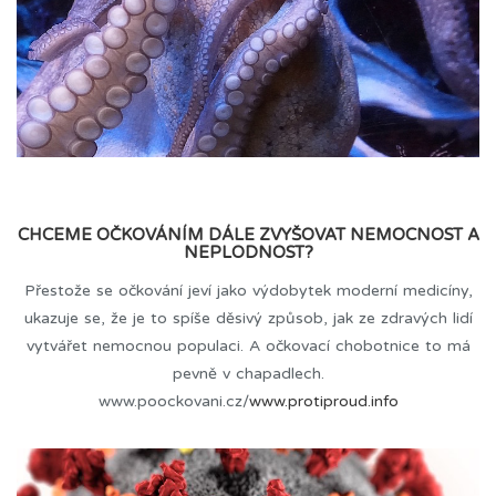
CHCEME OČKOVÁNÍM DÁLE ZVYŠOVAT NEMOCNOST A
NEPLODNOST?
Přestože se očkování jeví jako výdobytek moderní medicíny,
ukazuje se, že je to spíše děsivý způsob, jak ze zdravých lidí
vytvářet nemocnou populaci. A očkovací chobotnice to má
pevně v chapadlech.
www.poockovani.cz/
www.protiproud.info