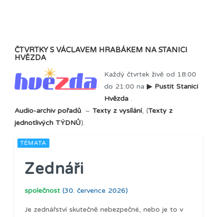
ČTVRTKY S VÁCLAVEM HRABÁKEM NA STANICI
HVĚZDA
Každý čtvrtek živě od 18:00
do 21:00 na
▶ Pustit Stanici
Hvězda
.
Audio-archiv pořadů
. –
Texty z vysílání
, (
Texty z
jednotlivých TÝDNŮ
).
TÉMATA
Zednáři
společnost
(30. července 2026)
Je zednářství skutečně nebezpečné, nebo je to v