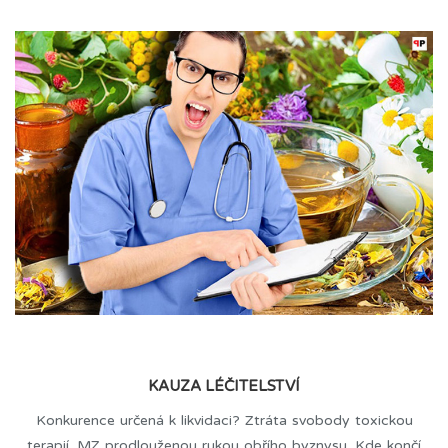
KAUZA LÉČITELSTVÍ
Konkurence určená k likvidaci? Ztráta svobody toxickou
terapií. MZ prodlouženou rukou obřího byznysu. Kde končí