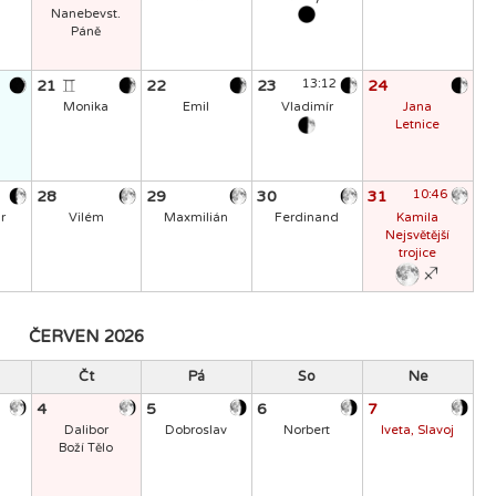
Nanebevst.
Páně
21
22
23
13:12
24
Monika
Emil
Vladimír
Jana
Letnice
28
29
30
31
10:46
r
Vilém
Maxmilián
Ferdinand
Kamila
Nejsvětější
trojice
ČERVEN 2026
Čt
Pá
So
Ne
4
5
6
7
Dalibor
Dobroslav
Norbert
Iveta, Slavoj
Boží Tělo