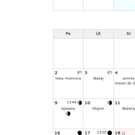
Po
Út
St
2
3
4
Nela, Hromnice
Blažej
Jarmila
Imbolc
0
9
13:44
10
11
Apolena
Mojmír
Božena
16
17
13:03
18