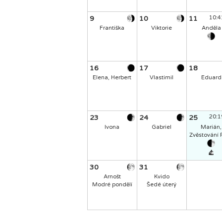
9
10
11
10:
Františka
Viktorie
Anděla
16
17
18
Elena, Herbert
Vlastimil
Eduard
23
24
25
20:
Ivona
Gabriel
Marián,
Zvěstování 
30
31
Arnošt
Kvido
Modré pondělí
Šedé úterý