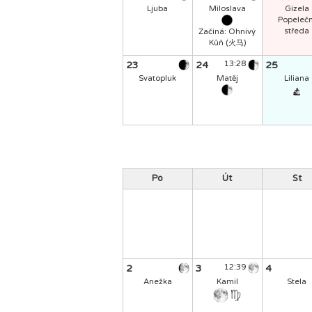
Ljuba
Miloslava
Gizela
Popelečn
středa
Začíná: Ohnivý
Kůň (火马)
23
24
13:28
25
Svatopluk
Matěj
Liliana
Po
Út
St
2
3
12:39
4
Anežka
Kamil
Stela