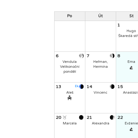
Po
Út
St
1
Hugo
Škaredá st
6
7
8
Vendula
Heřman,
Ema
Velikonoční
Hermína
pondělí
13
14
15
Ek.
Aleš
Vincenc
Anastázi
20
21
22
Marcela
Alexandra
Evženie