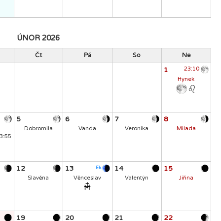
ÚNOR 2026
Čt
Pá
So
Ne
1
23:10
Hynek
5
6
7
8
Dobromila
Vanda
Veronika
Milada
3:55
12
13
14
15
Ek.
Slavěna
Věnceslav
Valentýn
Jiřina
19
20
21
22