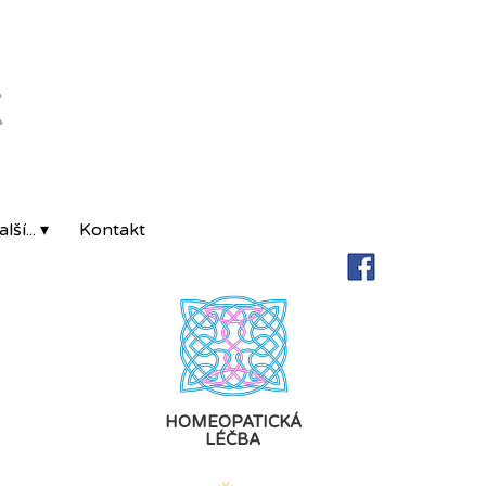
K
lší... ▾
Kontakt
HOMEOPATICKÁ
LÉČBA