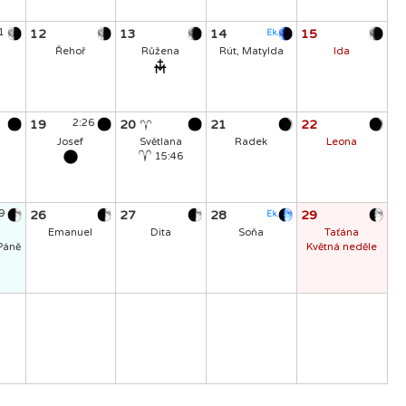
41
12
13
14
15
Ek.
Řehoř
Růžena
Rút, Matylda
Ida
19
2:26
20
21
22
Josef
Světlana
Radek
Leona
15:46
19
26
27
28
29
Ek.
Emanuel
Dita
Soňa
Taťána
Páně
Květná neděle