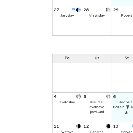
27
28
29
Ek.
Jaroslav
Vlastislav
Robert
Po
Út
St
4
5
6
Květoslav
Klaudie,
Radosla
Květnové
Beltain
0
povstání
11
12
13
E
Svatava
Pankrác
Servác