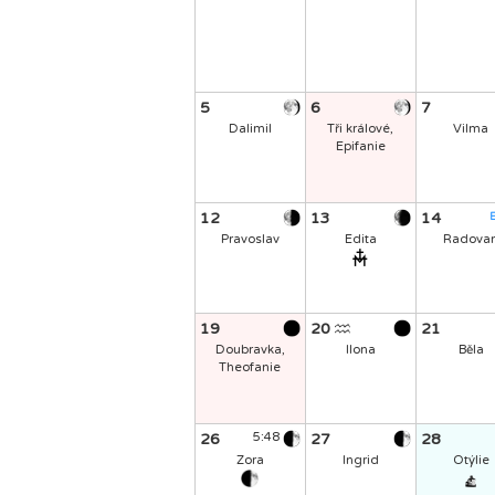
5
6
7
Dalimil
Tři králové,
Vilma
Epifanie
12
13
14
E
Pravoslav
Edita
Radova
19
20
21
Doubravka,
Ilona
Běla
Theofanie
26
5:48
27
28
Zora
Ingrid
Otýlie