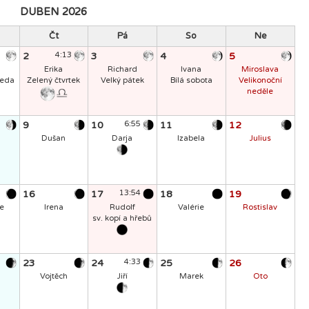
DUBEN 2026
Čt
Pá
So
Ne
2
4:13
3
4
5
Erika
Richard
Ivana
Miroslava
ředa
Zelený čtvrtek
Velký pátek
Bílá sobota
Velikonoční
neděle
9
10
6:55
11
12
Dušan
Darja
Izabela
Julius
16
17
13:54
18
19
e
Irena
Rudolf
Valérie
Rostislav
sv. kopí a hřebů
23
24
4:33
25
26
Vojtěch
Jiří
Marek
Oto