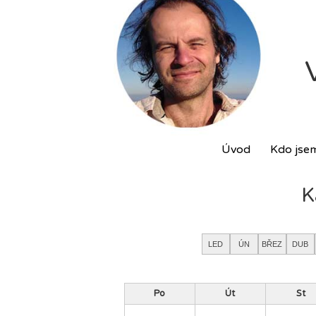
Úvod
Kdo jse
K
LED
ÚN
BŘEZ
DUB
Po
Út
St