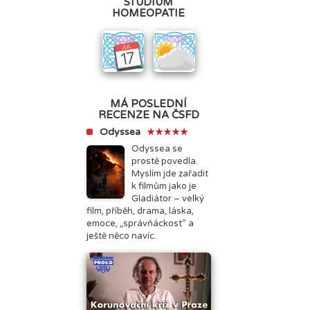
STUDIUM
HOMEOPATIE
MÁ POSLEDNÍ
RECENZE NA ČSFD
Odyssea
★★★★★
Odyssea se
prostě povedla.
Myslím jde zařadit
k filmům jako je
Gladiátor – velký
film, příběh, drama, láska,
emoce, „správňáckost“ a
ještě něco navíc.