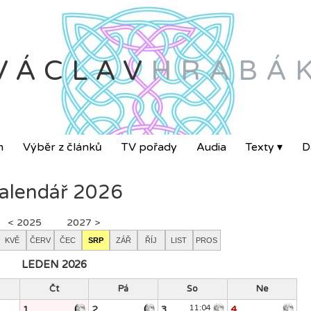
VÁCLAV
HRABÁ
m
Výběr z článků
TV pořady
Audia
Texty ▾
Da
alendář 2026
< 2025
2027 >
KVĚ
ČERV
ČEC
SRP
ZÁŘ
ŘÍJ
LIST
PROS
LEDEN 2026
Čt
Pá
So
Ne
1
2
3
11:04
4