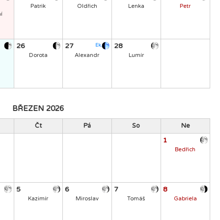
Patrik
Oldřich
Lenka
Petr
í
26
27
28
Ek.
Dorota
Alexandr
Lumír
BŘEZEN 2026
Čt
Pá
So
Ne
1
Bedřich
5
6
7
8
Kazimír
Miroslav
Tomáš
Gabriela