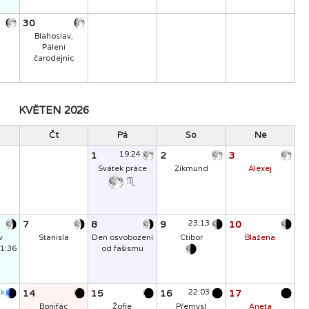
30
Blahoslav,
Pálení
čarodejnic
KVĚTEN 2026
Čt
Pá
So
Ne
1
19:24
2
3
Svátek práce
Zikmund
Alexej
7
8
9
23:13
10
v
Stanisla
Den osvobození
Ctibor
Blažena
1:36
od fašismu
14
15
16
22:03
17
k.
Bonifác
Žofie
Přemysl
Aneta