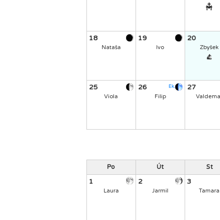
18
19
20
Nataša
Ivo
Zbyšek
25
26
27
Ek.
Viola
Filip
Valdema
Po
Út
St
1
2
3
Laura
Jarmil
Tamara