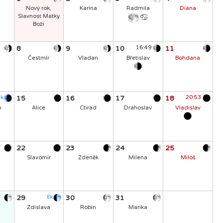
Nový rok,
Karina
Radmila
Diana
Slavnost Matky
Boží
8
9
10
16:49
11
Čestmír
Vladan
Břetislav
Bohdana
15
16
17
18
20:53
k.
n
Alice
Ctirad
Drahoslav
Vladislav
22
23
24
25
Slavomír
Zdeněk
Milena
Miloš
29
30
31
Ek.
Zdislava
Robin
Marika