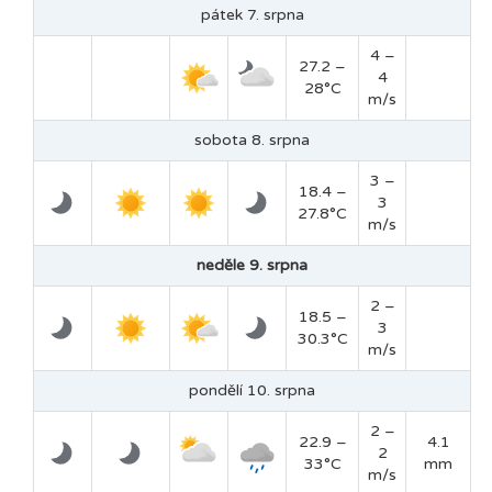
pátek 7. srpna
4 –
27.2 –
4
28°C
m/s
sobota 8. srpna
3 –
18.4 –
3
27.8°C
m/s
neděle 9. srpna
2 –
18.5 –
3
30.3°C
m/s
pondělí 10. srpna
2 –
22.9 –
4.1
2
33°C
mm
m/s