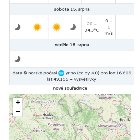
sobota 15. srpna
0 –
20 –
1
34.3°C
m/s
neděle 16. srpna
data © norské počasí
yr.no (cc by 4.0) pro lon:16.606
lat:49.195 –
vysvětlivky
nové souřadnice
+
−