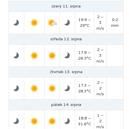
úterý 11. srpna
2 –
19.9 –
0.2
3
29°C
mm
m/s
středa 12. srpna
2 –
17.9 –
3
26.3°C
m/s
čtvrtek 13. srpna
2 –
17.3 –
2
28.3°C
m/s
pátek 14. srpna
1 –
18.8 –
2
31.6°C
m/s