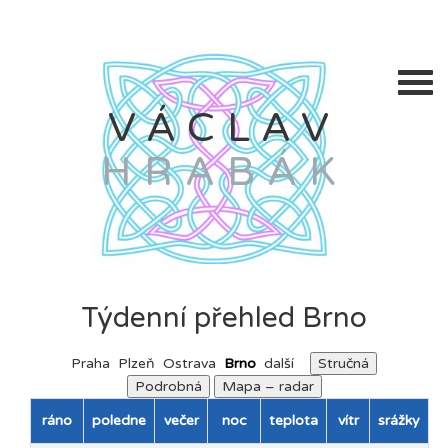
VÁCLAV
HRABÁK
Týdenní přehled Brno
Praha
Plzeň
Ostrava
Brno
další
Stručná
Podrobná
Mapa – radar
ráno
poledne
večer
noc
teplota
vítr
srážky