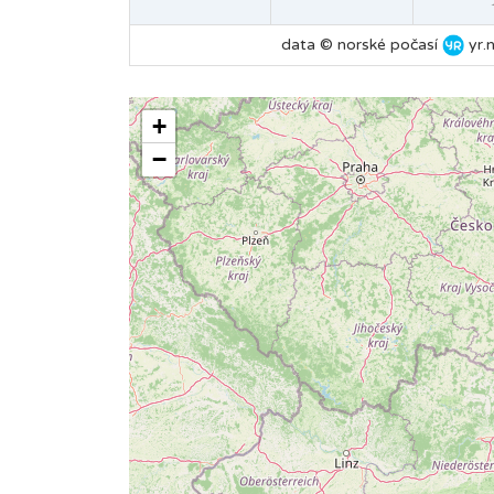
data © norské počasí
yr.
+
−