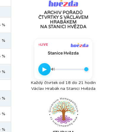
ARCHIV POŘADŮ
ČTVRTKY S VÁCLAVEM
HRABÁKEM
6 %
NA STANICI HVĚZDA
1 %
LIVE
Stanice Hvězda
6 %
▶
🔊
9 %
Každý čtvrtek od 18 do 21 hodin
Václav Hrabák na Stanici Hvězda
5 %
4 %
4 %