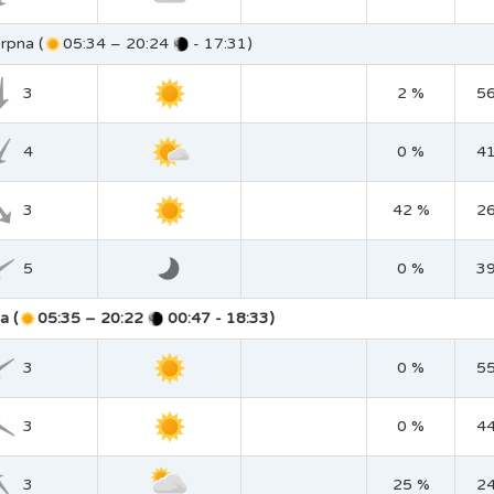
rpna (
05:34 – 20:24
- 17:31)
3
2 %
5
4
0 %
4
3
42 %
2
5
0 %
3
a (
05:35 – 20:22
00:47 - 18:33)
3
0 %
5
3
0 %
4
3
25 %
2