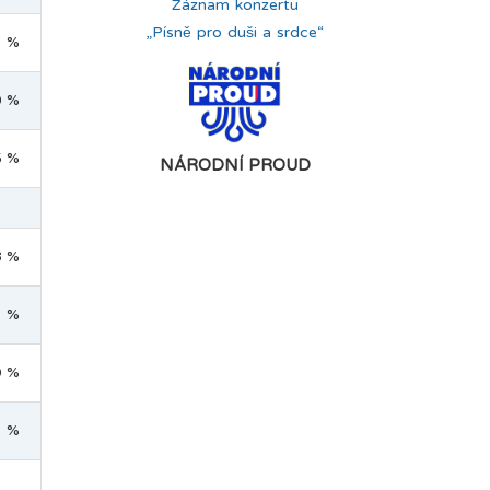
Záznam konzertu
„Písně pro duši a srdce“
1 %
0 %
5 %
NÁRODNÍ PROUD
8 %
1 %
0 %
3 %