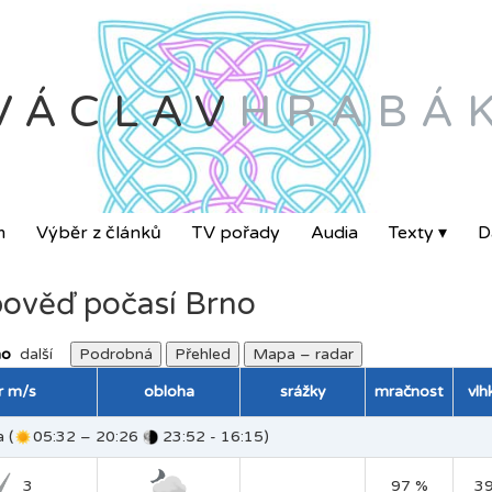
VÁCLAV
HRABÁ
m
Výběr z článků
TV pořady
Audia
Texty ▾
Da
ověď počasí Brno
no
další
Podrobná
Přehled
Mapa – radar
tr m/s
obloha
srážky
mračnost
vlh
 (
05:32 – 20:26
23:52 - 16:15)
3
97 %
3