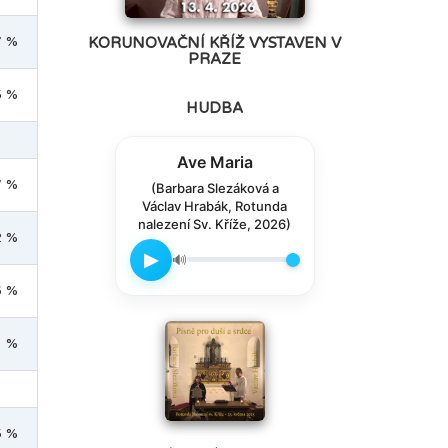
7 %
KORUNOVAČNÍ KŘÍŽ VYSTAVEN V
PRAZE
5 %
HUDBA
Ave Maria
7 %
(Barbara Slezáková a
Václav Hrabák, Rotunda
nalezení Sv. Kříže, 2026)
2 %
▶
🔊
6 %
1 %
5 %