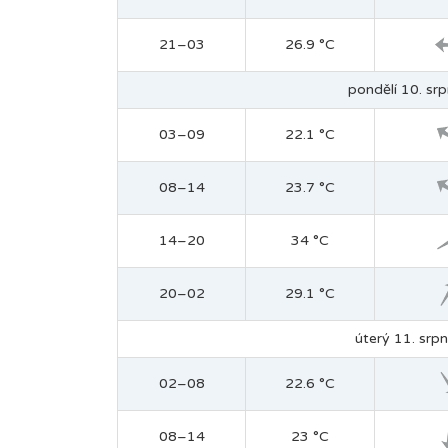
21–03
26.9 °C
pondělí 10. srp
03–09
22.1 °C
08–14
23.7 °C
14–20
34 °C
20–02
29.1 °C
úterý 11. srpn
02–08
22.6 °C
08–14
23 °C