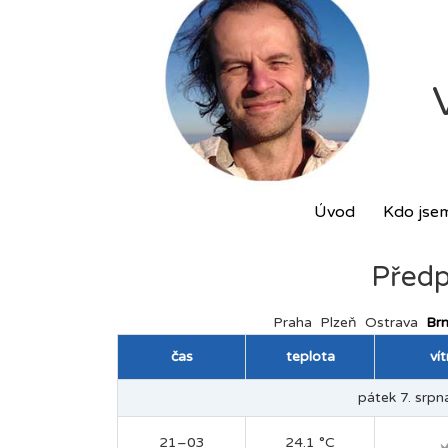
Úvod
Kdo jse
Předp
Praha
Plzeň
Ostrava
Br
čas
teplota
ví
pátek 7. srpna
21–03
24.1 °C