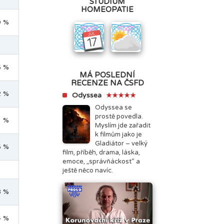
STUDIUM
HOMEOPATIE
9 %
6 %
MÁ POSLEDNÍ
RECENZE NA ČSFD
2 %
Odyssea
★★★★★
Odyssea se
prostě povedla.
3 %
Myslím jde zařadit
k filmům jako je
Gladiátor – velký
6 %
film, příběh, drama, láska,
emoce, „správňáckost“ a
ještě něco navíc.
8 %
4 %