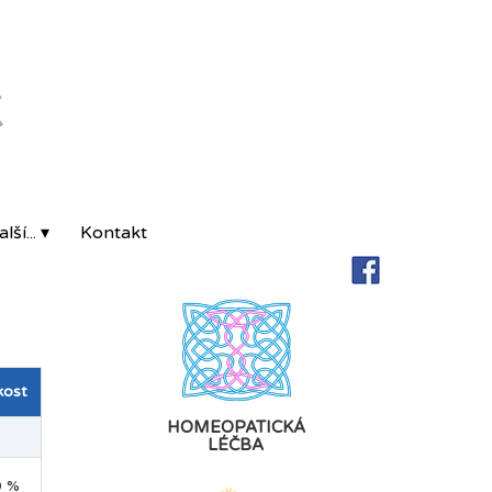
K
lší... ▾
Kontakt
kost
HOMEOPATICKÁ
LÉČBA
9 %