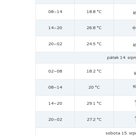
08–14
18.8 °C
14–20
26.8 °C
20–02
24.5 °C
pátek 14. srpn
02–08
18.2 °C
08–14
20 °C
14–20
29.1 °C
20–02
27.2 °C
sobota 15. srp