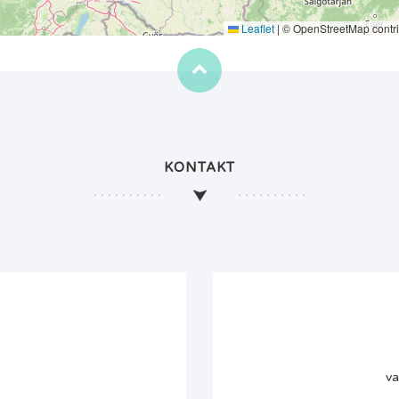
Leaflet
|
© OpenStreetMap contri
KONTAKT
va