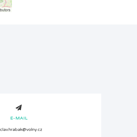
butors
E-MAIL
clav.hrabak@volny.cz