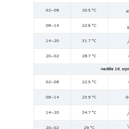
02–08
20.5 °C
08–14
22.6 °C
14–20
31.7 °C
20–02
28.7 °C
neděle 16. srp
02–08
22.5 °C
08–14
23.9 °C
14–20
34.7 °C
20–02
29 °C