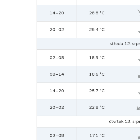
14–20
28.8 °C
20–02
25.4 °C
středa 12. srp
02–08
18.3 °C
08–14
18.6 °C
14–20
25.7 °C
20–02
22.8 °C
čtvrtek 13. srp
02–08
17.1 °C