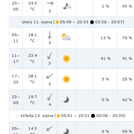
23–
24.5
1 %
43 %
05
°C
2
úterý 11. srpna (
05:49 – 20:33
03:36 - 20:07)
05–
18.1
12 %
70 %
11
°C
2
11–
23.4
41 %
41 %
17
°C
3
17–
28.1
3 %
25 %
23
°C
3
23–
19.7
0 %
42 %
05
°C
4
středa 12. srpna (
05:51 – 20:31
05:06 - 20:30)
05–
14.3
0 %
59 %