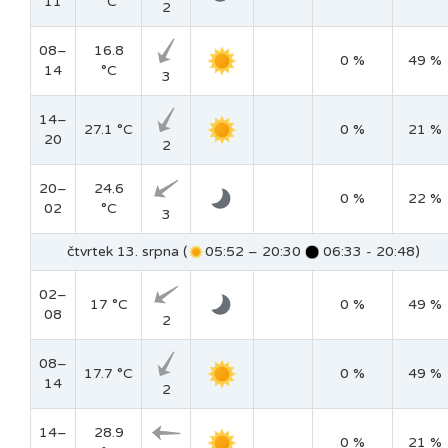
11
°C
2
08–
16.8
0 %
49 %
14
°C
3
14–
27.1 °C
0 %
21 %
20
2
20–
24.6
0 %
22 %
02
°C
3
čtvrtek 13. srpna (
05:52 – 20:30
06:33 - 20:48)
02–
17 °C
0 %
49 %
08
2
08–
17.7 °C
0 %
49 %
14
2
14–
28.9
0 %
21 %