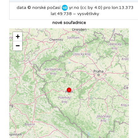
data © norské počasí
yr.no (cc by 4.0) pro lon:13.373
lat:49.738 –
vysvětlivky
nové souřadnice
+
−