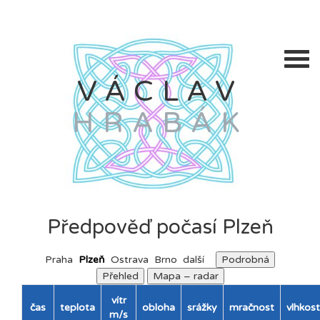
VÁCLAV
HRABÁK
Předpověď počasí Plzeň
Praha
Plzeň
Ostrava
Brno
další
Podrobná
Přehled
Mapa – radar
vítr
čas
teplota
obloha
srážky
mračnost
vlhkost
m/s