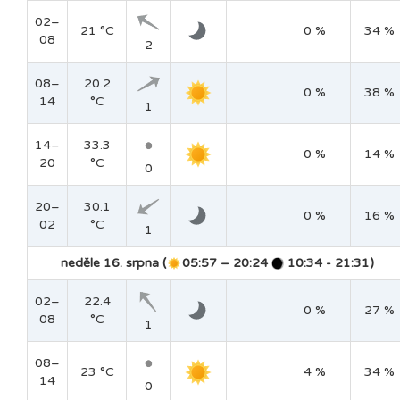
02–
21 °C
0 %
34 %
08
2
08–
20.2
0 %
38 %
14
°C
1
14–
33.3
0 %
14 %
20
°C
0
20–
30.1
0 %
16 %
02
°C
1
neděle 16. srpna (
05:57 – 20:24
10:34 - 21:31)
02–
22.4
0 %
27 %
08
°C
1
08–
23 °C
4 %
34 %
14
0