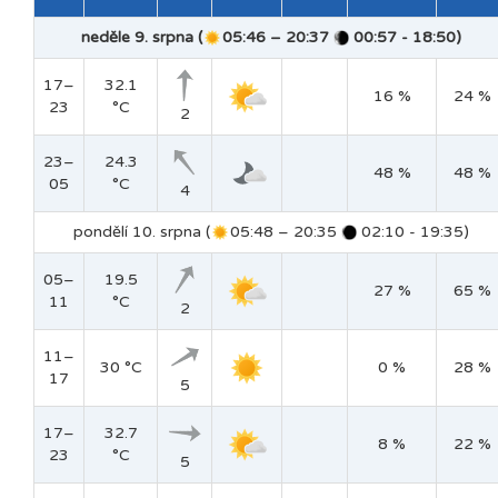
neděle 9. srpna (
05:46 – 20:37
00:57 - 18:50)
17–
32.1
16 %
24 %
23
°C
2
23–
24.3
48 %
48 %
05
°C
4
pondělí 10. srpna (
05:48 – 20:35
02:10 - 19:35)
05–
19.5
27 %
65 %
11
°C
2
11–
30 °C
0 %
28 %
17
5
17–
32.7
8 %
22 %
23
°C
5