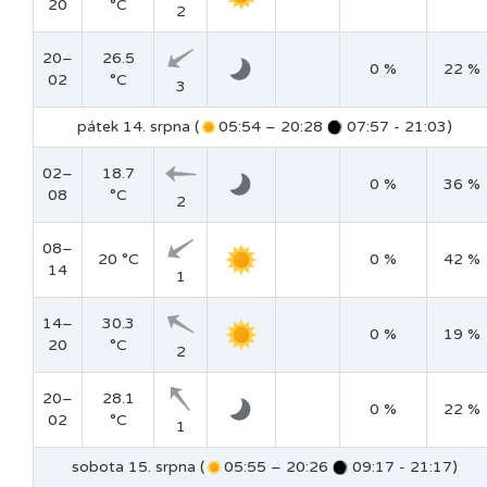
20
°C
2
20–
26.5
0 %
22 %
02
°C
3
pátek 14. srpna (
05:54 – 20:28
07:57 - 21:03)
02–
18.7
0 %
36 %
08
°C
2
08–
20 °C
0 %
42 %
14
1
14–
30.3
0 %
19 %
20
°C
2
20–
28.1
0 %
22 %
02
°C
1
sobota 15. srpna (
05:55 – 20:26
09:17 - 21:17)