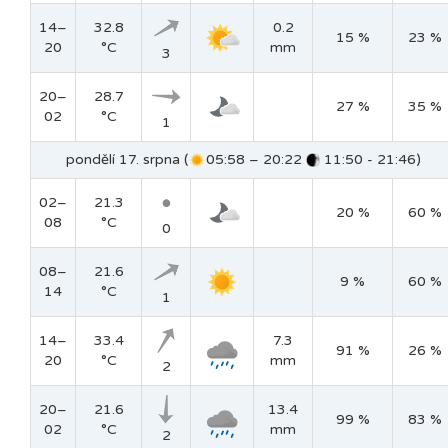
14–
32.8
0.2
15 %
23 %
20
°C
mm
3
20–
28.7
27 %
35 %
02
°C
1
pondělí 17. srpna (
05:58 – 20:22
11:50 - 21:46)
02–
21.3
20 %
60 %
08
°C
0
08–
21.6
9 %
60 %
14
°C
1
14–
33.4
7.3
91 %
26 %
20
°C
mm
2
20–
21.6
13.4
99 %
83 %
02
°C
mm
2