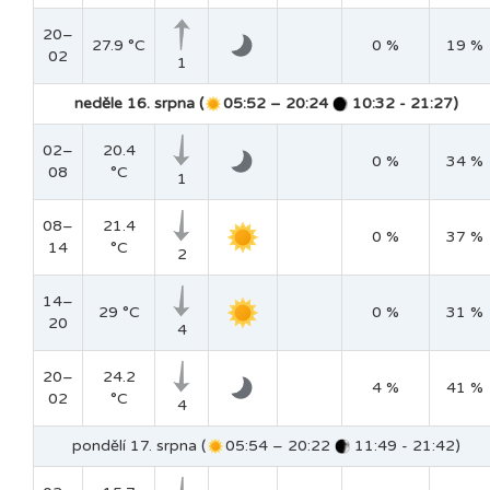
20–
27.9 °C
0 %
19 %
02
1
neděle 16. srpna (
05:52 – 20:24
10:32 - 21:27)
02–
20.4
0 %
34 %
08
°C
1
08–
21.4
0 %
37 %
14
°C
2
14–
29 °C
0 %
31 %
20
4
20–
24.2
4 %
41 %
02
°C
4
pondělí 17. srpna (
05:54 – 20:22
11:49 - 21:42)