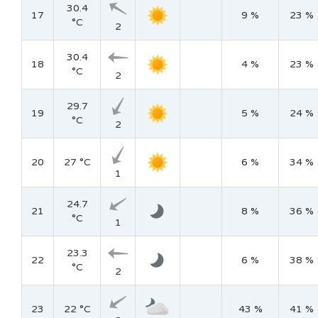
30.4
17
9 %
23 %
°C
2
30.4
18
4 %
23 %
°C
2
29.7
19
5 %
24 %
°C
2
20
27 °C
6 %
34 %
1
24.7
21
8 %
36 %
°C
1
23.3
22
6 %
38 %
°C
2
23
22 °C
43 %
41 %