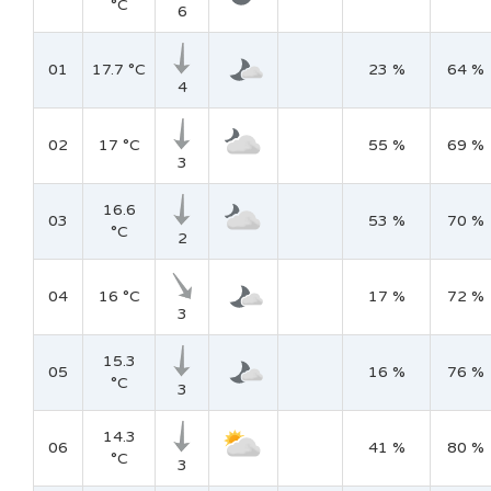
°C
6
01
17.7 °C
23 %
64 %
4
02
17 °C
55 %
69 %
3
16.6
03
53 %
70 %
°C
2
04
16 °C
17 %
72 %
3
15.3
05
16 %
76 %
°C
3
14.3
06
41 %
80 %
°C
3