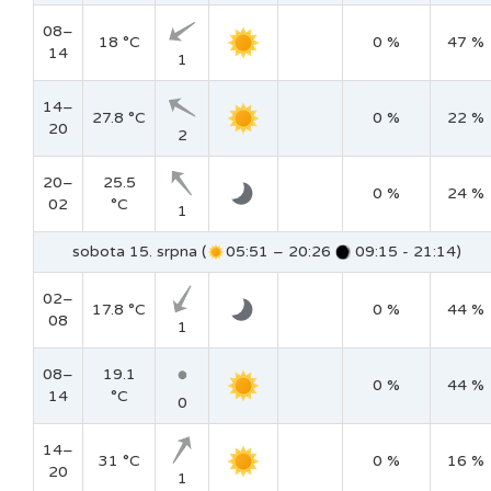
08–
18 °C
0 %
47 %
14
1
14–
27.8 °C
0 %
22 %
20
2
20–
25.5
0 %
24 %
02
°C
1
sobota 15. srpna (
05:51 – 20:26
09:15 - 21:14)
02–
17.8 °C
0 %
44 %
08
1
08–
19.1
0 %
44 %
14
°C
0
14–
31 °C
0 %
16 %
20
1