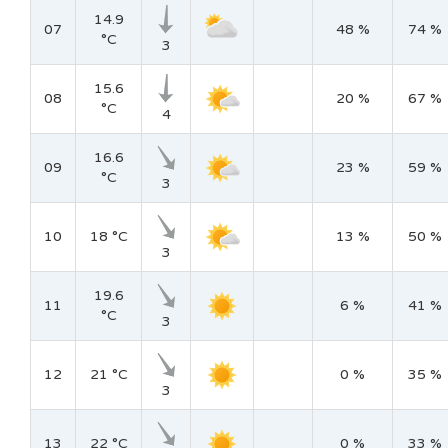
14.9
07
48 %
74 %
°C
3
15.6
08
20 %
67 %
°C
4
16.6
09
23 %
59 %
°C
3
10
18 °C
13 %
50 %
3
19.6
11
6 %
41 %
°C
3
12
21 °C
0 %
35 %
3
13
22 °C
0 %
33 %