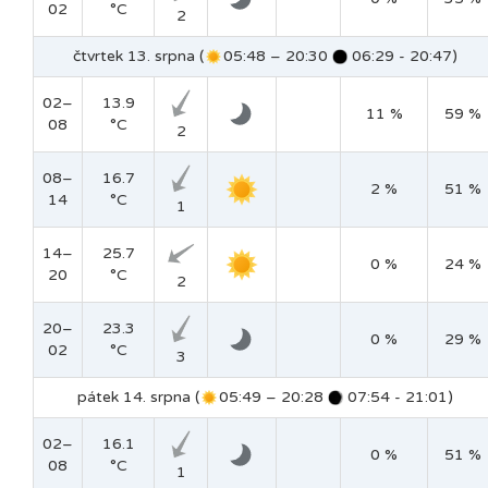
02
°C
2
čtvrtek 13. srpna (
05:48 – 20:30
06:29 - 20:47)
02–
13.9
11 %
59 %
08
°C
2
08–
16.7
2 %
51 %
14
°C
1
14–
25.7
0 %
24 %
20
°C
2
20–
23.3
0 %
29 %
02
°C
3
pátek 14. srpna (
05:49 – 20:28
07:54 - 21:01)
02–
16.1
0 %
51 %
08
°C
1