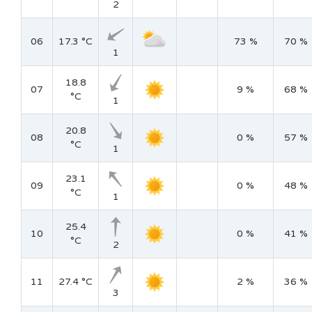
2
06
17.3 °C
73 %
70 %
1
18.8
07
9 %
68 %
°C
1
20.8
08
0 %
57 %
°C
1
23.1
09
0 %
48 %
°C
1
25.4
10
0 %
41 %
°C
2
11
27.4 °C
2 %
36 %
3