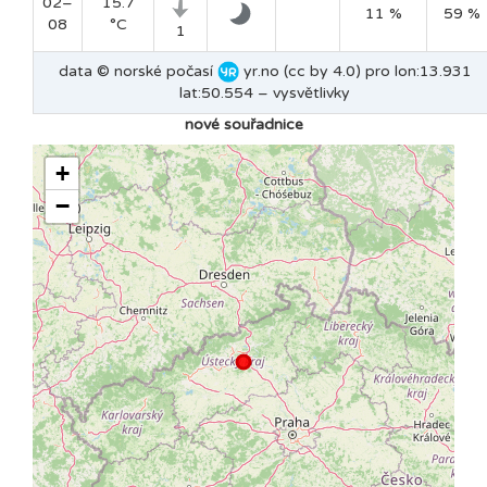
02–
15.7
11 %
59 %
08
°C
1
data © norské počasí
yr.no (cc by 4.0) pro lon:13.931
lat:50.554 –
vysvětlivky
nové souřadnice
+
−