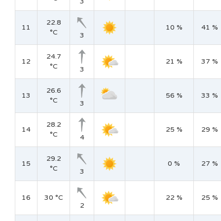
3
22.8
11
10 %
41 %
°C
3
24.7
12
21 %
37 %
°C
3
26.6
13
56 %
33 %
°C
3
28.2
14
25 %
29 %
°C
4
29.2
15
0 %
27 %
°C
3
16
30 °C
22 %
25 %
2