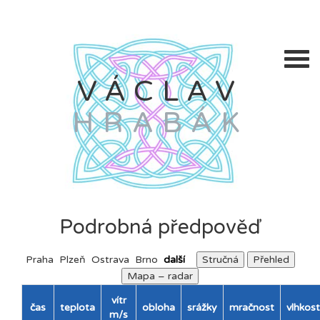
VÁCLAV
HRABÁK
Podrobná předpověď
Praha
Plzeň
Ostrava
Brno
další
Stručná
Přehled
Mapa – radar
vítr
čas
teplota
obloha
srážky
mračnost
vlhkost
m/s