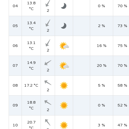
13.8
04
0 %
70 %
°C
2
13.4
05
2 %
73 %
°C
2
13.1
06
16 %
75 %
°C
2
14.9
07
20 %
70 %
°C
2
08
17.2 °C
5 %
58 %
2
18.8
09
0 %
52 %
°C
2
20.7
10
3 %
47 %
°C