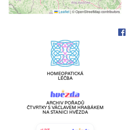
Leaflet
|
© OpenStreetMap contributors
HOMEOPATICKÁ
LÉČBA
ARCHIV POŘADŮ
ČTVRTKY S VÁCLAVEM HRABÁKEM
NA STANICI HVĚZDA
LIVE