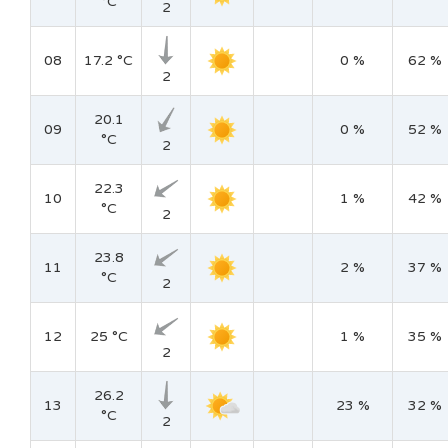
°C
2
08
17.2 °C
0 %
62 %
2
20.1
09
0 %
52 %
°C
2
22.3
10
1 %
42 %
°C
2
23.8
11
2 %
37 %
°C
2
12
25 °C
1 %
35 %
2
26.2
13
23 %
32 %
°C
2