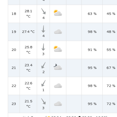
28.1
18
63 %
45 %
°C
4
19
27.4 °C
98 %
48 %
4
25.8
20
91 %
55 %
°C
3
23.4
21
95 %
67 %
°C
2
22.6
22
98 %
72 %
°C
1
21.5
23
95 %
72 %
°C
3