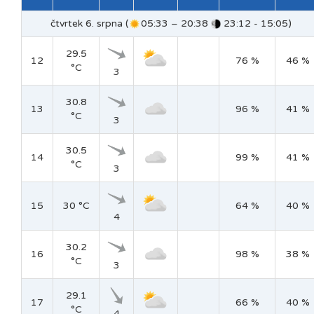
čtvrtek 6. srpna (
05:33 – 20:38
23:12 - 15:05)
29.5
12
76 %
46 %
°C
3
30.8
13
96 %
41 %
°C
3
30.5
14
99 %
41 %
°C
3
15
30 °C
64 %
40 %
4
30.2
16
98 %
38 %
°C
3
29.1
17
66 %
40 %
°C
4