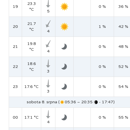
23.3
19
0 %
36 %
°C
5
21.7
20
1 %
42 %
°C
4
19.8
21
0 %
48 %
°C
4
18.6
22
0 %
52 %
°C
3
23
17.6 °C
0 %
54 %
3
sobota 8. srpna (
05:36 – 20:35
- 17:47)
00
17.1 °C
0 %
55 %
4