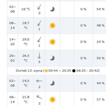
02–
16 °C
0 %
54 %
08
2
08–
18.7
0 %
48 %
14
°C
1
14–
29.5
0 %
24 %
20
°C
1
20–
26.3
0 %
30 %
02
°C
3
čtvrtek 13. srpna (
05:44 – 20:25
06:25 - 20:42)
02–
19.3
0 %
44 %
08
°C
2
08–
21.8
0 %
37 %
14
°C
2