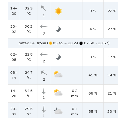
14–
32.9
0 %
22 %
20
°C
1
20–
30.3
4 %
27 %
02
°C
3
pátek 14. srpna (
05:45 – 20:24
07:50 - 20:57)
02–
22.8
0 %
37 %
08
°C
2
08–
24.7
41 %
34 %
14
°C
2
14–
34.5
0.2
66 %
21 %
20
°C
mm
1
20–
29.6
0.1
55 %
33 %
02
°C
mm
1