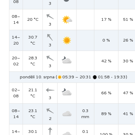
08
3
08–
20 °C
17 %
51 %
14
3
14–
30.7
0 %
26 %
20
°C
3
20–
28.3
42 %
30 %
02
°C
3
pondělí 10. srpna (
05:39 – 20:31
01:58 - 19:33)
02–
21.1
66 %
47 %
08
°C
3
08–
23.1
0.3
89 %
41 %
14
°C
mm
2
14–
30.1
0.1
100 %
30 %