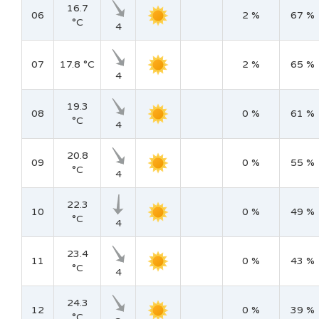
16.7
06
2 %
67 %
°C
4
07
17.8 °C
2 %
65 %
4
19.3
08
0 %
61 %
°C
4
20.8
09
0 %
55 %
°C
4
22.3
10
0 %
49 %
°C
4
23.4
11
0 %
43 %
°C
4
24.3
12
0 %
39 %
°C