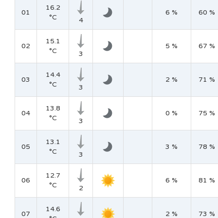
16.2
01
6 %
60 %
°C
4
15.1
02
5 %
67 %
°C
3
14.4
03
2 %
71 %
°C
3
13.8
04
0 %
75 %
°C
3
13.1
05
3 %
78 %
°C
3
12.7
06
6 %
81 %
°C
2
14.6
07
2 %
73 %