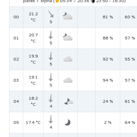
pátek 7. srpna (
05:34 – 20:36
23:50 - 16:30)
21.2
00
81 %
60 %
°C
5
20.7
01
88 %
57 %
°C
5
19.9
02
92 %
55 %
°C
5
19.1
03
94 %
57 %
°C
5
18.2
04
24 %
61 %
°C
4
05
17.4 °C
2 %
64 %
4