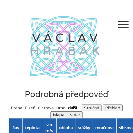
VÁCLAV
HRABÁK
Podrobná předpověď
Praha
Plzeň
Ostrava
Brno
další
Stručná
Přehled
Mapa – radar
vítr
čas
teplota
obloha
srážky
mračnost
vlhkost
m/s