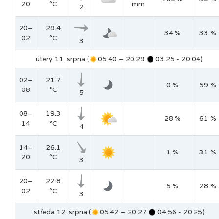
20
°C
mm
2
20–
29.4
34 %
33 %
02
°C
3
úterý 11. srpna (
05:40 – 20:29
03:25 - 20:04)
02–
21.7
0 %
59 %
08
°C
5
08–
19.3
28 %
61 %
14
°C
4
14–
26.1
1 %
31 %
20
°C
3
20–
22.8
5 %
28 %
02
°C
3
středa 12. srpna (
05:42 – 20:27
04:56 - 20:25)