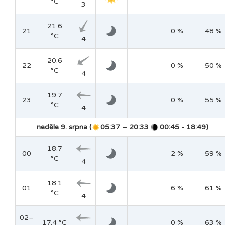
°C
3
21.6
21
0 %
48 %
°C
4
20.6
22
0 %
50 %
°C
4
19.7
23
0 %
55 %
°C
4
neděle 9. srpna (
05:37 – 20:33
00:45 - 18:49)
18.7
00
2 %
59 %
°C
4
18.1
01
6 %
61 %
°C
4
02–
17.4 °C
0 %
63 %