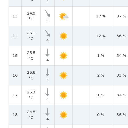
3
24.9
13
17 %
37 %
°C
4
25.1
14
12 %
36 %
°C
4
25.5
15
1 %
34 %
°C
4
25.6
16
2 %
33 %
°C
4
25.3
17
1 %
34 %
°C
4
24.5
18
0 %
35 %
°C
4