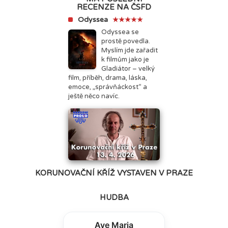
RECENZE NA ČSFD
Odyssea
★★★★★
Odyssea se
prostě povedla.
Myslím jde zařadit
k filmům jako je
Gladiátor – velký
film, příběh, drama, láska,
emoce, „správňáckost“ a
ještě něco navíc.
KORUNOVAČNÍ KŘÍŽ VYSTAVEN V PRAZE
HUDBA
Ave Maria