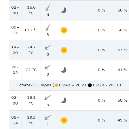
02–
15.6
0 %
58 %
08
°C
4
08–
17.7 °C
0 %
50 %
14
3
14–
24.7
0 %
33 %
20
°C
2
20–
21 °C
0 %
41 %
02
3
čtvrtek 13. srpna (
05:40 – 20:21
06:20 - 20:38)
02–
16.1
0 %
58 %
08
°C
3
08–
19.3
0 %
49 %
14
°C
1