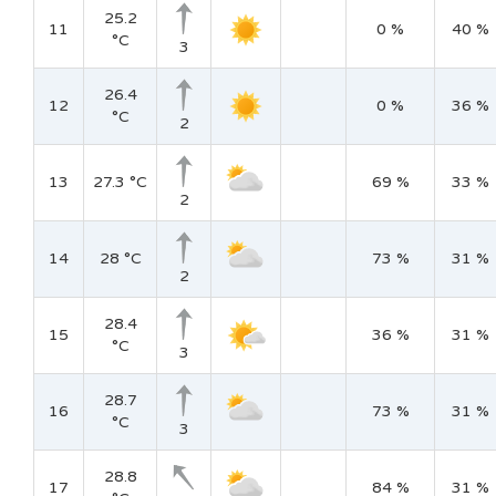
25.2
11
0 %
40 %
°C
3
26.4
12
0 %
36 %
°C
2
13
27.3 °C
69 %
33 %
2
14
28 °C
73 %
31 %
2
28.4
15
36 %
31 %
°C
3
28.7
16
73 %
31 %
°C
3
28.8
17
84 %
31 %