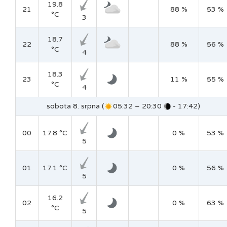
19.8
21
88 %
53 %
°C
3
18.7
22
88 %
56 %
°C
4
18.3
23
11 %
55 %
°C
4
sobota 8. srpna (
05:32 – 20:30
- 17:42)
00
17.8 °C
0 %
53 %
5
01
17.1 °C
0 %
56 %
5
16.2
02
0 %
63 %
°C
5