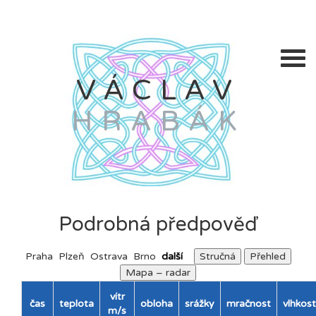
VÁCLAV
HRABÁK
Podrobná předpověď
Praha
Plzeň
Ostrava
Brno
další
Stručná
Přehled
Mapa – radar
vítr
čas
teplota
obloha
srážky
mračnost
vlhkost
m/s