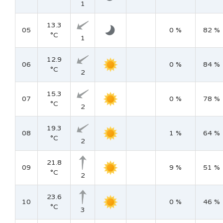
1
13.3
05
0 %
82 %
°C
1
12.9
06
0 %
84 %
°C
2
15.3
07
0 %
78 %
°C
2
19.3
08
1 %
64 %
°C
2
21.8
09
9 %
51 %
°C
2
23.6
10
0 %
46 %
°C
3