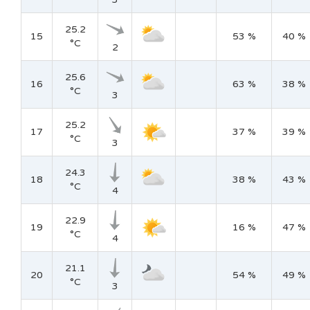
25.2
15
53 %
40 %
°C
2
25.6
16
63 %
38 %
°C
3
25.2
17
37 %
39 %
°C
3
24.3
18
38 %
43 %
°C
4
22.9
19
16 %
47 %
°C
4
21.1
20
54 %
49 %
°C
3