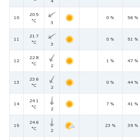
4
20.5
10
0 %
56 %
°C
3
21.7
11
0 %
51 %
°C
3
22.8
12
1 %
47 %
°C
2
23.6
13
0 %
44 %
°C
2
24.1
14
7 %
41 %
°C
2
24.6
15
23 %
39 %
°C
2