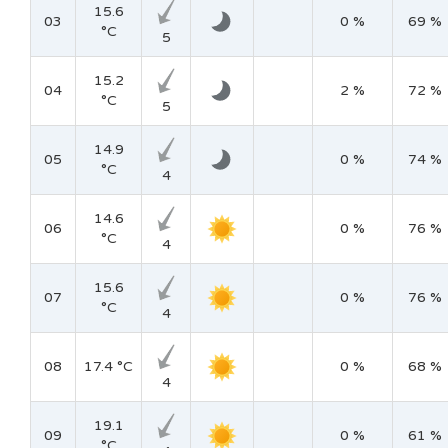
15.6
03
0 %
69 %
°C
5
15.2
04
2 %
72 %
°C
5
14.9
05
0 %
74 %
°C
4
14.6
06
0 %
76 %
°C
4
15.6
07
0 %
76 %
°C
4
08
17.4 °C
0 %
68 %
4
19.1
09
0 %
61 %
°C