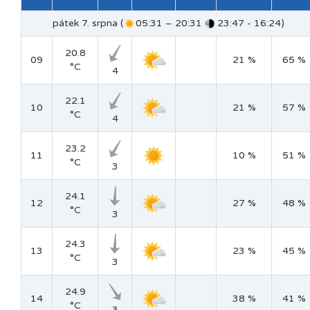
pátek 7. srpna (
05:31 – 20:31
23:47 - 16:24)
20.8
09
21 %
65 %
°C
4
22.1
10
21 %
57 %
°C
4
23.2
11
10 %
51 %
°C
3
24.1
12
27 %
48 %
°C
3
24.3
13
23 %
45 %
°C
3
24.9
14
38 %
41 %
°C
3