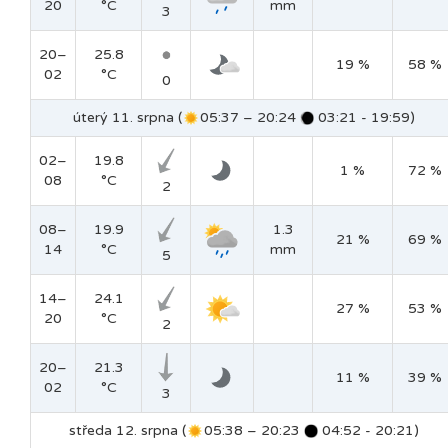
20
°C
mm
3
20–
25.8
19 %
58 %
02
°C
0
úterý 11. srpna (
05:37 – 20:24
03:21 - 19:59)
02–
19.8
1 %
72 %
08
°C
2
08–
19.9
1.3
21 %
69 %
14
°C
mm
5
14–
24.1
27 %
53 %
20
°C
2
20–
21.3
11 %
39 %
02
°C
3
středa 12. srpna (
05:38 – 20:23
04:52 - 20:21)