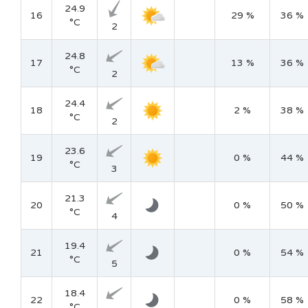
24.9
16
29 %
36 %
°C
2
24.8
17
13 %
36 %
°C
2
24.4
18
2 %
38 %
°C
2
23.6
19
0 %
44 %
°C
3
21.3
20
0 %
50 %
°C
4
19.4
21
0 %
54 %
°C
5
18.4
22
0 %
58 %
°C