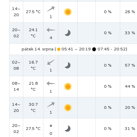
14–
27.5 °C
0 %
26 %
20
1
20–
24.1
0 %
33 %
02
°C
4
pátek 14. srpna (
05:41 – 20:19
07:45 - 20:52)
02–
16.7
0 %
57 %
08
°C
1
08–
21.8
0 %
44 %
14
°C
1
14–
30.7
0 %
20 %
20
°C
1
20–
27.5 °C
0 %
31 %
02
0