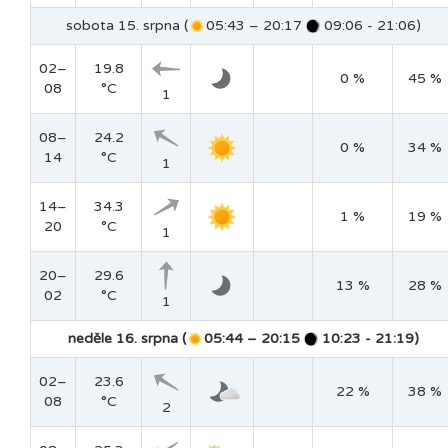
sobota 15. srpna (
05:43 – 20:17
09:06 - 21:06)
02–
19.8
0 %
45 %
08
°C
1
08–
24.2
0 %
34 %
14
°C
1
14–
34.3
1 %
19 %
20
°C
1
20–
29.6
13 %
28 %
02
°C
1
neděle 16. srpna (
05:44 – 20:15
10:23 - 21:19)
02–
23.6
22 %
38 %
08
°C
2