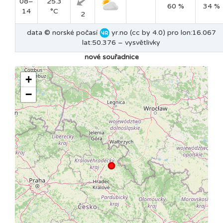
08–
25.3
60 %
34 %
14
°C
2
data © norské počasí
yr.no (cc by 4.0) pro lon:16.067
lat:50.376 –
vysvětlivky
nové souřadnice
+
−