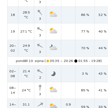
°C
3
28.5
18
86 %
32 %
°C
3
19
27.1 °C
77 %
40 %
3
20–
24.9
70 %
44 %
02
°C
3
pondělí 10. srpna (
05:35 – 20:26
01:55 - 19:28)
02–
21.4
3 %
43 %
08
°C
2
08–
24 °C
85 %
41 %
14
3
14–
31.1
0.9
59 %
30 %