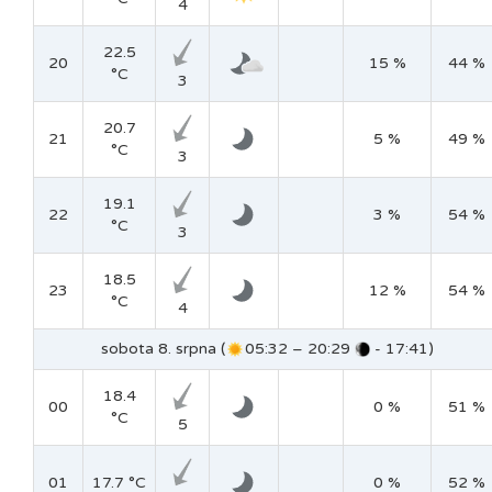
4
22.5
20
15 %
44 %
°C
3
20.7
21
5 %
49 %
°C
3
19.1
22
3 %
54 %
°C
3
18.5
23
12 %
54 %
°C
4
sobota 8. srpna (
05:32 – 20:29
- 17:41)
18.4
00
0 %
51 %
°C
5
01
17.7 °C
0 %
52 %