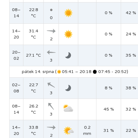
08–
22.8
0 %
42 %
14
°C
0
14–
31.4
0 %
24 %
20
°C
2
20–
27.1 °C
0 %
35 %
02
3
pátek 14. srpna (
05:41 – 20:18
07:45 - 20:52)
02–
22.7
8 %
38 %
08
°C
3
08–
26.2
45 %
32 %
14
°C
3
14–
33.8
0.2
31 %
22 %
20
°C
mm
2