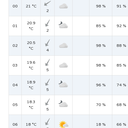
00
21 °C
98 %
91 %
2
20.9
01
85 %
92 %
°C
2
20.5
02
98 %
88 %
°C
4
19.6
03
98 %
85 %
°C
5
18.9
04
96 %
74 %
°C
5
18.3
05
70 %
68 %
°C
5
06
18 °C
18 %
66 %