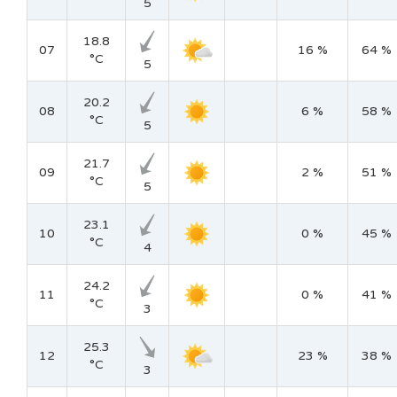
5
18.8
07
16 %
64 %
°C
5
20.2
08
6 %
58 %
°C
5
21.7
09
2 %
51 %
°C
5
23.1
10
0 %
45 %
°C
4
24.2
11
0 %
41 %
°C
3
25.3
12
23 %
38 %
°C
3