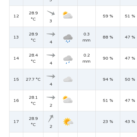
28.9
12
59 %
51 %
°C
3
28.9
0.3
13
88 %
47 %
°C
mm
4
28.4
0.2
14
90 %
47 %
°C
mm
4
15
27.7 °C
94 %
50 %
4
28.1
16
51 %
47 %
°C
2
28.9
17
23 %
43 %
°C
2