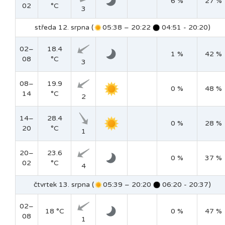
6 %
27 %
02
°C
3
středa 12. srpna (
05:38 – 20:22
04:51 - 20:20)
02–
18.4
1 %
42 %
08
°C
3
08–
19.9
0 %
48 %
14
°C
2
14–
28.4
0 %
28 %
20
°C
1
20–
23.6
0 %
37 %
02
°C
4
čtvrtek 13. srpna (
05:39 – 20:20
06:20 - 20:37)
02–
18 °C
0 %
47 %
08
1