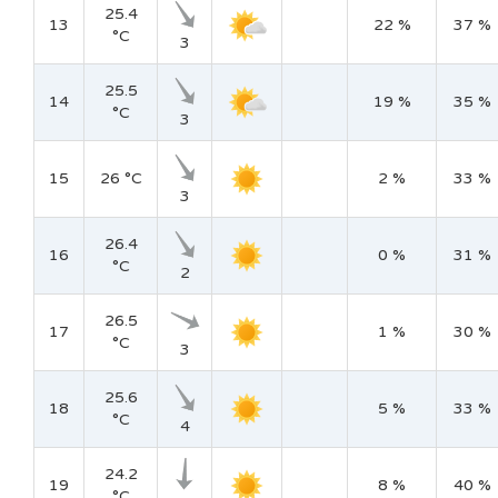
25.4
13
22 %
37 %
°C
3
25.5
14
19 %
35 %
°C
3
15
26 °C
2 %
33 %
3
26.4
16
0 %
31 %
°C
2
26.5
17
1 %
30 %
°C
3
25.6
18
5 %
33 %
°C
4
24.2
19
8 %
40 %
°C