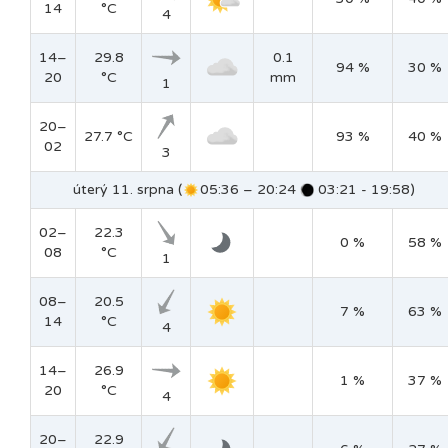
14
°C
4
14–
29.8
0.1
94 %
30 %
20
°C
mm
1
20–
27.7 °C
93 %
40 %
02
3
úterý 11. srpna (
05:36 – 20:24
03:21 - 19:58)
02–
22.3
0 %
58 %
08
°C
1
08–
20.5
7 %
63 %
14
°C
4
14–
26.9
1 %
37 %
20
°C
4
20–
22.9