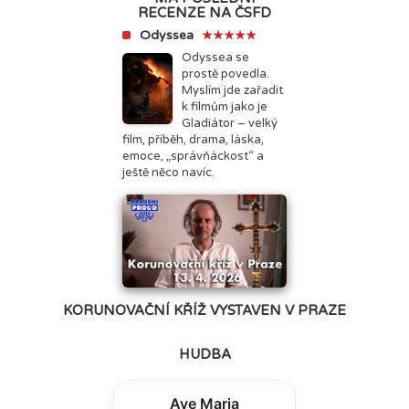
RECENZE NA ČSFD
Odyssea
★★★★★
Odyssea se
prostě povedla.
Myslím jde zařadit
k filmům jako je
Gladiátor – velký
film, příběh, drama, láska,
emoce, „správňáckost“ a
ještě něco navíc.
KORUNOVAČNÍ KŘÍŽ VYSTAVEN V PRAZE
HUDBA
Ave Maria