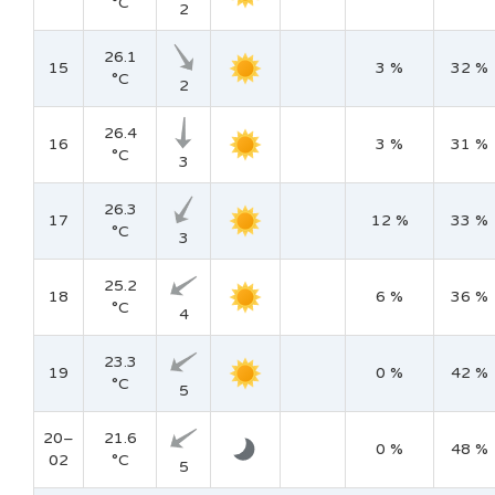
°C
2
26.1
15
3 %
32 %
°C
2
26.4
16
3 %
31 %
°C
3
26.3
17
12 %
33 %
°C
3
25.2
18
6 %
36 %
°C
4
23.3
19
0 %
42 %
°C
5
20–
21.6
0 %
48 %
02
°C
5