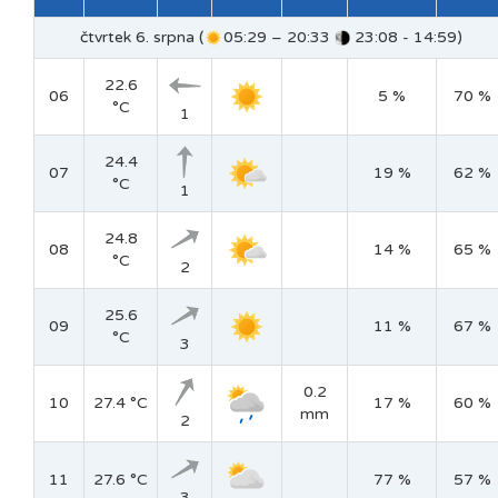
čtvrtek 6. srpna (
05:29 – 20:33
23:08 - 14:59)
22.6
06
5 %
70 %
°C
1
24.4
07
19 %
62 %
°C
1
24.8
08
14 %
65 %
°C
2
25.6
09
11 %
67 %
°C
3
0.2
10
27.4 °C
17 %
60 %
mm
2
11
27.6 °C
77 %
57 %
3