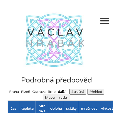
VÁCLAV
HRABÁK
Podrobná předpověď
Praha
Plzeň
Ostrava
Brno
další
Stručná
Přehled
Mapa – radar
vítr
čas
teplota
obloha
srážky
mračnost
vlhkost
m/s