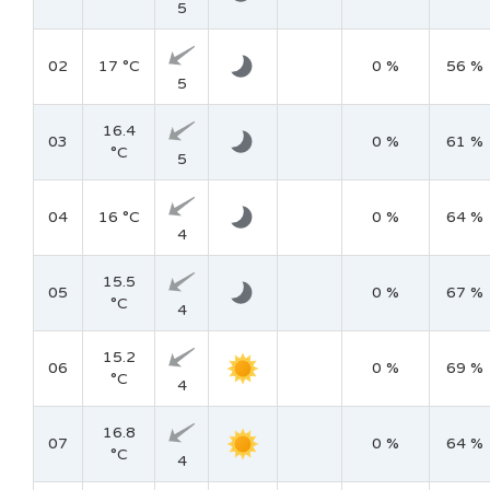
5
02
17 °C
0 %
56 %
5
16.4
03
0 %
61 %
°C
5
04
16 °C
0 %
64 %
4
15.5
05
0 %
67 %
°C
4
15.2
06
0 %
69 %
°C
4
16.8
07
0 %
64 %
°C
4