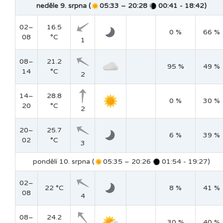
neděle 9. srpna (
05:33 – 20:28
00:41 - 18:42)
02–
16.5
0 %
66 %
08
°C
1
08–
21.2
95 %
49 %
14
°C
2
14–
28.8
0 %
30 %
20
°C
2
20–
25.7
6 %
39 %
02
°C
3
pondělí 10. srpna (
05:35 – 20:26
01:54 - 19:27)
02–
22 °C
8 %
41 %
08
4
08–
24.2
30 %
40 %