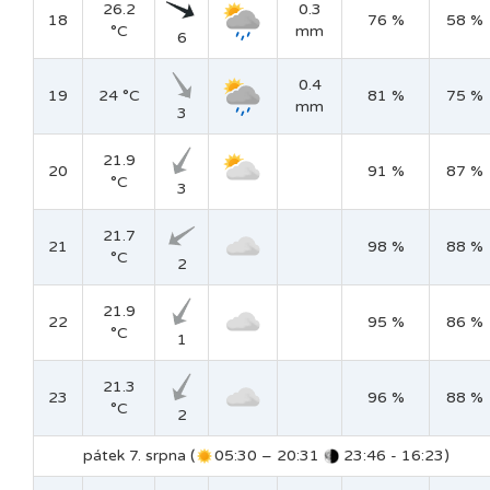
26.2
0.3
18
76 %
58 %
°C
mm
6
0.4
19
24 °C
81 %
75 %
mm
3
21.9
20
91 %
87 %
°C
3
21.7
21
98 %
88 %
°C
2
21.9
22
95 %
86 %
°C
1
21.3
23
96 %
88 %
°C
2
pátek 7. srpna (
05:30 – 20:31
23:46 - 16:23)