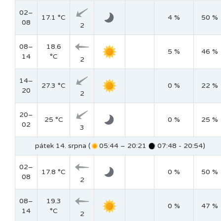
02–
17.1 °C
4 %
50 %
08
2
08–
18.6
5 %
46 %
14
°C
2
14–
27.3 °C
0 %
22 %
20
2
20–
25 °C
0 %
25 %
02
3
pátek 14. srpna (
05:44 – 20:21
07:48 - 20:54)
02–
17.8 °C
0 %
50 %
08
2
08–
19.3
0 %
47 %
14
°C
2