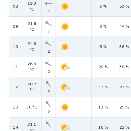
19.3
08
6 %
53 %
°C
3
21.8
09
0 %
44 %
°C
3
24.6
10
6 %
36 %
°C
2
26.9
11
20 %
30 %
°C
2
28.7
12
37 %
27 %
°C
2
13
30 °C
13 %
25 %
2
31.1
14
16 %
23 %
°C