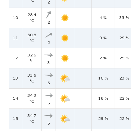
°C
2
28.4
10
4 %
33 %
°C
2
30.8
11
0 %
29 %
°C
2
32.6
12
2 %
25 %
°C
3
33.6
13
16 %
23 %
°C
5
34.3
14
16 %
22 %
°C
5
34.7
15
29 %
22 %
°C
5