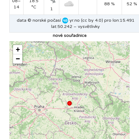
08–
18.5
88 %
52 %
14
°C
1
data © norské počasí
yr.no (cc by 4.0) pro lon:15.491
lat:50.242 –
vysvětlivky
nové souřadnice
+
−