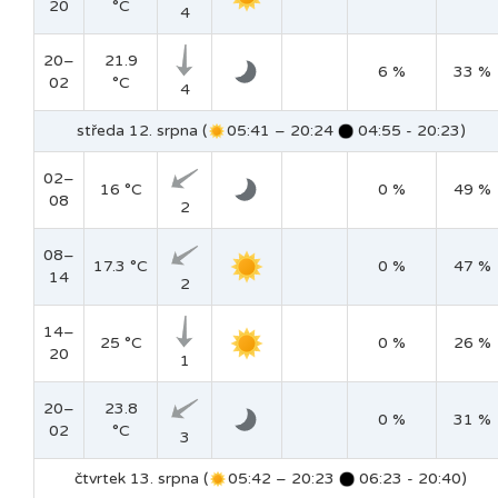
20
°C
4
20–
21.9
6 %
33 %
02
°C
4
středa 12. srpna (
05:41 – 20:24
04:55 - 20:23)
02–
16 °C
0 %
49 %
08
2
08–
17.3 °C
0 %
47 %
14
2
14–
25 °C
0 %
26 %
20
1
20–
23.8
0 %
31 %
02
°C
3
čtvrtek 13. srpna (
05:42 – 20:23
06:23 - 20:40)