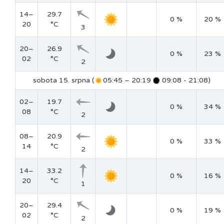
14–
29.7
0 %
20 %
20
°C
3
20–
26.9
0 %
23 %
02
°C
2
sobota 15. srpna (
05:45 – 20:19
09:08 - 21:08)
02–
19.7
0 %
34 %
08
°C
2
08–
20.9
0 %
33 %
14
°C
2
14–
33.2
0 %
16 %
20
°C
1
20–
29.4
0 %
19 %
02
°C
2