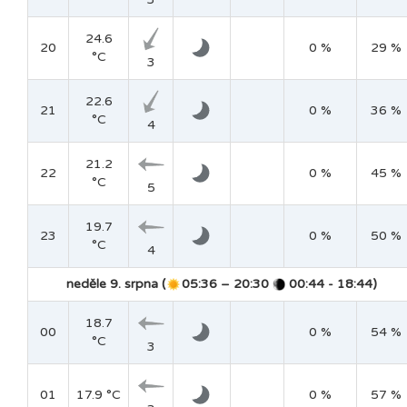
24.6
20
0 %
29 %
°C
3
22.6
21
0 %
36 %
°C
4
21.2
22
0 %
45 %
°C
5
19.7
23
0 %
50 %
°C
4
neděle 9. srpna (
05:36 – 20:30
00:44 - 18:44)
18.7
00
0 %
54 %
°C
3
01
17.9 °C
0 %
57 %