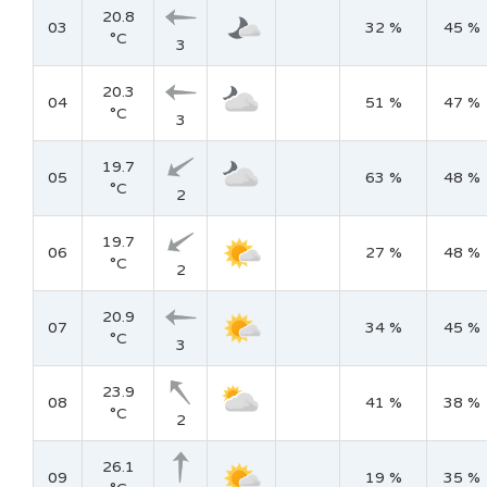
20.8
03
32 %
45 %
°C
3
20.3
04
51 %
47 %
°C
3
19.7
05
63 %
48 %
°C
2
19.7
06
27 %
48 %
°C
2
20.9
07
34 %
45 %
°C
3
23.9
08
41 %
38 %
°C
2
26.1
09
19 %
35 %