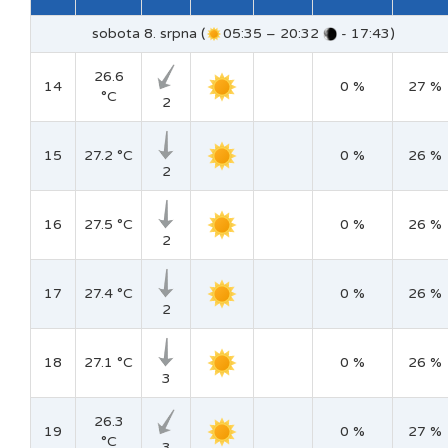
sobota 8. srpna (
05:35 – 20:32
- 17:43)
26.6
14
0 %
27 %
°C
2
15
27.2 °C
0 %
26 %
2
16
27.5 °C
0 %
26 %
2
17
27.4 °C
0 %
26 %
2
18
27.1 °C
0 %
26 %
3
26.3
19
0 %
27 %
°C
3