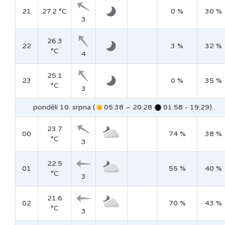
21
27.2 °C
0 %
30 %
3
26.3
22
3 %
32 %
°C
4
25.1
23
0 %
35 %
°C
3
pondělí 10. srpna (
05:38 – 20:28
01:58 - 19:29)
23.7
00
74 %
38 %
°C
3
22.5
01
55 %
40 %
°C
3
21.6
02
70 %
43 %
°C
3