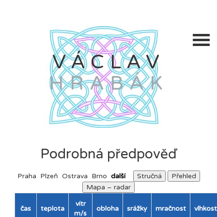
VÁCLAV
HRABÁK
Podrobná předpověď
Praha
Plzeň
Ostrava
Brno
další
Stručná
Přehled
Mapa – radar
vítr
čas
teplota
obloha
srážky
mračnost
vlhkost
m/s