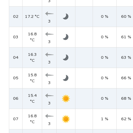
3
02
17.2 °C
0 %
60 %
3
16.8
03
0 %
61 %
°C
3
16.3
04
0 %
63 %
°C
3
15.8
05
0 %
66 %
°C
3
15.4
06
0 %
68 %
°C
3
16.8
07
1 %
62 %
°C
3