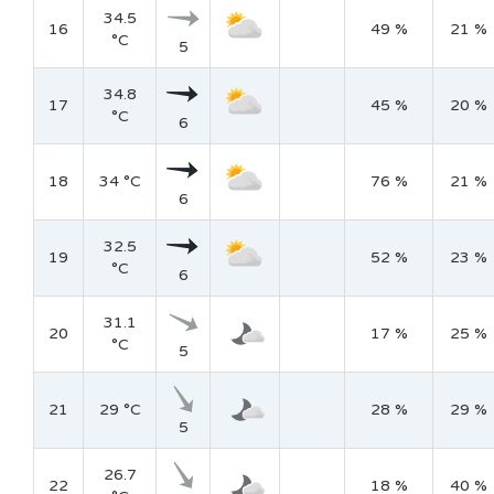
34.5
16
49 %
21 %
°C
5
34.8
17
45 %
20 %
°C
6
18
34 °C
76 %
21 %
6
32.5
19
52 %
23 %
°C
6
31.1
20
17 %
25 %
°C
5
21
29 °C
28 %
29 %
5
26.7
22
18 %
40 %