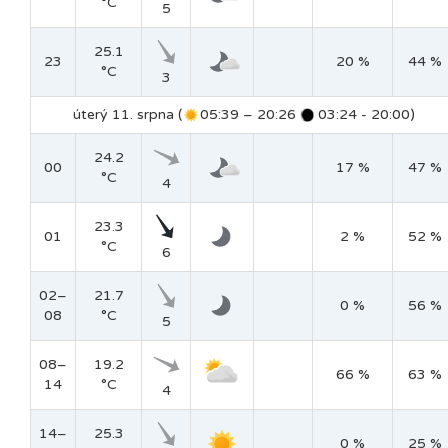
°C
5
25.1
23
20 %
44 %
°C
3
úterý 11. srpna (
05:39 – 20:26
03:24 - 20:00)
24.2
00
17 %
47 %
°C
4
23.3
01
2 %
52 %
°C
6
02–
21.7
0 %
56 %
08
°C
5
08–
19.2
66 %
63 %
14
°C
4
14–
25.3
0 %
25 %