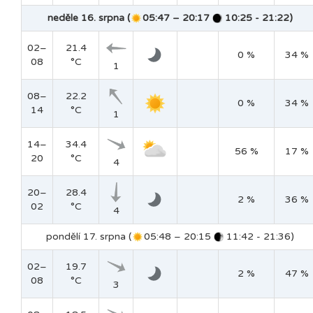
neděle 16. srpna (
05:47 – 20:17
10:25 - 21:22)
02–
21.4
0 %
34 %
08
°C
1
08–
22.2
0 %
34 %
14
°C
1
14–
34.4
56 %
17 %
20
°C
4
20–
28.4
2 %
36 %
02
°C
4
pondělí 17. srpna (
05:48 – 20:15
11:42 - 21:36)
02–
19.7
2 %
47 %
08
°C
3