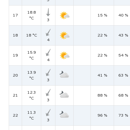
18.8
17
15 %
40 %
°C
3
18
18 °C
22 %
43 %
4
15.9
19
22 %
54 %
°C
4
13.9
20
41 %
63 %
°C
3
12.3
21
88 %
68 %
°C
3
11.3
22
96 %
73 %
°C
3