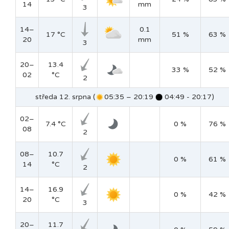
14
mm
3
14–
0.1
17 °C
51 %
63 %
20
mm
3
20–
13.4
33 %
52 %
02
°C
2
středa 12. srpna (
05:35 – 20:19
04:49 - 20:17)
02–
7.4 °C
0 %
76 %
08
2
08–
10.7
0 %
61 %
14
°C
2
14–
16.9
0 %
42 %
20
°C
3
20–
11.7