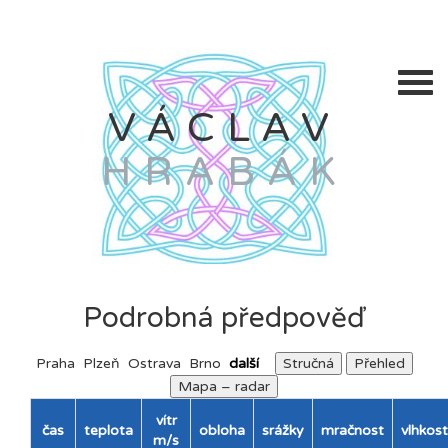
VÁCLAV
HRABÁK
Podrobná předpověď
Praha
Plzeň
Ostrava
Brno
další
Stručná
Přehled
Mapa – radar
vítr
čas
teplota
obloha
srážky
mračnost
vlhkost
m/s