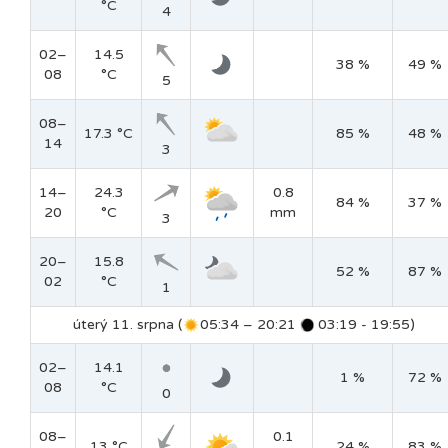
°C
4
02–
14.5
38 %
49 %
08
°C
5
08–
17.3 °C
85 %
48 %
14
3
14–
24.3
0.8
84 %
37 %
20
°C
mm
3
20–
15.8
52 %
87 %
02
°C
1
úterý 11. srpna (
05:34 – 20:21
03:19 - 19:55)
02–
14.1
1 %
72 %
08
°C
0
08–
0.1
13 °C
24 %
83 %