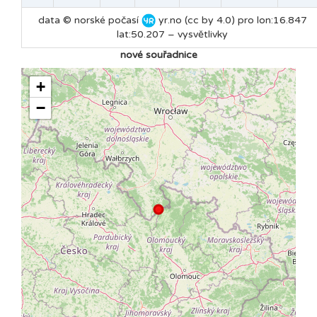
data © norské počasí
yr.no (cc by 4.0) pro lon:16.847
lat:50.207 –
vysvětlivky
nové souřadnice
+
−