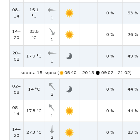
08–
15.1
0 %
53 %
14
°C
1
14–
23.5
0 %
26 %
20
°C
1
20–
17.9 °C
0 %
49 %
02
1
sobota 15. srpna (
05:40 – 20:13
09:02 - 21:02)
02–
14 °C
0 %
44 %
08
2
08–
17.8 °C
0 %
44 %
14
1
14–
27.3 °C
0 %
23 %
20
2