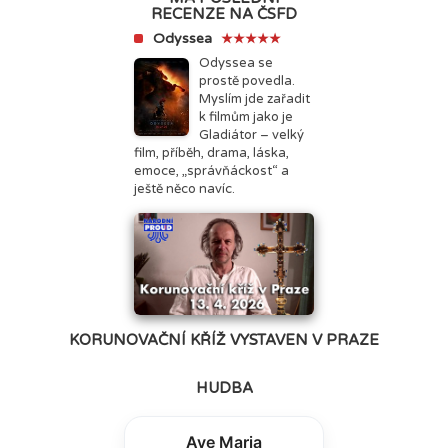
RECENZE NA ČSFD
Odyssea
★★★★★
Odyssea se
prostě povedla.
Myslím jde zařadit
k filmům jako je
Gladiátor – velký
film, příběh, drama, láska,
emoce, „správňáckost“ a
ještě něco navíc.
KORUNOVAČNÍ KŘÍŽ VYSTAVEN V PRAZE
HUDBA
Ave Maria