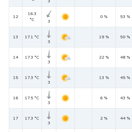
3
16.3
12
0 %
53 %
°C
3
13
17.1 °C
19 %
50 %
3
14
17.3 °C
22 %
48 %
3
15
17.3 °C
13 %
45 %
3
16
17.5 °C
6 %
43 %
3
17
17.3 °C
2 %
44 %
3