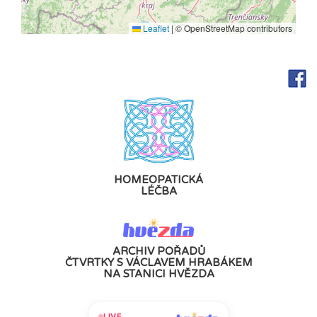
Leaflet
|
© OpenStreetMap contributors
HOMEOPATICKÁ
LÉČBA
ARCHIV POŘADŮ
ČTVRTKY S VÁCLAVEM HRABÁKEM
NA STANICI HVĚZDA
LIVE