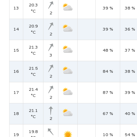
20.3
13
39 %
38 %
°C
2
20.9
14
39 %
36 %
°C
2
21.3
15
48 %
37 %
°C
3
21.5
16
84 %
38 %
°C
2
21.4
17
87 %
39 %
°C
2
21.1
18
67 %
40 %
°C
2
19.8
19
10 %
54 %