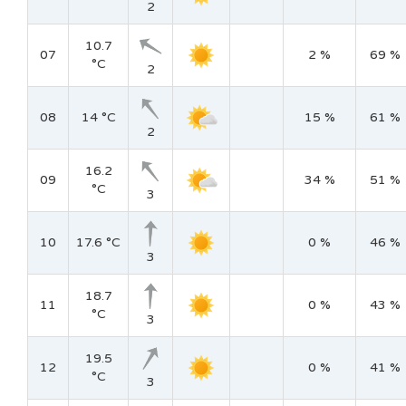
2
10.7
07
2 %
69 %
°C
2
08
14 °C
15 %
61 %
2
16.2
09
34 %
51 %
°C
3
10
17.6 °C
0 %
46 %
3
18.7
11
0 %
43 %
°C
3
19.5
12
0 %
41 %
°C
3