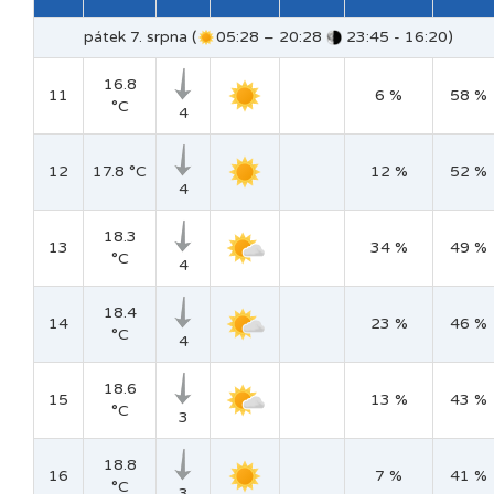
pátek 7. srpna (
05:28 – 20:28
23:45 - 16:20)
16.8
11
6 %
58 %
°C
4
12
17.8 °C
12 %
52 %
4
18.3
13
34 %
49 %
°C
4
18.4
14
23 %
46 %
°C
4
18.6
15
13 %
43 %
°C
3
18.8
16
7 %
41 %
°C
3