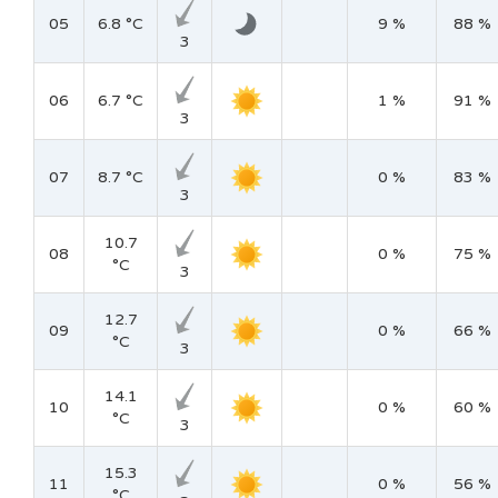
05
6.8 °C
9 %
88 %
3
06
6.7 °C
1 %
91 %
3
07
8.7 °C
0 %
83 %
3
10.7
08
0 %
75 %
°C
3
12.7
09
0 %
66 %
°C
3
14.1
10
0 %
60 %
°C
3
15.3
11
0 %
56 %
°C