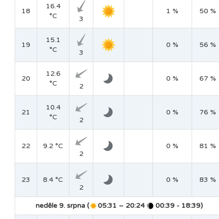
16.4
18
1 %
50 %
°C
3
15.1
19
0 %
56 %
°C
3
12.6
20
0 %
67 %
°C
2
10.4
21
0 %
76 %
°C
2
22
9.2 °C
0 %
81 %
2
23
8.4 °C
0 %
83 %
2
neděle 9. srpna (
05:31 – 20:24
00:39 - 18:39)