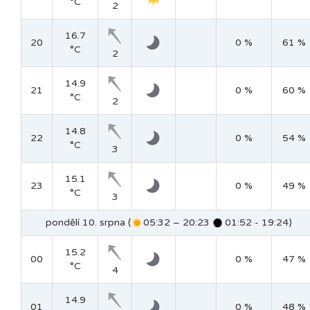
°C
2
16.7
20
0 %
61 %
°C
2
14.9
21
0 %
60 %
°C
2
14.8
22
0 %
54 %
°C
3
15.1
23
0 %
49 %
°C
3
pondělí 10. srpna (
05:32 – 20:23
01:52 - 19:24)
15.2
00
0 %
47 %
°C
4
14.9
01
0 %
48 %