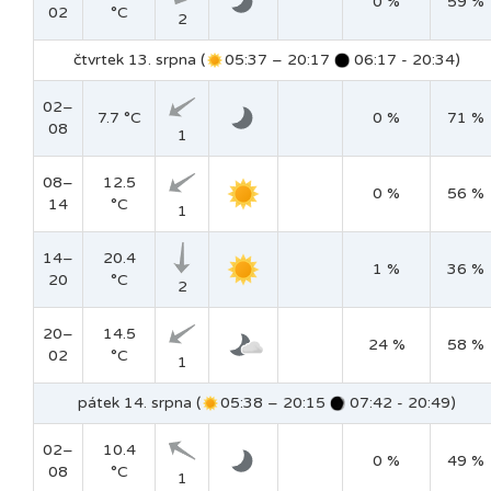
0 %
59 %
02
°C
2
čtvrtek 13. srpna (
05:37 – 20:17
06:17 - 20:34)
02–
7.7 °C
0 %
71 %
08
1
08–
12.5
0 %
56 %
14
°C
1
14–
20.4
1 %
36 %
20
°C
2
20–
14.5
24 %
58 %
02
°C
1
pátek 14. srpna (
05:38 – 20:15
07:42 - 20:49)
02–
10.4
0 %
49 %
08
°C
1