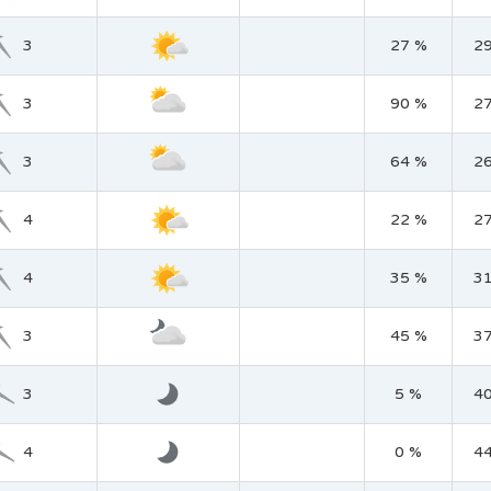
3
27 %
2
3
90 %
2
3
64 %
2
4
22 %
2
4
35 %
3
3
45 %
3
3
5 %
4
4
0 %
4