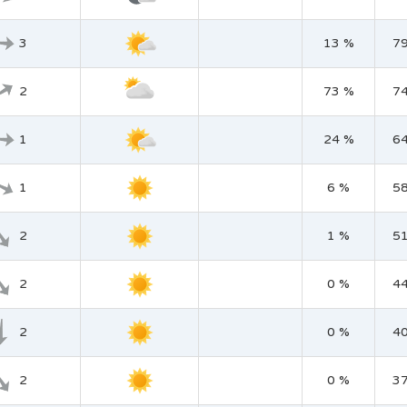
3
13 %
7
2
73 %
7
1
24 %
6
1
6 %
5
2
1 %
5
2
0 %
4
2
0 %
4
2
0 %
3