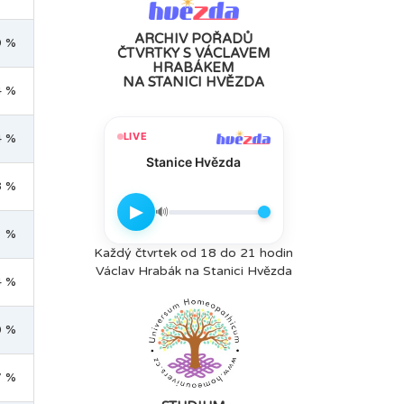
ARCHIV POŘADŮ
9 %
ČTVRTKY S VÁCLAVEM
HRABÁKEM
NA STANICI HVĚZDA
4 %
LIVE
4 %
Stanice Hvězda
8 %
▶
🔊
1 %
Každý čtvrtek od 18 do 21 hodin
Václav Hrabák na Stanici Hvězda
4 %
0 %
7 %