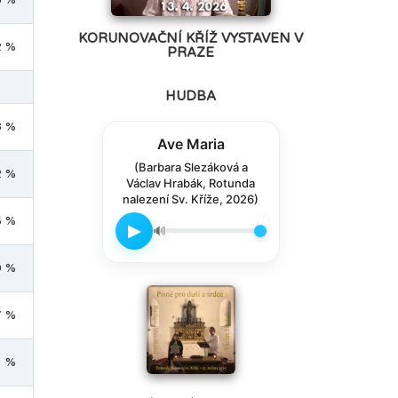
KORUNOVAČNÍ KŘÍŽ VYSTAVEN V
2 %
PRAZE
HUDBA
8 %
Ave Maria
(Barbara Slezáková a
2 %
Václav Hrabák, Rotunda
nalezení Sv. Kříže, 2026)
6 %
▶
🔊
0 %
7 %
1 %