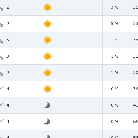
2
3 %
3
2
9 %
3
3
1 %
3
3
1 %
3
2
1 %
3
4
0 %
3
4
0 %
4
4
0 %
5
4
0 %
5