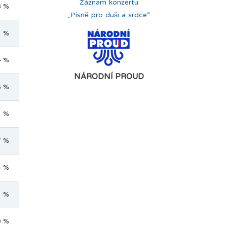
Záznam konzertu
8 %
„Písně pro duši a srdce“
1 %
4 %
NÁRODNÍ PROUD
6 %
1 %
7 %
4 %
1 %
0 %