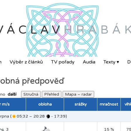
VÁCLAV
HRABÁ
m
Výběr z článků
TV pořady
Audia
Texty ▾
Da
obná předpověď
rno
další
Stručná
Přehled
Mapa – radar
tr m/s
obloha
srážky
mračnost
vlh
rpna (
05:32 – 20:28
- 17:39)
3
15 %
7