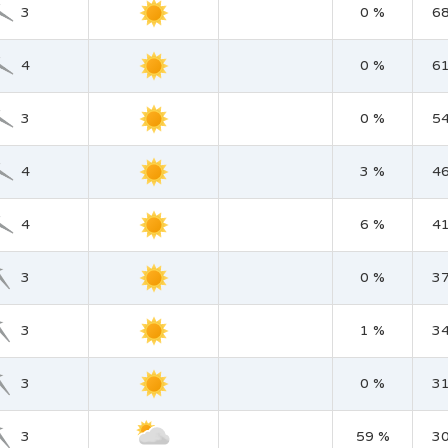
3
0 %
6
4
0 %
6
3
0 %
5
4
3 %
4
4
6 %
4
3
0 %
3
3
1 %
3
3
0 %
3
3
59 %
3