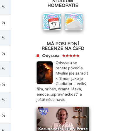
STUDIUM
HOMEOPATIE
5 %
3 %
3 %
MÁ POSLEDNÍ
RECENZE NA ČSFD
1 %
Odyssea
★★★★★
Odyssea se
prostě povedla.
0 %
Myslím jde zařadit
k filmům jako je
Gladiátor – velký
4 %
film, příběh, drama, láska,
emoce, „správňáckost“ a
9 %
ještě něco navíc.
5 %
6 %