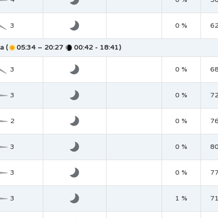
3
0 %
6
a (
05:34 – 20:27
00:42 - 18:41)
3
0 %
6
3
0 %
7
2
0 %
7
3
0 %
8
3
0 %
7
3
1 %
7