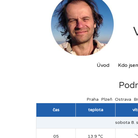
Úvod
Kdo jse
Podr
Praha
Plzeň
Ostrava
B
čas
teplota
ví
sobota 8. s
05
13.9 °C