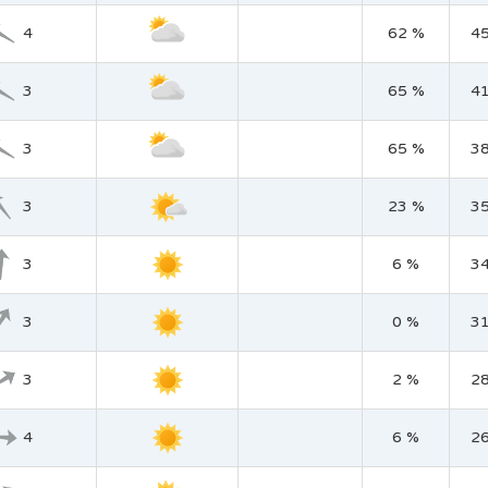
4
62 %
4
3
65 %
4
3
65 %
3
3
23 %
3
3
6 %
3
3
0 %
3
3
2 %
2
4
6 %
2