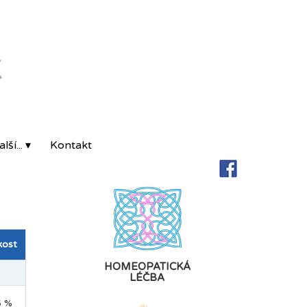
K
lší... ▾
Kontakt
kost
HOMEOPATICKÁ
LÉČBA
5 %