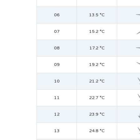
06
13.5 °C
07
15.2 °C
08
17.2 °C
09
19.2 °C
10
21.2 °C
11
22.7 °C
12
23.9 °C
13
24.8 °C