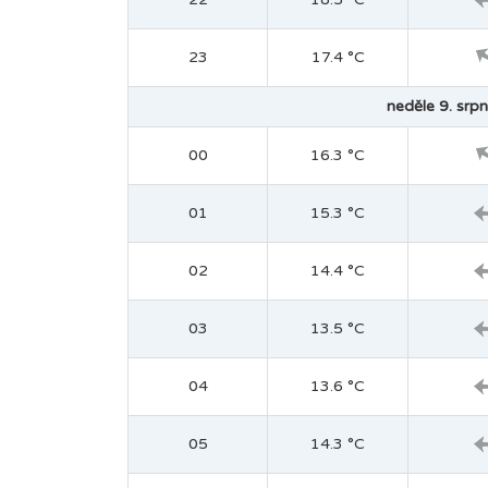
23
17.4 °C
neděle 9. srpn
00
16.3 °C
01
15.3 °C
02
14.4 °C
03
13.5 °C
04
13.6 °C
05
14.3 °C