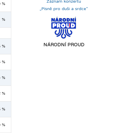
Záznam konzertu
0 %
„Písně pro duši a srdce“
3 %
NÁRODNÍ PROUD
5 %
6 %
4 %
2 %
5 %
0 %