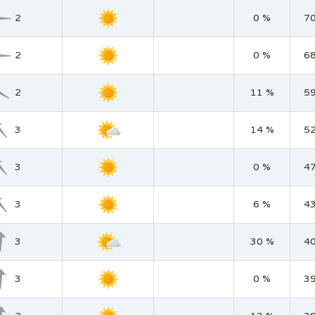
2
0 %
7
2
0 %
6
2
11 %
5
3
14 %
5
3
0 %
4
3
6 %
4
3
30 %
4
3
0 %
3