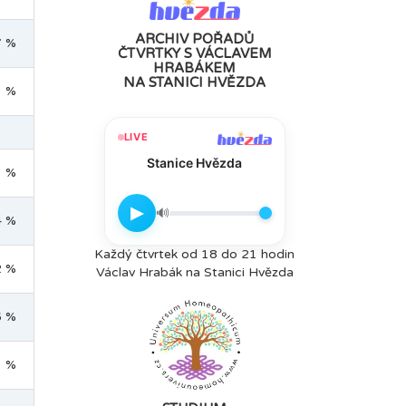
ARCHIV POŘADŮ
7 %
ČTVRTKY S VÁCLAVEM
HRABÁKEM
NA STANICI HVĚZDA
1 %
LIVE
Stanice Hvězda
3 %
▶
🔊
4 %
Každý čtvrtek od 18 do 21 hodin
2 %
Václav Hrabák na Stanici Hvězda
6 %
1 %