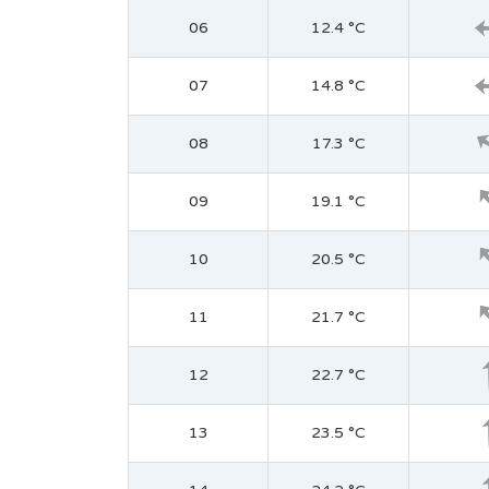
06
12.4 °C
07
14.8 °C
08
17.3 °C
09
19.1 °C
10
20.5 °C
11
21.7 °C
12
22.7 °C
13
23.5 °C