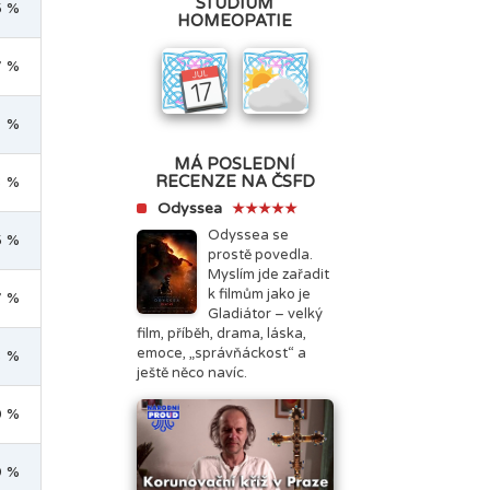
STUDIUM
5 %
HOMEOPATIE
7 %
1 %
MÁ POSLEDNÍ
RECENZE NA ČSFD
3 %
Odyssea
★★★★★
Odyssea se
5 %
prostě povedla.
Myslím jde zařadit
k filmům jako je
7 %
Gladiátor – velký
film, příběh, drama, láska,
emoce, „správňáckost“ a
3 %
ještě něco navíc.
0 %
9 %