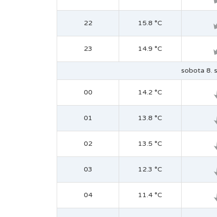
22
15.8 °C
23
14.9 °C
sobota 8. s
00
14.2 °C
01
13.8 °C
02
13.5 °C
03
12.3 °C
04
11.4 °C