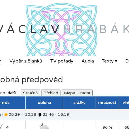
VÁCLAV
HRABÁ
m
Výběr z článků
TV pořady
Audia
Texty ▾
Da
obná předpověď
rno
další
Stručná
Přehled
Mapa – radar
tr m/s
obloha
srážky
mračnost
vlh
 (
05:29 – 20:28
23:46 - 16:19)
4
96 %
6