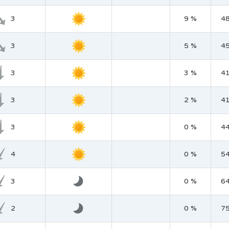
3
9 %
4
3
5 %
4
3
3 %
4
3
2 %
4
3
0 %
4
4
0 %
5
3
0 %
6
2
0 %
7