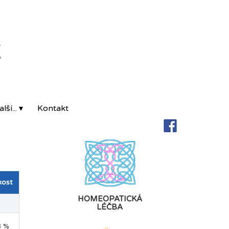
K
lší... ▾
Kontakt
kost
HOMEOPATICKÁ
LÉČBA
8 %