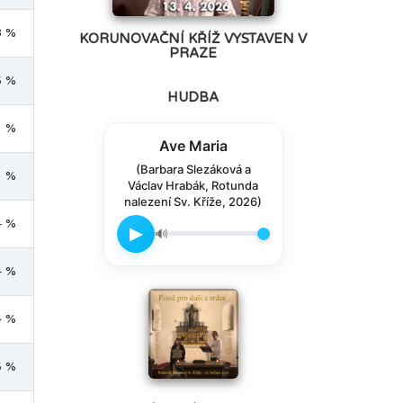
8 %
KORUNOVAČNÍ KŘÍŽ VYSTAVEN V
PRAZE
5 %
HUDBA
1 %
Ave Maria
(Barbara Slezáková a
1 %
Václav Hrabák, Rotunda
nalezení Sv. Kříže, 2026)
4 %
▶
🔊
4 %
4 %
5 %