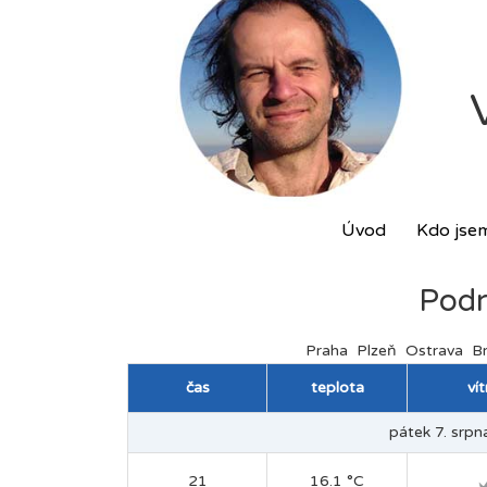
Úvod
Kdo jse
Podr
Praha
Plzeň
Ostrava
B
čas
teplota
ví
pátek 7. srpna
21
16.1 °C