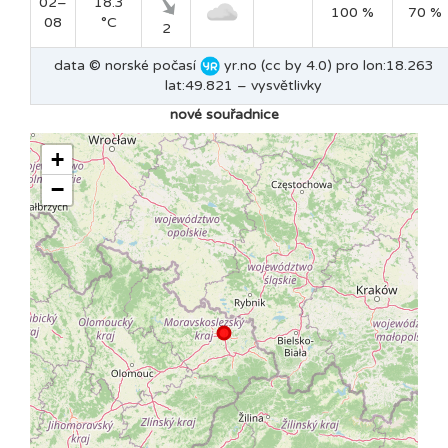
02–
18.3
100 %
70 %
08
°C
2
data © norské počasí
yr.no (cc by 4.0) pro lon:18.263
lat:49.821 –
vysvětlivky
nové souřadnice
+
−