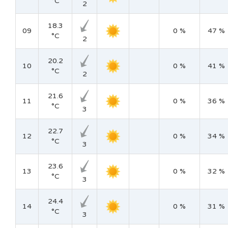
°C
2
18.3
09
0 %
47 %
°C
2
20.2
10
0 %
41 %
°C
2
21.6
11
0 %
36 %
°C
3
22.7
12
0 %
34 %
°C
3
23.6
13
0 %
32 %
°C
3
24.4
14
0 %
31 %
°C
3