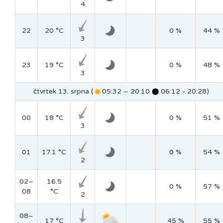
4
22
20 °C
0 %
44 %
3
23
19 °C
0 %
48 %
3
čtvrtek 13. srpna (
05:32 – 20:10
06:12 - 20:28)
00
18 °C
0 %
51 %
3
01
17.1 °C
0 %
54 %
2
02–
16.5
0 %
57 %
08
°C
2
08–
17 °C
45 %
55 %