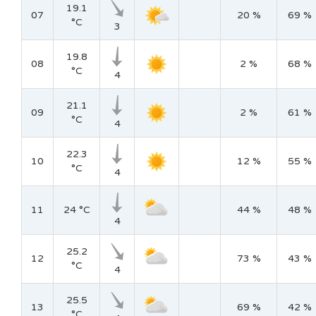
19.1
07
20 %
69 %
°C
3
19.8
08
2 %
68 %
°C
4
21.1
09
2 %
61 %
°C
4
22.3
10
12 %
55 %
°C
4
11
24 °C
44 %
48 %
4
25.2
12
73 %
43 %
°C
4
25.5
13
69 %
42 %
°C