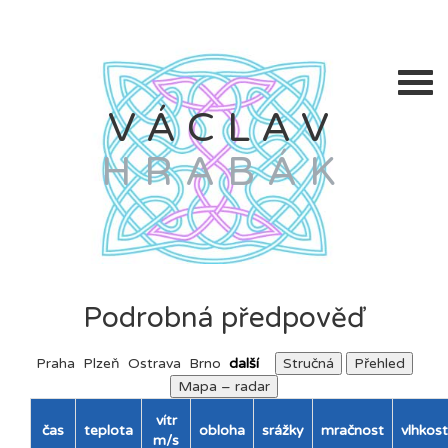
VÁCLAV
HRABÁK
Podrobná předpověď
Praha
Plzeň
Ostrava
Brno
další
Stručná
Přehled
Mapa – radar
vítr
čas
teplota
obloha
srážky
mračnost
vlhkost
m/s