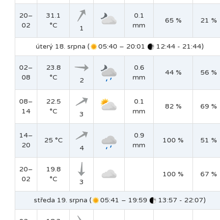
20–
31.1
0.1
65 %
21 %
02
°C
mm
1
úterý 18. srpna (
05:40 – 20:01
12:44 - 21:44)
02–
23.8
0.6
44 %
56 %
08
°C
mm
2
08–
22.5
0.1
82 %
69 %
14
°C
mm
3
14–
0.9
25 °C
100 %
51 %
20
mm
4
20–
19.8
100 %
67 %
02
°C
3
středa 19. srpna (
05:41 – 19:59
13:57 - 22:07)