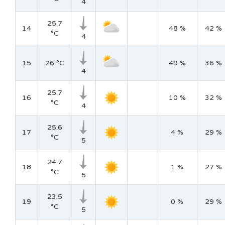
4
25.7
14
48 %
42 %
°C
4
15
26 °C
49 %
36 %
4
25.7
16
10 %
32 %
°C
4
25.6
17
4 %
29 %
°C
5
24.7
18
1 %
27 %
°C
5
23.5
19
0 %
29 %
°C
5