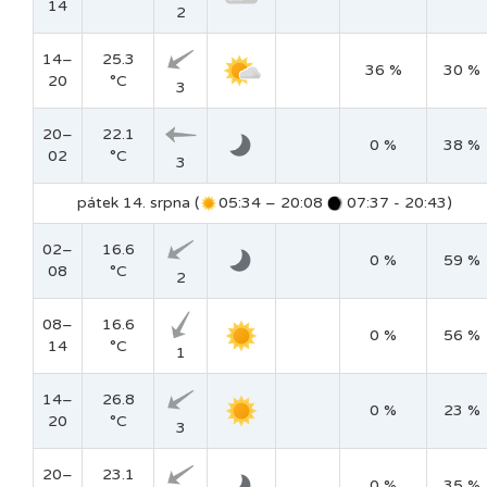
14
2
14–
25.3
36 %
30 %
20
°C
3
20–
22.1
0 %
38 %
02
°C
3
pátek 14. srpna (
05:34 – 20:08
07:37 - 20:43)
02–
16.6
0 %
59 %
08
°C
2
08–
16.6
0 %
56 %
14
°C
1
14–
26.8
0 %
23 %
20
°C
3
20–
23.1
0 %
35 %