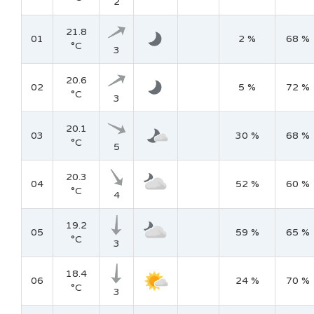
2
21.8
01
2 %
68 %
°C
3
20.6
02
5 %
72 %
°C
3
20.1
03
30 %
68 %
°C
5
20.3
04
52 %
60 %
°C
4
19.2
05
59 %
65 %
°C
3
18.4
06
24 %
70 %
°C
3