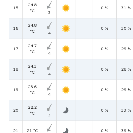
24.8
15
0 %
31 %
°C
3
24.8
16
0 %
30 %
°C
4
24.7
17
0 %
29 %
°C
4
24.3
18
0 %
28 %
°C
4
23.6
19
0 %
29 %
°C
4
22.2
20
0 %
33 %
°C
3
21
21 °C
0 %
39 %