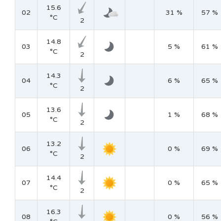
15.6
02
31 %
57 %
°C
2
14.8
03
5 %
61 %
°C
2
14.3
04
6 %
65 %
°C
2
13.6
05
1 %
68 %
°C
2
13.2
06
0 %
69 %
°C
2
14.4
07
0 %
65 %
°C
2
16.3
08
0 %
56 %