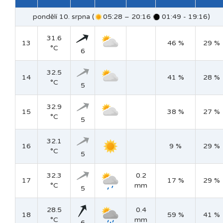
pondělí 10. srpna (
05:28 – 20:16
01:49 - 19:16)
31.6
13
46 %
29 %
°C
6
32.5
14
41 %
28 %
°C
5
32.9
15
38 %
27 %
°C
5
32.1
16
9 %
29 %
°C
5
32.3
0.2
17
17 %
29 %
°C
mm
5
28.5
0.4
18
59 %
41 %
°C
mm
6