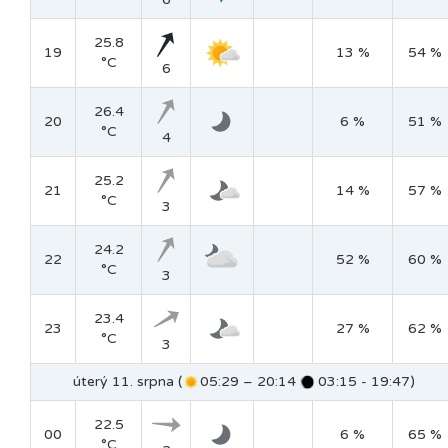
25.8
19
13 %
54 %
°C
6
26.4
20
6 %
51 %
°C
4
25.2
21
14 %
57 %
°C
3
24.2
22
52 %
60 %
°C
3
23.4
23
27 %
62 %
°C
3
úterý 11. srpna (
05:29 – 20:14
03:15 - 19:47)
22.5
00
6 %
65 %
°C