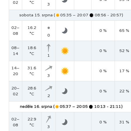
02
°C
3
sobota 15. srpna (
05:35 – 20:07
08:56 - 20:57)
02–
16.2
0 %
65 %
08
°C
0
08–
18.6
0 %
52 %
14
°C
1
14–
31.6
0 %
17 %
20
°C
3
20–
28.6
0 %
22 %
02
°C
2
neděle 16. srpna (
05:37 – 20:05
10:13 - 21:11)
02–
22.9
0 %
31 %
08
°C
3