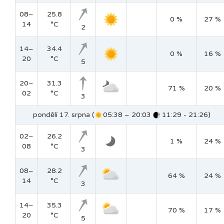
08–
25.8
0 %
27 %
14
°C
2
14–
34.4
0 %
16 %
20
°C
5
20–
31.3
71 %
20 %
02
°C
3
pondělí 17. srpna (
05:38 – 20:03
11:29 - 21:26)
02–
26.2
1 %
24 %
08
°C
3
08–
28.2
64 %
24 %
14
°C
3
14–
35.3
70 %
17 %
20
°C
5