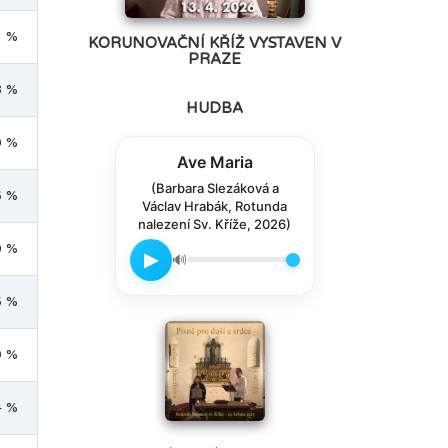
3 %
KORUNOVAČNÍ KŘÍŽ VYSTAVEN V
PRAZE
8 %
HUDBA
0 %
Ave Maria
(Barbara Slezáková a
6 %
Václav Hrabák, Rotunda
nalezení Sv. Kříže, 2026)
0 %
▶
🔊
5 %
0 %
4 %