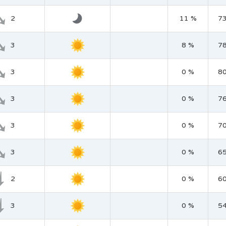
2
11 %
7
3
8 %
7
3
0 %
8
3
0 %
7
3
0 %
7
3
0 %
6
2
0 %
6
3
0 %
5