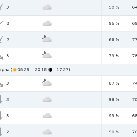
3
90 %
6
2
95 %
6
2
66 %
7
3
79 %
7
rpna (
05:25 – 20:18
- 17:27)
3
87 %
7
3
98 %
7
3
99 %
6
2
90 %
7