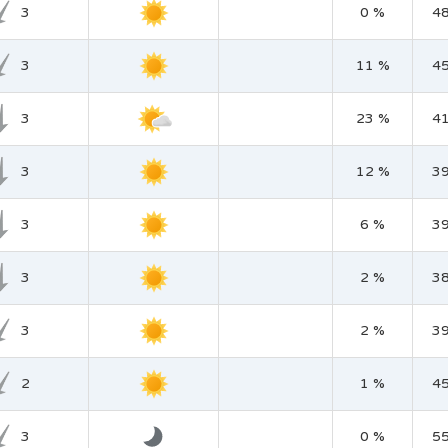
3
0 %
4
3
11 %
4
3
23 %
4
3
12 %
3
3
6 %
3
3
2 %
3
3
2 %
3
2
1 %
4
3
0 %
5