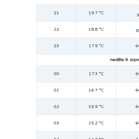
21
19.7 °C
22
18.8 °C
23
17.9 °C
neděle 9. srpn
00
17.3 °C
01
16.7 °C
02
15.9 °C
03
15.2 °C