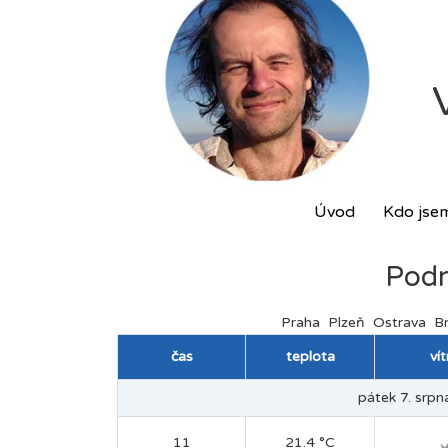
Úvod
Kdo jse
Podr
Praha
Plzeň
Ostrava
B
čas
teplota
ví
pátek 7. srpna
11
21.4 °C