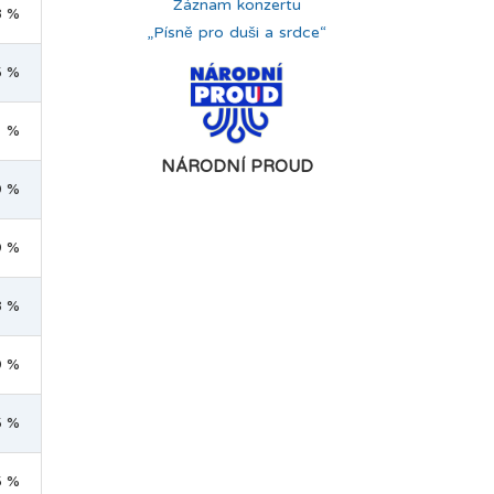
Záznam konzertu
8 %
„Písně pro duši a srdce“
5 %
1 %
NÁRODNÍ PROUD
9 %
9 %
8 %
9 %
5 %
5 %