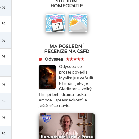
STUDIUM
HOMEOPATIE
4 %
9 %
7 %
MÁ POSLEDNÍ
RECENZE NA ČSFD
8 %
Odyssea
★★★★★
Odyssea se
prostě povedla.
Myslím jde zařadit
k filmům jako je
4 %
Gladiátor – velký
film, příběh, drama, láska,
emoce, „správňáckost“ a
0 %
ještě něco navíc.
8 %
0 %