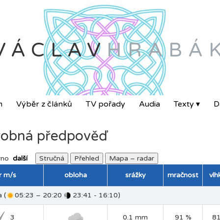
VÁCLAV
HRABÁ
m
Výběr z článků
TV pořady
Audia
Texty ▾
Da
obná předpověď
rno
další
Stručná
Přehled
Mapa – radar
tr m/s
obloha
srážky
mračnost
vlh
 (
05:23 – 20:20
23:41 - 16:10)
3
0.1 mm
91 %
8