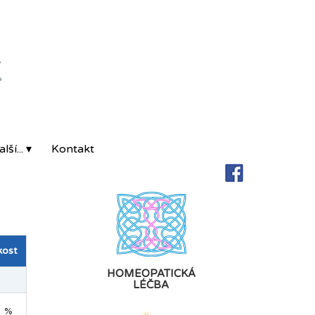
K
lší... ▾
Kontakt
kost
HOMEOPATICKÁ
LÉČBA
1 %