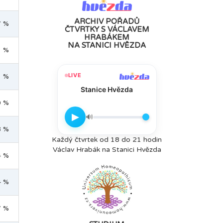
ARCHIV POŘADŮ
7 %
ČTVRTKY S VÁCLAVEM
HRABÁKEM
NA STANICI HVĚZDA
1 %
LIVE
1 %
Stanice Hvězda
0 %
▶
🔊
8 %
Každý čtvrtek od 18 do 21 hodin
Václav Hrabák na Stanici Hvězda
4 %
4 %
7 %