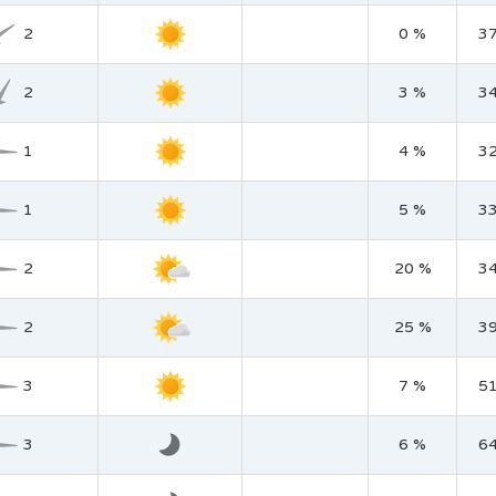
2
0 %
3
2
3 %
3
1
4 %
3
1
5 %
3
2
20 %
3
2
25 %
3
3
7 %
5
3
6 %
6