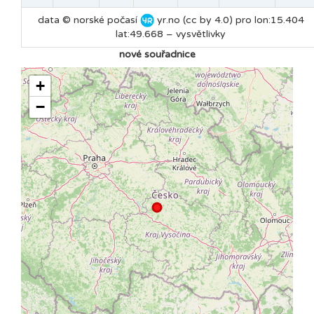
data © norské počasí
yr.no (cc by 4.0) pro lon:15.404
lat:49.668 –
vysvětlivky
nové souřadnice
+
−