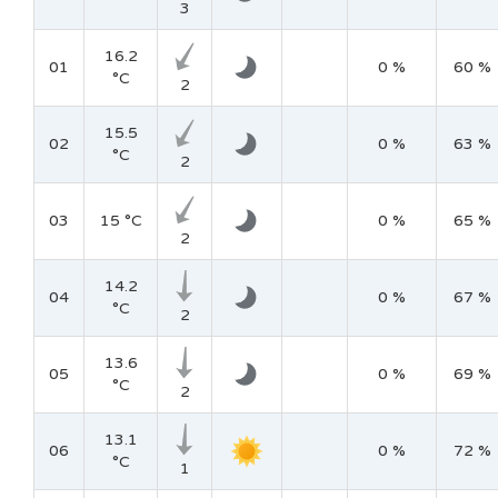
3
16.2
01
0 %
60 %
°C
2
15.5
02
0 %
63 %
°C
2
03
15 °C
0 %
65 %
2
14.2
04
0 %
67 %
°C
2
13.6
05
0 %
69 %
°C
2
13.1
06
0 %
72 %
°C
1