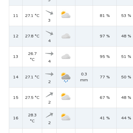
11
27.1 °C
81 %
53 %
3
12
27.8 °C
97 %
48 %
4
26.7
13
95 %
51 %
°C
4
0.3
14
27.1 °C
77 %
50 %
mm
2
15
27.5 °C
67 %
48 %
2
28.3
16
41 %
44 %
°C
2