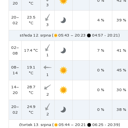
0 %
42 %
20
°C
3
20–
23.5
4 %
39 %
02
°C
3
středa 12. srpna (
05:43 – 20:23
04:57 - 20:21)
02–
17.4 °C
7 %
41 %
08
1
08–
19.1
0 %
45 %
14
°C
1
14–
28.7
0 %
30 %
20
°C
2
20–
24.9
0 %
38 %
02
°C
2
čtvrtek 13. srpna (
05:44 – 20:21
06:25 - 20:39)