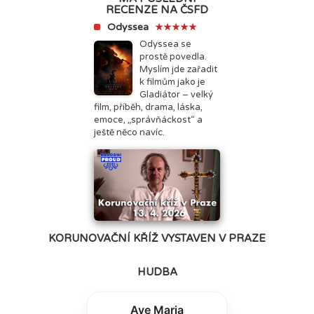
RECENZE NA ČSFD
Odyssea
★★★★★
Odyssea se
prostě povedla.
Myslím jde zařadit
k filmům jako je
Gladiátor – velký
film, příběh, drama, láska,
emoce, „správňáckost“ a
ještě něco navíc.
KORUNOVAČNÍ KŘÍŽ VYSTAVEN V PRAZE
HUDBA
Ave Maria