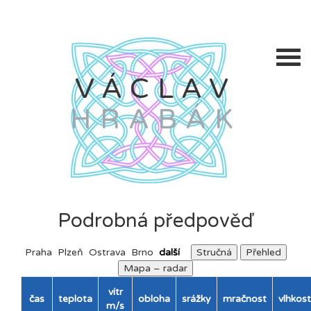
VÁCLAV
HRABÁK
Podrobná předpověď
Praha
Plzeň
Ostrava
Brno
další
Stručná
Přehled
Mapa – radar
vítr
čas
teplota
obloha
srážky
mračnost
vlhkost
m/s