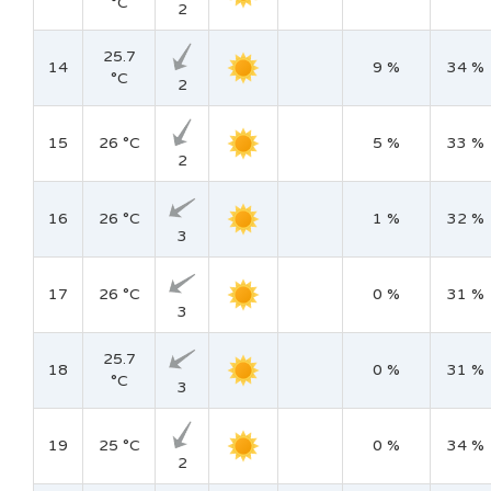
°C
2
25.7
14
9 %
34 %
°C
2
15
26 °C
5 %
33 %
2
16
26 °C
1 %
32 %
3
17
26 °C
0 %
31 %
3
25.7
18
0 %
31 %
°C
3
19
25 °C
0 %
34 %
2