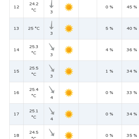
24.2
12
0 %
45 %
°C
3
13
25 °C
5 %
40 %
3
25.3
14
4 %
36 %
°C
3
25.5
15
1 %
34 %
°C
3
25.4
16
0 %
33 %
°C
4
25.1
17
0 %
34 %
°C
4
24.5
18
0 %
35 %
°C