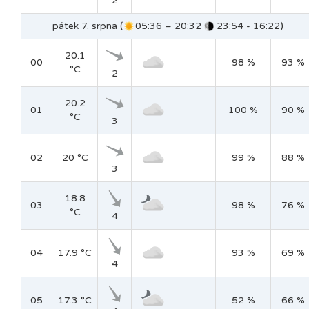
2
pátek 7. srpna (
05:36 – 20:32
23:54 - 16:22)
20.1
00
98 %
93 %
°C
2
20.2
01
100 %
90 %
°C
3
02
20 °C
99 %
88 %
3
18.8
03
98 %
76 %
°C
4
04
17.9 °C
93 %
69 %
4
05
17.3 °C
52 %
66 %