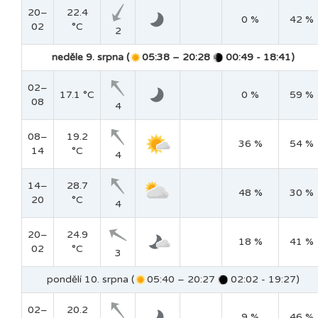
20–
22.4
0 %
42 %
02
°C
2
neděle 9. srpna (
05:38 – 20:28
00:49 - 18:41)
02–
17.1 °C
0 %
59 %
08
4
08–
19.2
36 %
54 %
14
°C
4
14–
28.7
48 %
30 %
20
°C
4
20–
24.9
18 %
41 %
02
°C
3
pondělí 10. srpna (
05:40 – 20:27
02:02 - 19:27)
02–
20.2
9 %
46 %