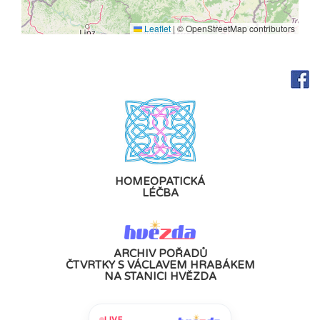
Leaflet
|
© OpenStreetMap contributors
HOMEOPATICKÁ
LÉČBA
ARCHIV POŘADŮ
ČTVRTKY S VÁCLAVEM HRABÁKEM
NA STANICI HVĚZDA
LIVE