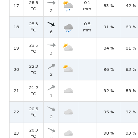
28.9
0.1
17
83 %
42 %
°C
mm
2
25.3
0.5
18
91 %
60 %
°C
mm
6
22.5
19
84 %
81 %
°C
3
22.3
20
96 %
83 %
°C
2
21.2
21
92 %
89 %
°C
1
20.6
22
95 %
92 %
°C
2
20.3
23
98 %
93 %
°C