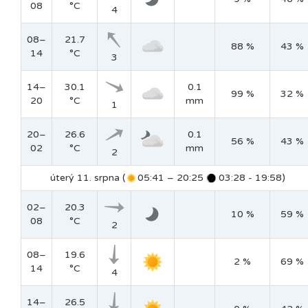
08
°C
4
08–
21.7
88 %
43 %
14
°C
3
14–
30.1
0.1
99 %
32 %
20
°C
mm
1
20–
26.6
0.1
56 %
43 %
02
°C
mm
2
úterý 11. srpna (
05:41 – 20:25
03:28 - 19:58)
02–
20.3
10 %
59 %
08
°C
2
08–
19.6
2 %
69 %
14
°C
4
14–
26.5