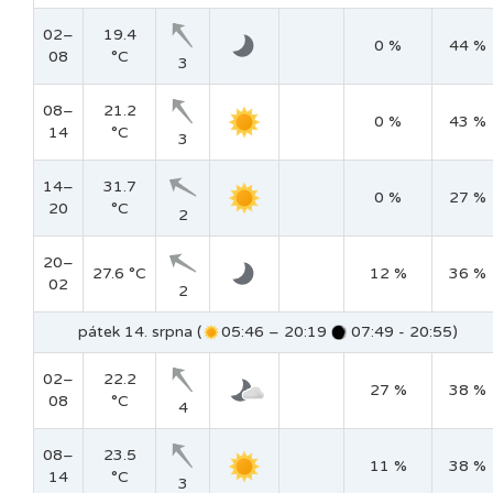
02–
19.4
0 %
44 %
08
°C
3
08–
21.2
0 %
43 %
14
°C
3
14–
31.7
0 %
27 %
20
°C
2
20–
27.6 °C
12 %
36 %
02
2
pátek 14. srpna (
05:46 – 20:19
07:49 - 20:55)
02–
22.2
27 %
38 %
08
°C
4
08–
23.5
11 %
38 %
14
°C
3