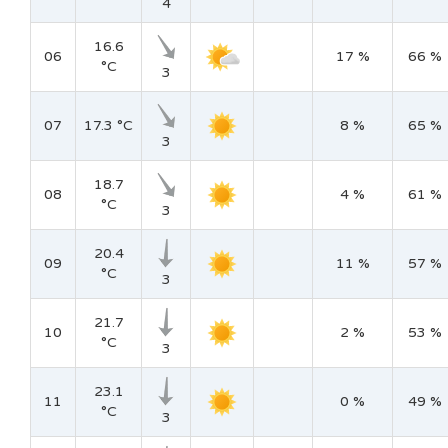
4
16.6
06
17 %
66 %
°C
3
07
17.3 °C
8 %
65 %
3
18.7
08
4 %
61 %
°C
3
20.4
09
11 %
57 %
°C
3
21.7
10
2 %
53 %
°C
3
23.1
11
0 %
49 %
°C
3