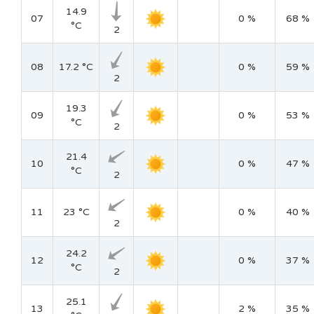
14.9
07
0 %
68 %
°C
2
08
17.2 °C
0 %
59 %
2
19.3
09
0 %
53 %
°C
2
21.4
10
0 %
47 %
°C
2
11
23 °C
0 %
40 %
2
24.2
12
0 %
37 %
°C
2
25.1
13
2 %
35 %