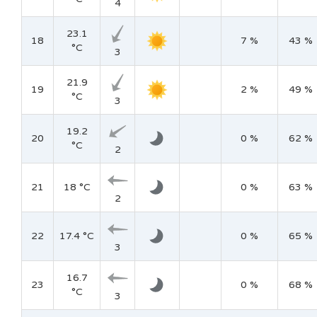
4
23.1
18
7 %
43 %
°C
3
21.9
19
2 %
49 %
°C
3
19.2
20
0 %
62 %
°C
2
21
18 °C
0 %
63 %
2
22
17.4 °C
0 %
65 %
3
16.7
23
0 %
68 %
°C
3