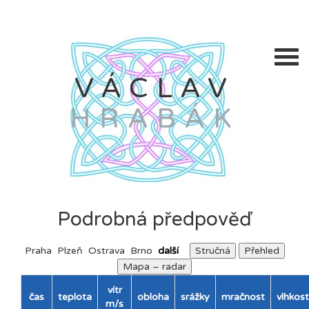
VÁCLAV
HRABÁK
Podrobná předpověď
Praha
Plzeň
Ostrava
Brno
další
Stručná
Přehled
Mapa – radar
vítr
čas
teplota
obloha
srážky
mračnost
vlhkost
m/s