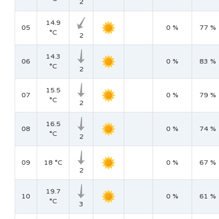
2
14.9
05
0 %
77 %
°C
2
14.3
06
0 %
83 %
°C
2
15.5
07
0 %
79 %
°C
2
16.5
08
0 %
74 %
°C
2
09
18 °C
0 %
67 %
2
19.7
10
0 %
61 %
°C
3