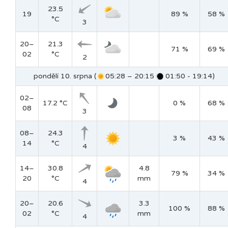
23.5
19
89 %
58 %
°C
3
20–
21.3
71 %
69 %
02
°C
2
pondělí 10. srpna (
05:28 – 20:15
01:50 - 19:14)
02–
17.2 °C
0 %
68 %
08
3
08–
24.3
3 %
43 %
14
°C
4
14–
30.8
4.8
79 %
34 %
20
°C
mm
4
20–
20.6
3.3
100 %
88 %
02
°C
mm
4