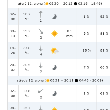
úterý 11. srpna (
05:30 – 20:13
03:16 - 19:46)
02–
18.7
1 %
83 %
08
°C
1
08–
19.2
0.1
8 %
91 %
14
°C
mm
2
14–
24.6
15 %
59 %
20
°C
4
20–
20.5
7 %
60 %
02
°C
3
středa 12. srpna (
05:31 – 20:11
04:45 - 20:09)
02–
14.8
1 %
69 %
08
°C
2
08–
15.7