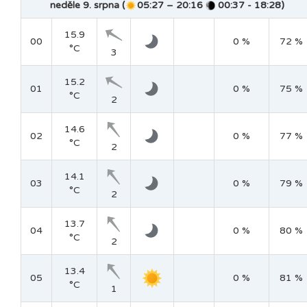
neděle 9. srpna (
05:27 – 20:16
00:37 - 18:28)
15.9
00
0 %
72 %
°C
3
15.2
01
0 %
75 %
°C
2
14.6
02
0 %
77 %
°C
2
14.1
03
0 %
79 %
°C
2
13.7
04
0 %
80 %
°C
2
13.4
05
0 %
81 %
°C
1