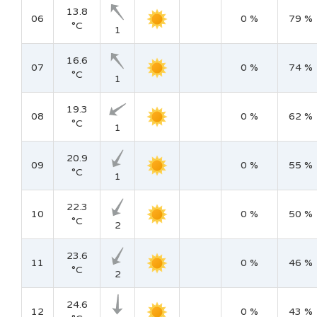
13.8
06
0 %
79 %
°C
1
16.6
07
0 %
74 %
°C
1
19.3
08
0 %
62 %
°C
1
20.9
09
0 %
55 %
°C
1
22.3
10
0 %
50 %
°C
2
23.6
11
0 %
46 %
°C
2
24.6
12
0 %
43 %