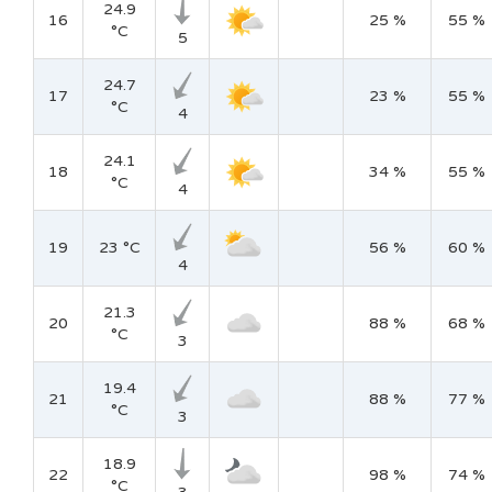
24.9
16
25 %
55 %
°C
5
24.7
17
23 %
55 %
°C
4
24.1
18
34 %
55 %
°C
4
19
23 °C
56 %
60 %
4
21.3
20
88 %
68 %
°C
3
19.4
21
88 %
77 %
°C
3
18.9
22
98 %
74 %
°C