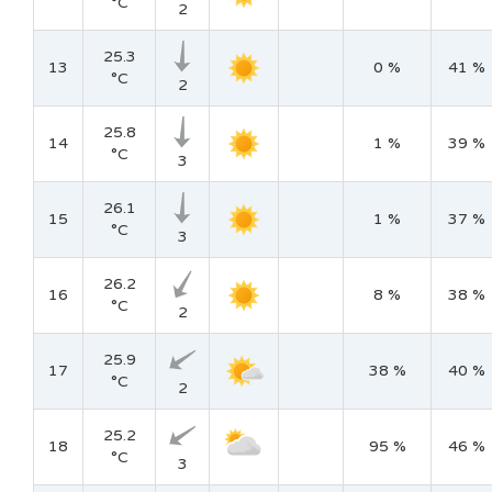
°C
2
25.3
13
0 %
41 %
°C
2
25.8
14
1 %
39 %
°C
3
26.1
15
1 %
37 %
°C
3
26.2
16
8 %
38 %
°C
2
25.9
17
38 %
40 %
°C
2
25.2
18
95 %
46 %
°C
3