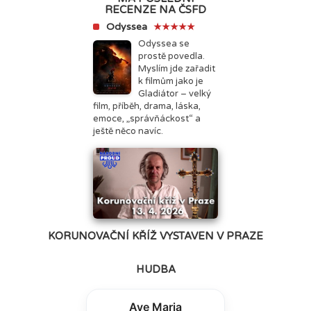
RECENZE NA ČSFD
Odyssea
★★★★★
Odyssea se
prostě povedla.
Myslím jde zařadit
k filmům jako je
Gladiátor – velký
film, příběh, drama, láska,
emoce, „správňáckost“ a
ještě něco navíc.
KORUNOVAČNÍ KŘÍŽ VYSTAVEN V PRAZE
HUDBA
Ave Maria