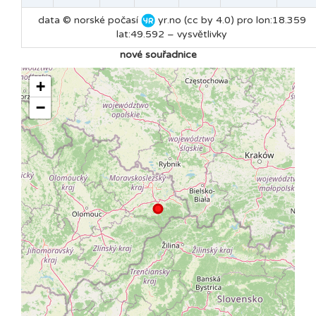
data © norské počasí
yr.no (cc by 4.0) pro lon:18.359
lat:49.592 –
vysvětlivky
nové souřadnice
+
−