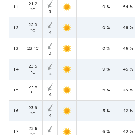
21.2
11
0 %
54 %
°C
3
22.3
12
0 %
48 %
°C
4
13
23 °C
0 %
46 %
3
23.5
14
9 %
45 %
°C
4
23.8
15
6 %
43 %
°C
4
23.9
16
5 %
42 %
°C
4
23.6
17
6 %
42 %
°C