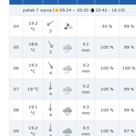
pátek 7. srpna (
05:24 – 20:20
23:42 - 16:10)
19.2
04
30 %
99 %
°C
3
18.6
0.1
05
100 %
99 %
°C
mm
2
19.2
0.2
06
100 %
100 %
°C
mm
4
0.2
07
19 °C
100 %
99 %
mm
4
19.1
0.3
08
100 %
99 %
°C
mm
4
19.2
0.3
09
100 %
97 %
°C
mm
4