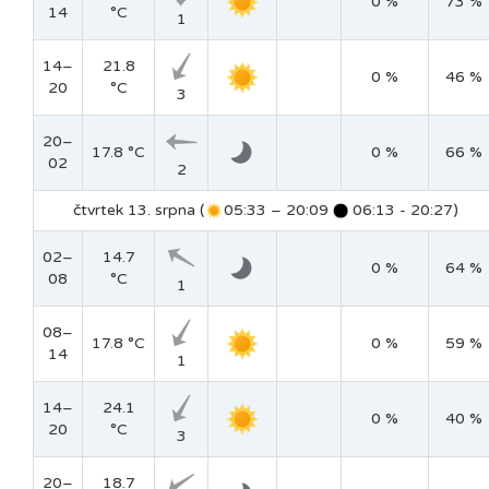
0 %
73 %
14
°C
1
14–
21.8
0 %
46 %
20
°C
3
20–
17.8 °C
0 %
66 %
02
2
čtvrtek 13. srpna (
05:33 – 20:09
06:13 - 20:27)
02–
14.7
0 %
64 %
08
°C
1
08–
17.8 °C
0 %
59 %
14
1
14–
24.1
0 %
40 %
20
°C
3
20–
18.7