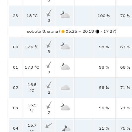
3
23
18 °C
100 %
70 %
3
sobota 8. srpna (
05:25 – 20:18
- 17:27)
00
17.6 °C
98 %
67 %
3
01
17.3 °C
98 %
68 %
3
16.8
02
96 %
71 %
°C
2
16.5
03
96 %
73 %
°C
2
15.7
04
21 %
75 %
°C