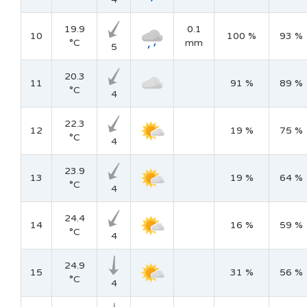
19.9
0.1
10
100 %
93 %
°C
mm
5
20.3
11
91 %
89 %
°C
4
22.3
12
19 %
75 %
°C
4
23.9
13
19 %
64 %
°C
4
24.4
14
16 %
59 %
°C
4
24.9
15
31 %
56 %
°C
4