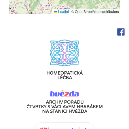
Leaflet
|
© OpenStreetMap contributors
HOMEOPATICKÁ
LÉČBA
ARCHIV POŘADŮ
ČTVRTKY S VÁCLAVEM HRABÁKEM
NA STANICI HVĚZDA
LIVE