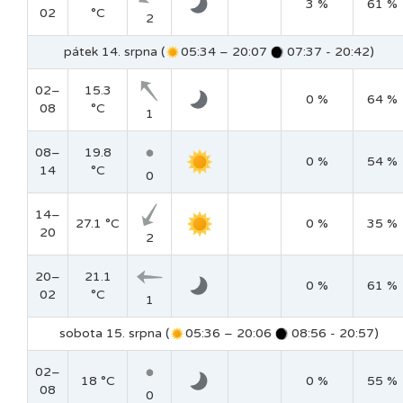
3 %
61 %
02
°C
2
pátek 14. srpna (
05:34 – 20:07
07:37 - 20:42)
02–
15.3
0 %
64 %
08
°C
1
08–
19.8
0 %
54 %
14
°C
0
14–
27.1 °C
0 %
35 %
20
2
20–
21.1
0 %
61 %
02
°C
1
sobota 15. srpna (
05:36 – 20:06
08:56 - 20:57)
02–
18 °C
0 %
55 %
08
0