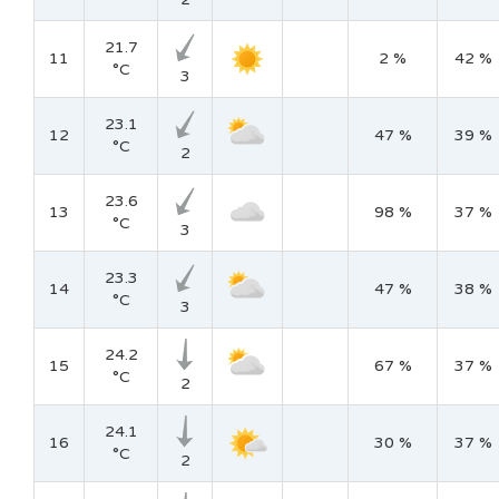
21.7
11
2 %
42 %
°C
3
23.1
12
47 %
39 %
°C
2
23.6
13
98 %
37 %
°C
3
23.3
14
47 %
38 %
°C
3
24.2
15
67 %
37 %
°C
2
24.1
16
30 %
37 %
°C
2