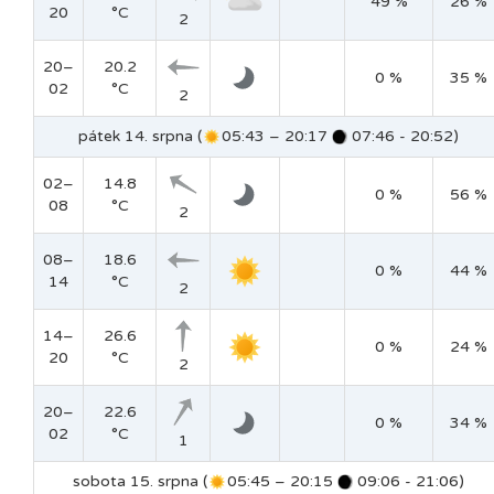
49 %
26 %
20
°C
2
20–
20.2
0 %
35 %
02
°C
2
pátek 14. srpna (
05:43 – 20:17
07:46 - 20:52)
02–
14.8
0 %
56 %
08
°C
2
08–
18.6
0 %
44 %
14
°C
2
14–
26.6
0 %
24 %
20
°C
2
20–
22.6
0 %
34 %
02
°C
1
sobota 15. srpna (
05:45 – 20:15
09:06 - 21:06)