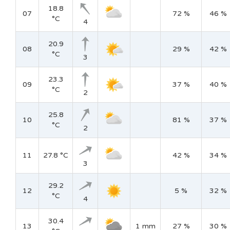
18.8
07
72 %
46 %
°C
4
20.9
08
29 %
42 %
°C
3
23.3
09
37 %
40 %
°C
2
25.8
10
81 %
37 %
°C
2
11
27.8 °C
42 %
34 %
3
29.2
12
5 %
32 %
°C
4
30.4
13
1 mm
27 %
30 %