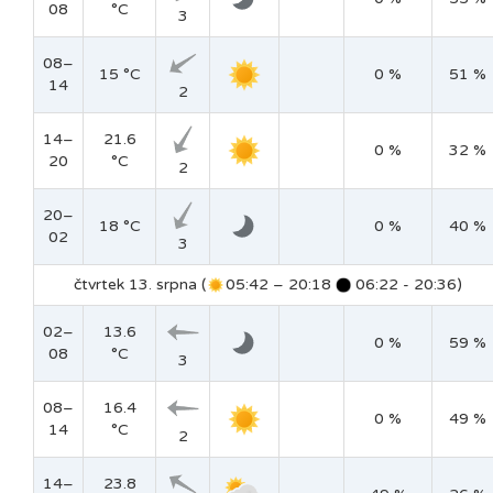
08
°C
3
08–
15 °C
0 %
51 %
14
2
14–
21.6
0 %
32 %
20
°C
2
20–
18 °C
0 %
40 %
02
3
čtvrtek 13. srpna (
05:42 – 20:18
06:22 - 20:36)
02–
13.6
0 %
59 %
08
°C
3
08–
16.4
0 %
49 %
14
°C
2
14–
23.8