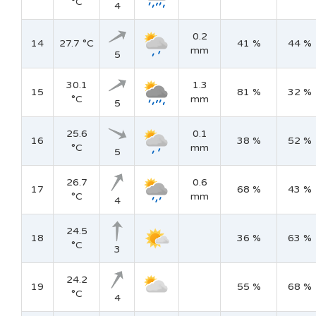
°C
4
0.2
14
27.7 °C
41 %
44 %
mm
5
30.1
1.3
15
81 %
32 %
°C
mm
5
25.6
0.1
16
38 %
52 %
°C
mm
5
26.7
0.6
17
68 %
43 %
°C
mm
4
24.5
18
36 %
63 %
°C
3
24.2
19
55 %
68 %
°C
4