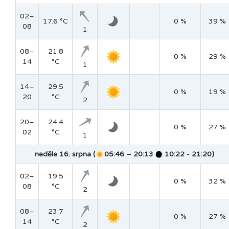
02–
17.6 °C
0 %
39 %
08
1
08–
21.8
0 %
29 %
14
°C
1
14–
29.5
0 %
19 %
20
°C
2
20–
24.4
0 %
27 %
02
°C
1
neděle 16. srpna (
05:46 – 20:13
10:22 - 21:20)
02–
19.5
0 %
32 %
08
°C
2
08–
23.7
0 %
27 %
14
°C
2