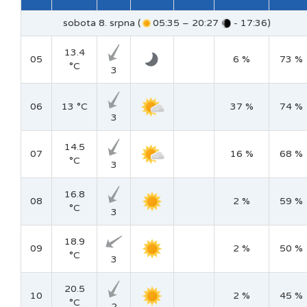
sobota 8. srpna (
05:35 – 20:27
- 17:36)
13.4
05
6 %
73 %
°C
3
06
13 °C
37 %
74 %
3
14.5
07
16 %
68 %
°C
3
16.8
08
2 %
59 %
°C
3
18.9
09
2 %
50 %
°C
3
20.5
10
2 %
45 %
°C
2