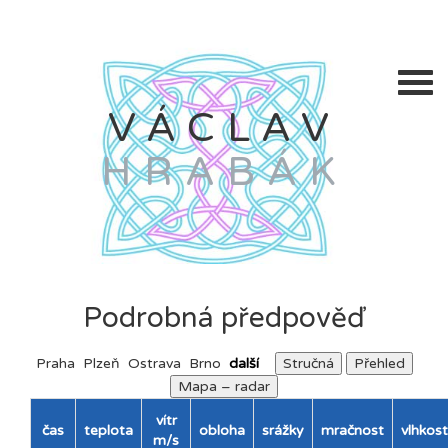
VÁCLAV
HRABÁK
Podrobná předpověď
Praha
Plzeň
Ostrava
Brno
další
Stručná
Přehled
Mapa – radar
vítr
čas
teplota
obloha
srážky
mračnost
vlhkost
m/s