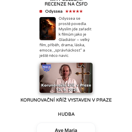
RECENZE NA ČSFD
Odyssea
★★★★★
Odyssea se
prostě povedla.
Myslím jde zařadit
k filmům jako je
Gladiátor – velký
film, příběh, drama, láska,
emoce, „správňáckost“ a
ještě něco navíc.
KORUNOVAČNÍ KŘÍŽ VYSTAVEN V PRAZE
HUDBA
Ave Maria