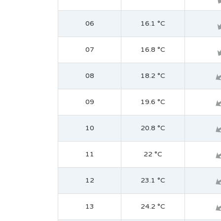
06
16.1 °C
07
16.8 °C
08
18.2 °C
09
19.6 °C
10
20.8 °C
11
22 °C
12
23.1 °C
13
24.2 °C