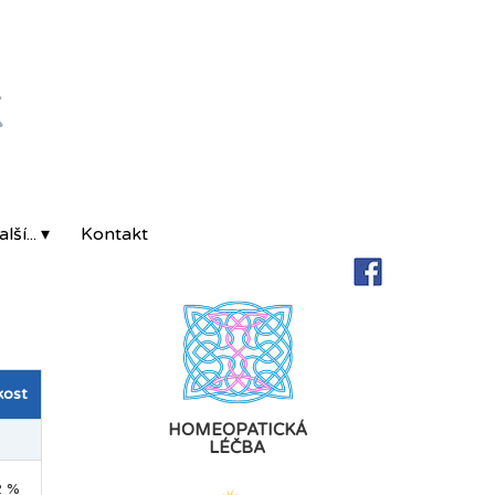
K
lší... ▾
Kontakt
kost
HOMEOPATICKÁ
LÉČBA
2 %