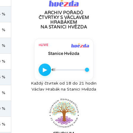
ARCHIV POŘADŮ
4 %
ČTVRTKY S VÁCLAVEM
HRABÁKEM
NA STANICI HVĚZDA
3 %
LIVE
3 %
Stanice Hvězda
9 %
▶
🔊
6 %
Každý čtvrtek od 18 do 21 hodin
Václav Hrabák na Stanici Hvězda
3 %
9 %
5 %