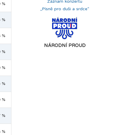
Záznam konzertu
9 %
„Písně pro duši a srdce“
4 %
6 %
NÁRODNÍ PROUD
0 %
0 %
4 %
0 %
7 %
5 %