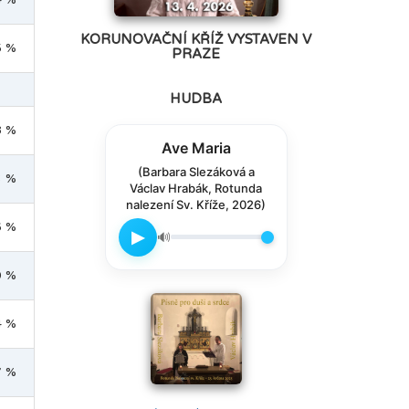
KORUNOVAČNÍ KŘÍŽ VYSTAVEN V
5 %
PRAZE
HUDBA
8 %
Ave Maria
(Barbara Slezáková a
3 %
Václav Hrabák, Rotunda
nalezení Sv. Kříže, 2026)
6 %
▶
🔊
0 %
4 %
7 %