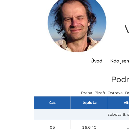
Úvod
Kdo jse
Podr
Praha
Plzeň
Ostrava
B
čas
teplota
ví
sobota 8. s
05
16.6 °C