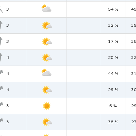
3
54 %
4
3
32 %
3
3
17 %
3
4
20 %
3
4
44 %
3
4
29 %
3
3
6 %
2
3
38 %
2