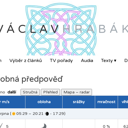
VÁCLAV
HRABÁ
m
Výběr z článků
TV pořady
Audia
Texty ▾
Da
obná předpověď
rno
další
Stručná
Přehled
Mapa – radar
tr m/s
obloha
srážky
mračnost
vlh
rpna (
05:29 – 20:21
- 17:29)
5
0 %
6