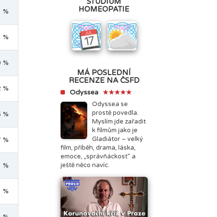
STUDIUM
HOMEOPATIE
3 %
1 %
0 %
MÁ POSLEDNÍ
RECENZE NA ČSFD
2 %
Odyssea
★★★★★
Odyssea se
prostě povedla.
5 %
Myslím jde zařadit
k filmům jako je
Gladiátor – velký
7 %
film, příběh, drama, láska,
emoce, „správňáckost“ a
1 %
ještě něco navíc.
3 %
4 %