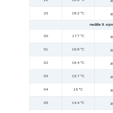
23
18.2 °C
neděle 9. srpn
00
17.7 °C
01
16.9 °C
02
16.4 °C
03
15.7 °C
04
15 °C
05
14.4 °C