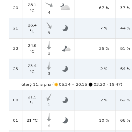
28.1
20
67 %
37 %
°C
4
26.4
21
7 %
44 %
°C
3
24.6
22
25 %
51 %
°C
2
23.4
23
2 %
54 %
°C
3
úterý 11. srpna (
05:34 – 20:15
03:20 - 19:47)
21.9
00
2 %
62 %
°C
1
01
21 °C
10 %
66 %
2