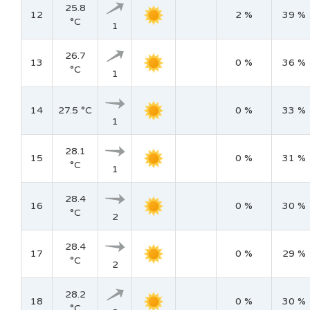
25.8
12
2 %
39 %
°C
1
26.7
13
0 %
36 %
°C
1
14
27.5 °C
0 %
33 %
1
28.1
15
0 %
31 %
°C
1
28.4
16
0 %
30 %
°C
2
28.4
17
0 %
29 %
°C
2
28.2
18
0 %
30 %
°C