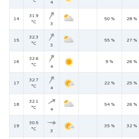
°C
4
31.9
14
50 %
28 %
°C
3
32.3
15
55 %
27 %
°C
3
32.6
16
9 %
26 %
°C
4
32.7
17
22 %
25 %
°C
4
32.1
18
54 %
26 %
°C
4
30.5
19
35 %
32 %
°C
3