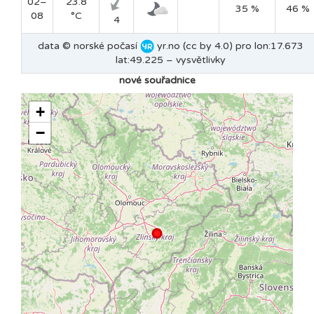
02–
23.8
35 %
46 %
08
°C
4
data © norské počasí
yr.no (cc by 4.0) pro lon:17.673
lat:49.225 –
vysvětlivky
nové souřadnice
+
−