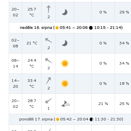
20–
25.7
0 %
29 %
02
°C
2
neděle 16. srpna (
05:41 – 20:06
10:15 - 21:14)
02–
21 °C
0 %
34 %
08
2
08–
24.4
0 %
34 %
14
°C
2
14–
33.4
0 %
18 %
20
°C
2
20–
28.7
21 %
25 %
02
°C
1
pondělí 17. srpna (
05:42 – 20:04
11:30 - 21:30)