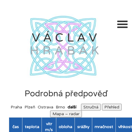
VÁCLAV
HRABÁK
Podrobná předpověď
Praha
Plzeň
Ostrava
Brno
další
Stručná
Přehled
Mapa – radar
vítr
čas
teplota
obloha
srážky
mračnost
vlhkost
m/s