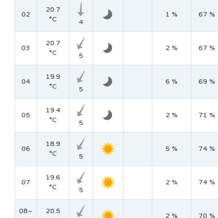
20.7
02
1 %
67 %
°C
4
20.7
03
2 %
67 %
°C
5
19.9
04
6 %
69 %
°C
5
19.4
05
2 %
71 %
°C
5
18.9
06
5 %
74 %
°C
5
19.6
07
2 %
74 %
°C
5
08–
20.5
2 %
70 %