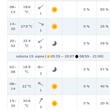
08–
18.6
0 %
50 %
14
°C
1
14–
27.9 °C
0 %
25 %
20
1
20–
23.4
0 %
39 %
02
°C
3
sobota 15. srpna (
05:39 – 20:07
08:59 - 21:00)
02–
16.9
0 %
57 %
08
°C
2
08–
22 °C
0 %
40 %
14
1
14–
30.6
0 %
20 %
20
°C
3