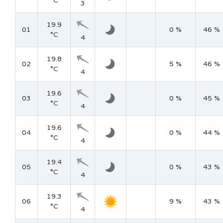
°C
3
19.9
01
0 %
46 %
°C
4
19.8
02
5 %
46 %
°C
4
19.6
03
0 %
45 %
°C
4
19.6
04
0 %
44 %
°C
4
19.4
05
0 %
43 %
°C
4
19.3
06
9 %
43 %
°C
4