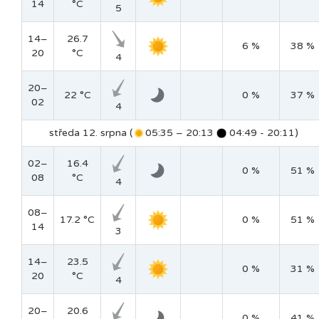
14
°C
5
14–
26.7
6 %
38 %
20
°C
4
20–
22 °C
0 %
37 %
02
4
středa 12. srpna (
05:35 – 20:13
04:49 - 20:11)
02–
16.4
0 %
51 %
08
°C
4
08–
17.2 °C
0 %
51 %
14
3
14–
23.5
0 %
31 %
20
°C
4
20–
20.6
0 %
41 %