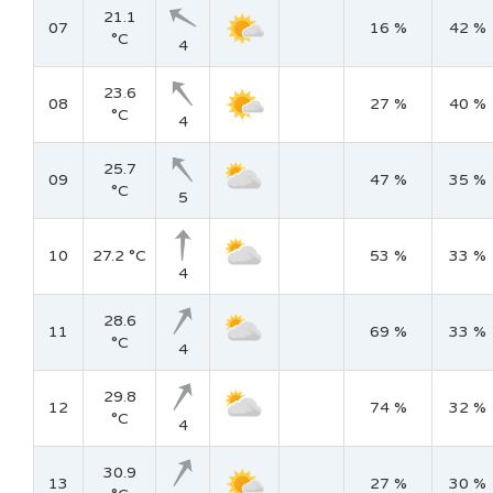
21.1
07
16 %
42 %
°C
4
23.6
08
27 %
40 %
°C
4
25.7
09
47 %
35 %
°C
5
10
27.2 °C
53 %
33 %
4
28.6
11
69 %
33 %
°C
4
29.8
12
74 %
32 %
°C
4
30.9
13
27 %
30 %