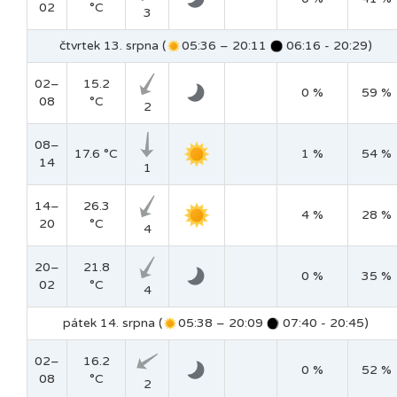
02
°C
3
čtvrtek 13. srpna (
05:36 – 20:11
06:16 - 20:29)
02–
15.2
0 %
59 %
08
°C
2
08–
17.6 °C
1 %
54 %
14
1
14–
26.3
4 %
28 %
20
°C
4
20–
21.8
0 %
35 %
02
°C
4
pátek 14. srpna (
05:38 – 20:09
07:40 - 20:45)
02–
16.2
0 %
52 %
08
°C
2