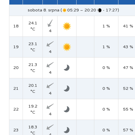
sobota 8. srpna (
05:29 – 20:20
- 17:27)
24.1
18
1 %
41 %
°C
4
23.1
19
1 %
43 %
°C
4
21.3
20
0 %
47 %
°C
4
20.1
21
0 %
52 %
°C
4
19.2
22
0 %
55 %
°C
4
18.3
23
0 %
57 %
°C
4