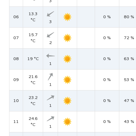
3
13.3
06
0 %
80 %
°C
3
15.7
07
0 %
72 %
°C
2
08
19 °C
0 %
63 %
1
21.6
09
0 %
53 %
°C
1
23.2
10
0 %
47 %
°C
1
24.6
11
0 %
43 %
°C
1