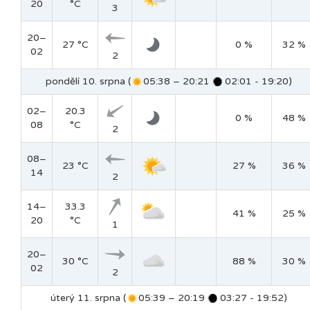
20
°C
3
20–
27 °C
0 %
32 %
02
2
pondělí 10. srpna (
05:38 – 20:21
02:01 - 19:20)
02–
20.3
0 %
48 %
08
°C
2
08–
23 °C
27 %
36 %
14
2
14–
33.3
41 %
25 %
20
°C
1
20–
30 °C
88 %
30 %
02
2
úterý 11. srpna (
05:39 – 20:19
03:27 - 19:52)