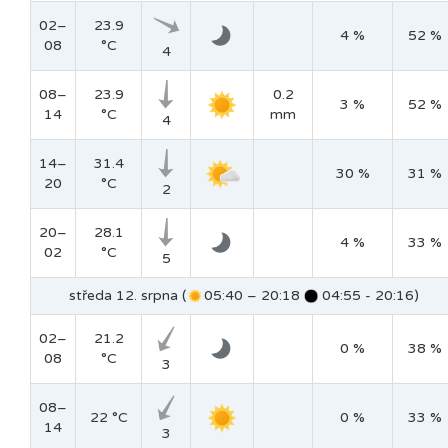
02–
23.9
4 %
52 %
08
°C
4
08–
23.9
0.2
3 %
52 %
14
°C
mm
4
14–
31.4
30 %
31 %
20
°C
2
20–
28.1
4 %
33 %
02
°C
5
středa 12. srpna (
05:40 – 20:18
04:55 - 20:16)
02–
21.2
0 %
38 %
08
°C
3
08–
22 °C
0 %
33 %
14
3