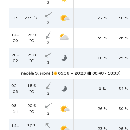
3
13
27.9 °C
27 %
30 %
2
14–
28.9
39 %
26 %
20
°C
2
20–
25.8
10 %
29 %
02
°C
3
neděle 9. srpna (
05:36 – 20:23
00:48 - 18:33)
02–
18.6
0 %
54 %
08
°C
2
08–
20.6
26 %
50 %
14
°C
2
14–
30.3
23 %
25 %