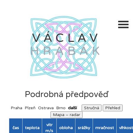
VÁCLAV
HRABÁK
Podrobná předpověď
Praha
Plzeň
Ostrava
Brno
další
Stručná
Přehled
Mapa – radar
vítr
čas
teplota
obloha
srážky
mračnost
vlhkost
m/s