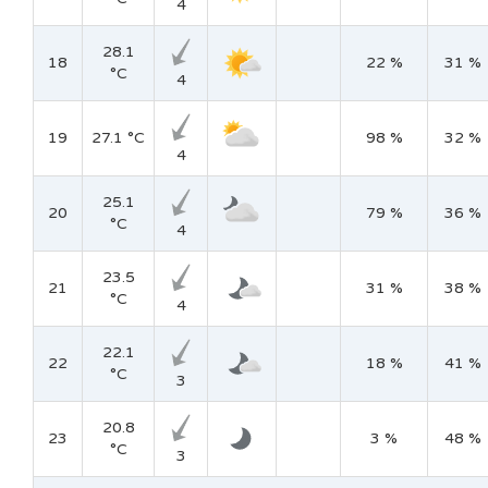
4
28.1
18
22 %
31 %
°C
4
19
27.1 °C
98 %
32 %
4
25.1
20
79 %
36 %
°C
4
23.5
21
31 %
38 %
°C
4
22.1
22
18 %
41 %
°C
3
20.8
23
3 %
48 %
°C
3