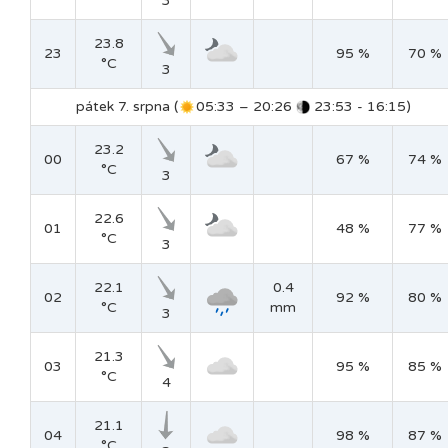
3
23.8
23
95 %
70 %
°C
3
pátek 7. srpna (
05:33 – 20:26
23:53 - 16:15)
23.2
00
67 %
74 %
°C
3
22.6
01
48 %
77 %
°C
3
22.1
0.4
02
92 %
80 %
°C
mm
3
21.3
03
95 %
85 %
°C
4
21.1
04
98 %
87 %
°C