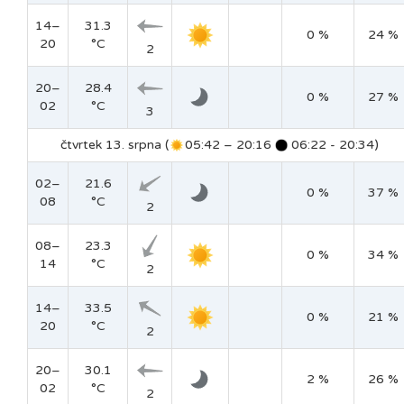
14–
31.3
0 %
24 %
20
°C
2
20–
28.4
0 %
27 %
02
°C
3
čtvrtek 13. srpna (
05:42 – 20:16
06:22 - 20:34)
02–
21.6
0 %
37 %
08
°C
2
08–
23.3
0 %
34 %
14
°C
2
14–
33.5
0 %
21 %
20
°C
2
20–
30.1
2 %
26 %
02
°C
2