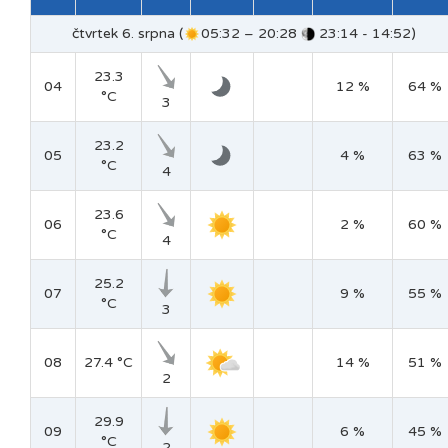
čtvrtek 6. srpna (
05:32 – 20:28
23:14 - 14:52)
23.3
04
12 %
64 %
°C
3
23.2
05
4 %
63 %
°C
4
23.6
06
2 %
60 %
°C
4
25.2
07
9 %
55 %
°C
3
08
27.4 °C
14 %
51 %
2
29.9
09
6 %
45 %
°C
2