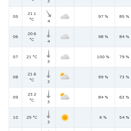
3
21.1
05
97 %
85 %
°C
4
20.6
06
98 %
84 %
°C
4
07
21 °C
100 %
79 %
3
21.6
08
99 %
73 %
°C
3
23.2
09
84 %
63 %
°C
3
10
25 °C
6 %
54 %
3