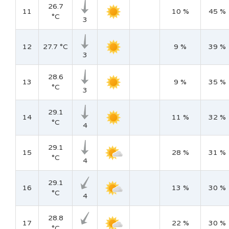
26.7
11
10 %
45 %
°C
3
12
27.7 °C
9 %
39 %
3
28.6
13
9 %
35 %
°C
3
29.1
14
11 %
32 %
°C
4
29.1
15
28 %
31 %
°C
4
29.1
16
13 %
30 %
°C
4
28.8
17
22 %
30 %
°C