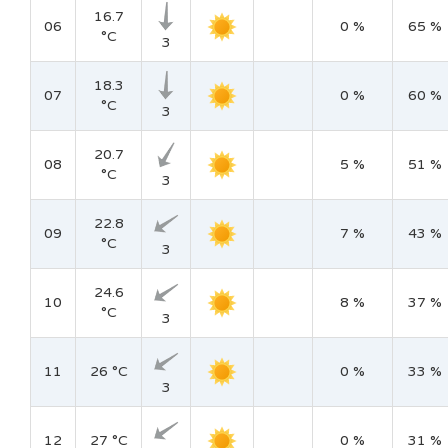
16.7
06
0 %
65 %
°C
3
18.3
07
0 %
60 %
°C
3
20.7
08
5 %
51 %
°C
3
22.8
09
7 %
43 %
°C
3
24.6
10
8 %
37 %
°C
3
11
26 °C
0 %
33 %
3
12
27 °C
0 %
31 %