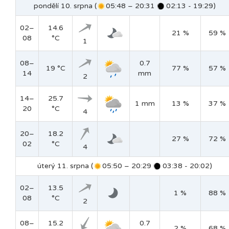
pondělí 10. srpna (
05:48 – 20:31
02:13 - 19:29)
02–
14.6
21 %
59 %
08
°C
1
08–
0.7
19 °C
77 %
57 %
14
mm
2
14–
25.7
1 mm
13 %
37 %
20
°C
4
20–
18.2
27 %
72 %
02
°C
4
úterý 11. srpna (
05:50 – 20:29
03:38 - 20:02)
02–
13.5
1 %
88 %
08
°C
2
08–
15.2
0.7
2 %
68 %