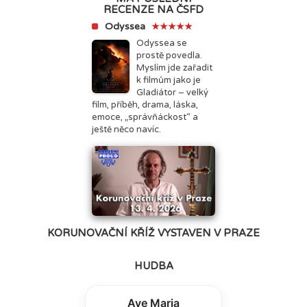
RECENZE NA ČSFD
Odyssea
★★★★★
Odyssea se
prostě povedla.
Myslím jde zařadit
k filmům jako je
Gladiátor – velký
film, příběh, drama, láska,
emoce, „správňáckost“ a
ještě něco navíc.
KORUNOVAČNÍ KŘÍŽ VYSTAVEN V PRAZE
HUDBA
Ave Maria