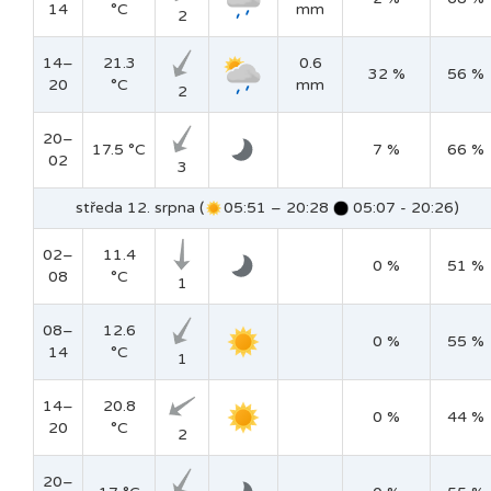
14
°C
mm
2
14–
21.3
0.6
32 %
56 %
20
°C
mm
2
20–
17.5 °C
7 %
66 %
02
3
středa 12. srpna (
05:51 – 20:28
05:07 - 20:26)
02–
11.4
0 %
51 %
08
°C
1
08–
12.6
0 %
55 %
14
°C
1
14–
20.8
0 %
44 %
20
°C
2
20–