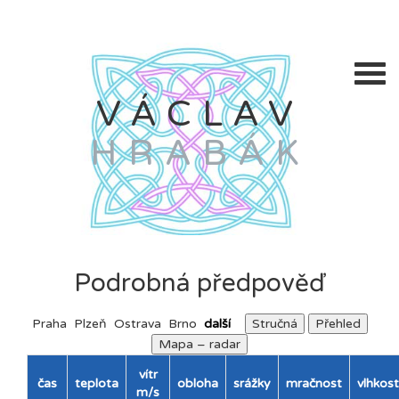
VÁCLAV
HRABÁK
Podrobná předpověď
Praha
Plzeň
Ostrava
Brno
další
Stručná
Přehled
Mapa – radar
vítr
čas
teplota
obloha
srážky
mračnost
vlhkost
m/s