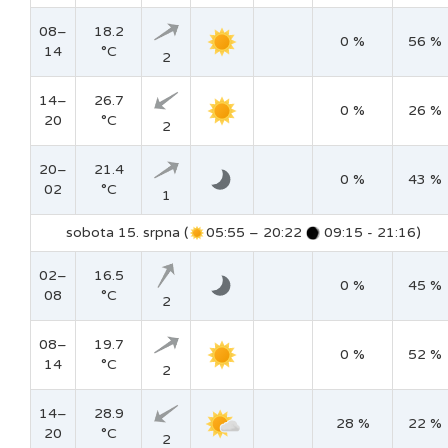
08–
18.2
0 %
56 %
14
°C
2
14–
26.7
0 %
26 %
20
°C
2
20–
21.4
0 %
43 %
02
°C
1
sobota 15. srpna (
05:55 – 20:22
09:15 - 21:16)
02–
16.5
0 %
45 %
08
°C
2
08–
19.7
0 %
52 %
14
°C
2
14–
28.9
28 %
22 %
20
°C
2