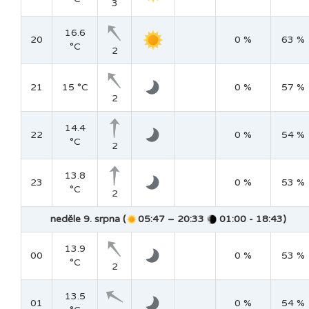
3
16.6
20
0 %
63 %
°C
2
21
15 °C
0 %
57 %
2
14.4
22
0 %
54 %
°C
2
13.8
23
0 %
53 %
°C
2
neděle 9. srpna (
05:47 – 20:33
01:00 - 18:43)
13.9
00
0 %
53 %
°C
2
13.5
01
0 %
54 %