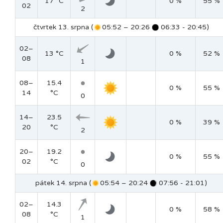
17 °C
0 %
55 %
02
2
čtvrtek 13. srpna (
05:52 – 20:26
06:33 - 20:45)
02–
13 °C
0 %
52 %
08
1
08–
15.4
0 %
55 %
14
°C
0
14–
23.5
0 %
39 %
20
°C
2
20–
19.2
0 %
55 %
02
°C
0
pátek 14. srpna (
05:54 – 20:24
07:56 - 21:01)
02–
14.3
0 %
58 %
08
°C
1