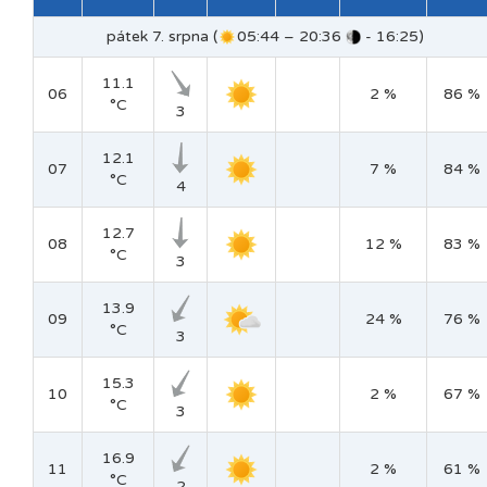
pátek 7. srpna (
05:44 – 20:36
- 16:25)
11.1
06
2 %
86 %
°C
3
12.1
07
7 %
84 %
°C
4
12.7
08
12 %
83 %
°C
3
13.9
09
24 %
76 %
°C
3
15.3
10
2 %
67 %
°C
3
16.9
11
2 %
61 %
°C
2