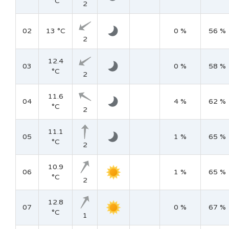
°C
2
02
13 °C
0 %
56 %
2
12.4
03
0 %
58 %
°C
2
11.6
04
4 %
62 %
°C
2
11.1
05
1 %
65 %
°C
2
10.9
06
1 %
65 %
°C
2
12.8
07
0 %
67 %
°C
1