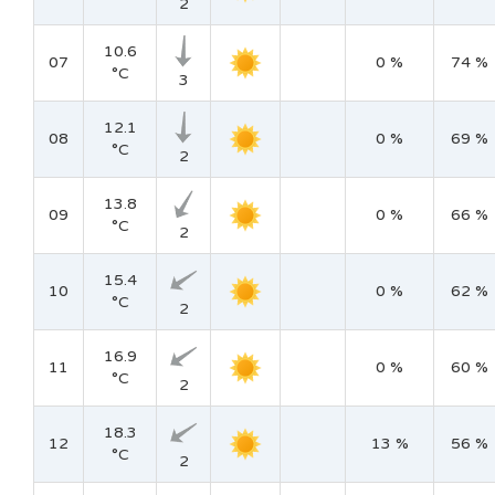
2
10.6
07
0 %
74 %
°C
3
12.1
08
0 %
69 %
°C
2
13.8
09
0 %
66 %
°C
2
15.4
10
0 %
62 %
°C
2
16.9
11
0 %
60 %
°C
2
18.3
12
13 %
56 %
°C
2