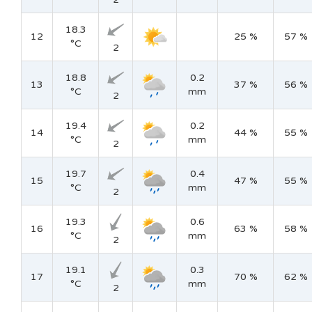
18.3
12
25 %
57 %
°C
2
18.8
0.2
13
37 %
56 %
°C
mm
2
19.4
0.2
14
44 %
55 %
°C
mm
2
19.7
0.4
15
47 %
55 %
°C
mm
2
19.3
0.6
16
63 %
58 %
°C
mm
2
19.1
0.3
17
70 %
62 %
°C
mm
2