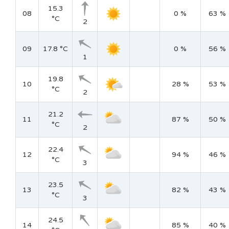
15.3
08
0 %
63 %
°C
2
09
17.8 °C
0 %
56 %
1
19.8
10
28 %
53 %
°C
2
21.2
11
87 %
50 %
°C
2
22.4
12
94 %
46 %
°C
3
23.5
13
82 %
43 %
°C
3
24.5
14
85 %
40 %