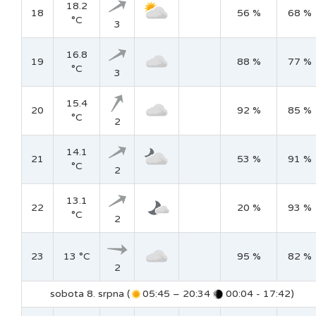
18.2
18
56 %
68 %
°C
3
16.8
19
88 %
77 %
°C
3
15.4
20
92 %
85 %
°C
2
14.1
21
53 %
91 %
°C
2
13.1
22
20 %
93 %
°C
2
23
13 °C
95 %
82 %
2
sobota 8. srpna (
05:45 – 20:34
00:04 - 17:42)