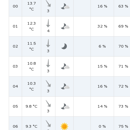
13.7
00
16 %
63 %
°C
3
12.3
01
32 %
69 %
°C
4
11.5
02
6 %
70 %
°C
3
10.8
03
15 %
71 %
°C
3
10.3
04
16 %
72 %
°C
3
05
9.8 °C
14 %
73 %
3
06
9.3 °C
0 %
75 %