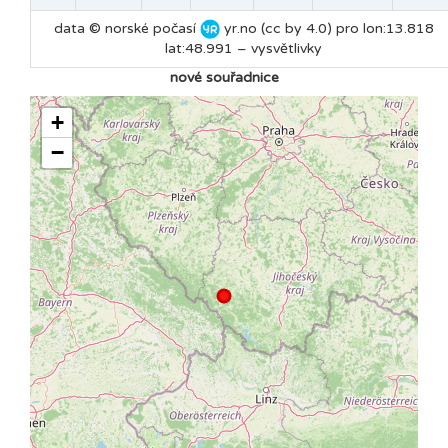
data © norské počasí
yr.no (cc by 4.0) pro lon:13.818
lat:48.991 –
vysvětlivky
nové souřadnice
+
−