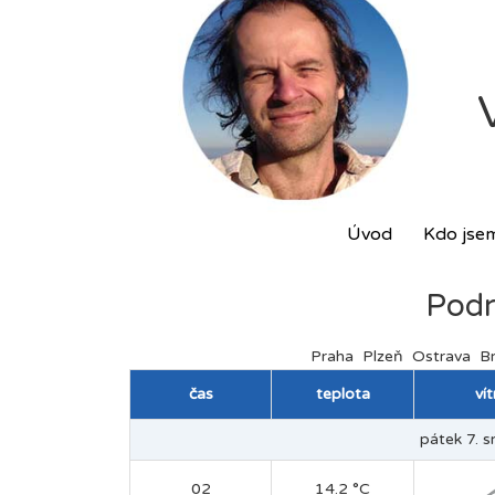
Úvod
Kdo jse
Podr
Praha
Plzeň
Ostrava
B
čas
teplota
ví
pátek 7. s
02
14.2 °C