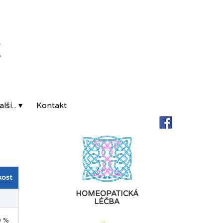
K
lší... ▾
Kontakt
kost
HOMEOPATICKÁ
LÉČBA
9 %