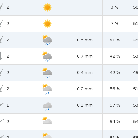
2
3 %
5
2
7 %
5
2
0.5 mm
41 %
4
2
0.7 mm
42 %
5
2
0.4 mm
42 %
4
2
0.2 mm
56 %
5
1
0.1 mm
97 %
5
2
94 %
5
2
81 %
5