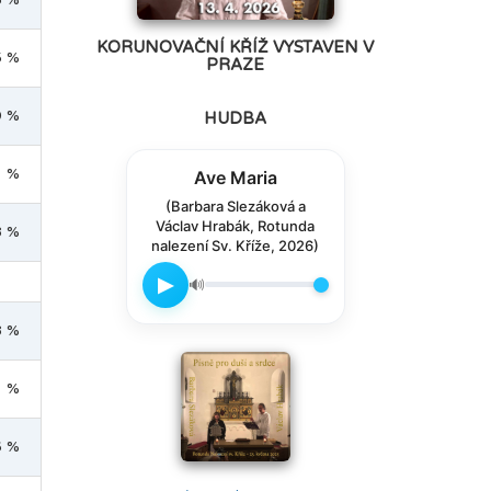
KORUNOVAČNÍ KŘÍŽ VYSTAVEN V
5 %
PRAZE
9 %
HUDBA
1 %
Ave Maria
(Barbara Slezáková a
Václav Hrabák, Rotunda
8 %
nalezení Sv. Kříže, 2026)
▶
🔊
8 %
1 %
6 %