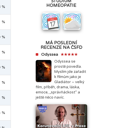
STUDIUM
HOMEOPATIE
8 %
1 %
9 %
MÁ POSLEDNÍ
RECENZE NA ČSFD
3 %
Odyssea
★★★★★
Odyssea se
prostě povedla.
9 %
Myslím jde zařadit
k filmům jako je
Gladiátor – velký
1 %
film, příběh, drama, láska,
emoce, „správňáckost“ a
3 %
ještě něco navíc.
4 %
8 %