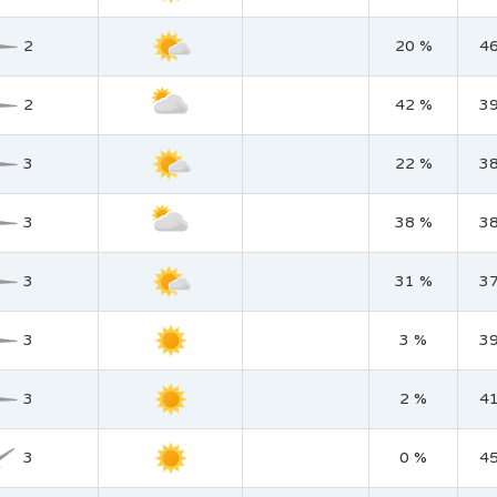
2
20 %
4
2
42 %
3
3
22 %
3
3
38 %
3
3
31 %
3
3
3 %
3
3
2 %
4
3
0 %
4