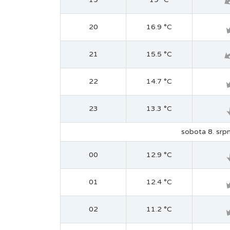
20
16.9 °C
21
15.5 °C
22
14.7 °C
23
13.3 °C
sobota 8. srpn
00
12.9 °C
01
12.4 °C
02
11.2 °C