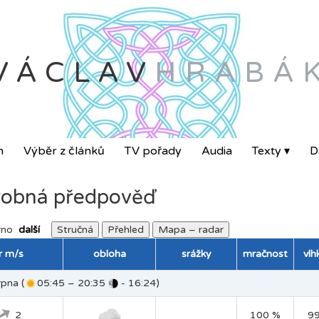
VÁCLAV
HRABÁ
m
Výběr z článků
TV pořady
Audia
Texty ▾
Da
obná předpověď
rno
další
Stručná
Přehled
Mapa – radar
tr m/s
obloha
srážky
mračnost
vlh
rpna (
05:45 – 20:35
- 16:24)
2
100 %
9