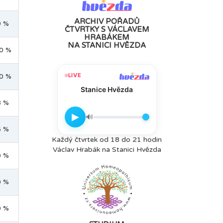
ARCHIV POŘADŮ
9 %
ČTVRTKY S VÁCLAVEM
HRABÁKEM
NA STANICI HVĚZDA
0 %
LIVE
0 %
Stanice Hvězda
8 %
▶
🔊
5 %
Každý čtvrtek od 18 do 21 hodin
Václav Hrabák na Stanici Hvězda
0 %
0 %
0 %