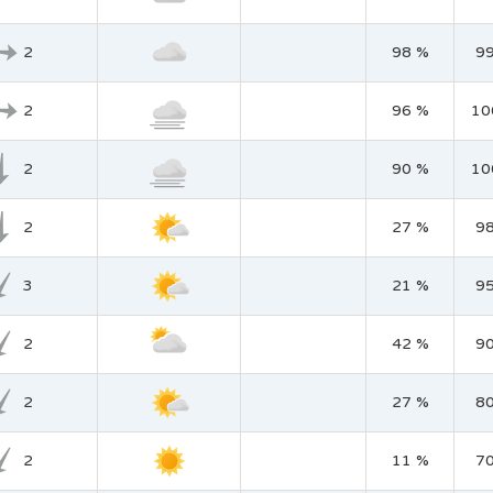
2
98 %
9
2
96 %
10
2
90 %
10
2
27 %
9
3
21 %
9
2
42 %
9
2
27 %
8
2
11 %
7