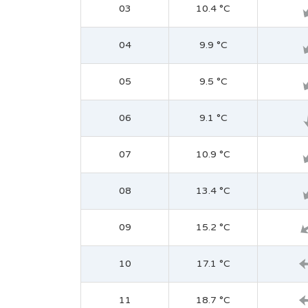
03
10.4 °C
04
9.9 °C
05
9.5 °C
06
9.1 °C
07
10.9 °C
08
13.4 °C
09
15.2 °C
10
17.1 °C
11
18.7 °C