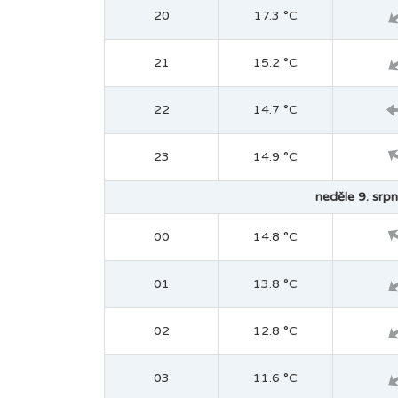
20
17.3 °C
21
15.2 °C
22
14.7 °C
23
14.9 °C
neděle 9. srpn
00
14.8 °C
01
13.8 °C
02
12.8 °C
03
11.6 °C