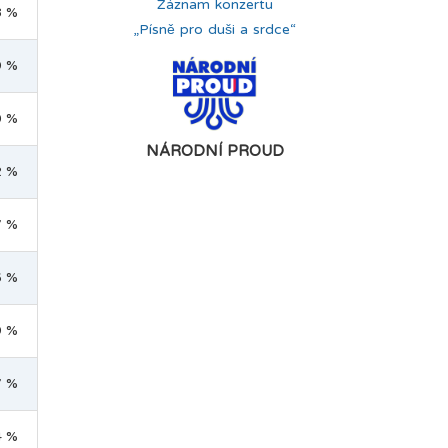
Záznam konzertu
8 %
„Písně pro duši a srdce“
9 %
0 %
NÁRODNÍ PROUD
2 %
7 %
6 %
9 %
7 %
4 %