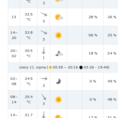
°C
2
33.5
13
28 %
26 %
°C
3
14–
33.8
56 %
25 %
20
°C
3
20–
30.5
18 %
34 %
02
°C
1
úterý 11. srpna (
05:38 – 20:16
03:26 - 19:49)
02–
24.5
0 %
49 %
08
°C
2
08–
25.4
0 %
48 %
14
°C
3
14–
31.7
17 %
31 %