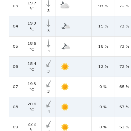
19.7
03
93 %
72 %
°C
3
19.3
04
15 %
73 %
°C
3
18.6
05
18 %
73 %
°C
3
18.4
06
12 %
72 %
°C
3
19.3
07
0 %
65 %
°C
3
20.6
08
0 %
57 %
°C
4
22.2
09
0 %
51 %
°C