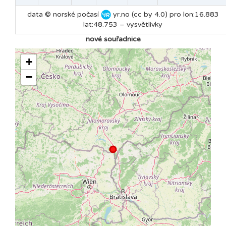
data © norské počasí
yr.no (cc by 4.0) pro lon:16.883
lat:48.753 –
vysvětlivky
nové souřadnice
+
−