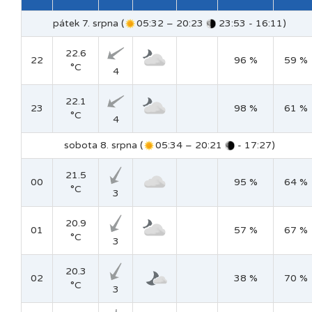
pátek 7. srpna (
05:32 – 20:23
23:53 - 16:11)
22.6
22
96 %
59 %
°C
4
22.1
23
98 %
61 %
°C
4
sobota 8. srpna (
05:34 – 20:21
- 17:27)
21.5
00
95 %
64 %
°C
3
20.9
01
57 %
67 %
°C
3
20.3
02
38 %
70 %
°C
3