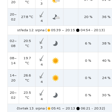
20
°C
3
20–
27.8 °C
20 %
36 %
02
4
středa 12. srpna (
05:39 – 20:15
04:54 - 20:13)
02–
20.5
6 %
38 %
08
°C
3
08–
19.7
0 %
40 %
14
°C
4
14–
26.6
0 %
24 %
20
°C
4
20–
23.5
0 %
30 %
02
°C
4
čtvrtek 13. srpna (
05:41 – 20:13
06:21 - 20:32)