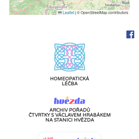
Leaflet
|
© OpenStreetMap contributors
HOMEOPATICKÁ
LÉČBA
ARCHIV POŘADŮ
ČTVRTKY S VÁCLAVEM HRABÁKEM
NA STANICI HVĚZDA
LIVE