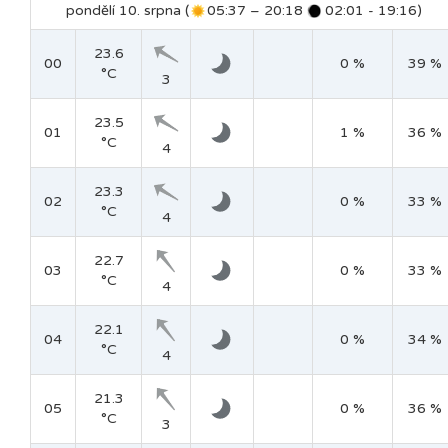
pondělí 10. srpna (
05:37 – 20:18
02:01 - 19:16)
23.6
00
0 %
39 %
°C
3
23.5
01
1 %
36 %
°C
4
23.3
02
0 %
33 %
°C
4
22.7
03
0 %
33 %
°C
4
22.1
04
0 %
34 %
°C
4
21.3
05
0 %
36 %
°C
3