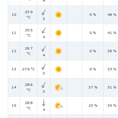
4
23.9
10
0 %
46 %
°C
3
25.5
11
0 %
41 %
°C
4
26.7
12
0 %
36 %
°C
4
13
27.6 °C
0 %
33 %
3
28.6
14
37 %
31 %
°C
3
28.8
15
23 %
30 %
°C
4