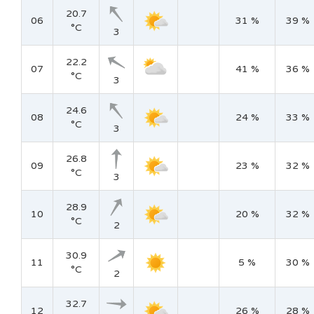
20.7
06
31 %
39 %
°C
3
22.2
07
41 %
36 %
°C
3
24.6
08
24 %
33 %
°C
3
26.8
09
23 %
32 %
°C
3
28.9
10
20 %
32 %
°C
2
30.9
11
5 %
30 %
°C
2
32.7
12
26 %
28 %