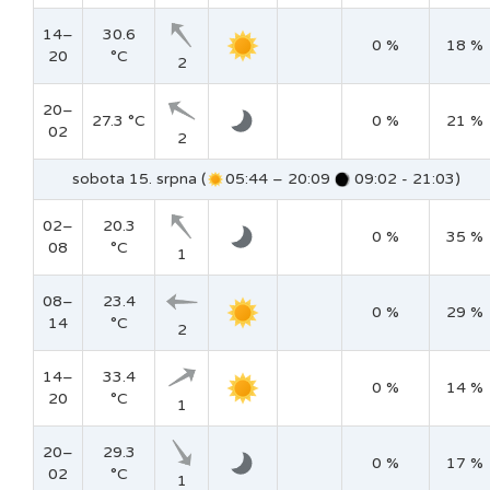
14–
30.6
0 %
18 %
20
°C
2
20–
27.3 °C
0 %
21 %
02
2
sobota 15. srpna (
05:44 – 20:09
09:02 - 21:03)
02–
20.3
0 %
35 %
08
°C
1
08–
23.4
0 %
29 %
14
°C
2
14–
33.4
0 %
14 %
20
°C
1
20–
29.3
0 %
17 %
02
°C
1