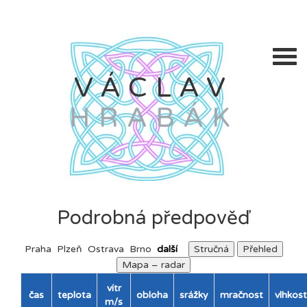
VÁCLAV
HRABÁK
Podrobná předpověď
Praha
Plzeň
Ostrava
Brno
další
Stručná
Přehled
Mapa – radar
vítr
čas
teplota
obloha
srážky
mračnost
vlhkost
m/s