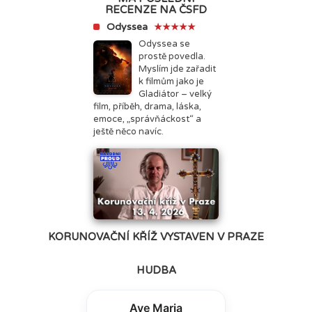
RECENZE NA ČSFD
Odyssea
★★★★★
Odyssea se
prostě povedla.
Myslím jde zařadit
k filmům jako je
Gladiátor – velký
film, příběh, drama, láska,
emoce, „správňáckost“ a
ještě něco navíc.
KORUNOVAČNÍ KŘÍŽ VYSTAVEN V PRAZE
HUDBA
Ave Maria