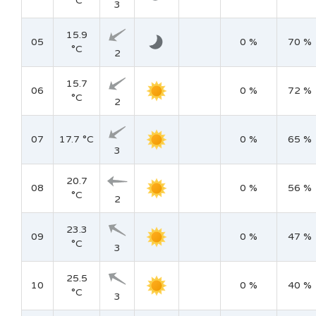
°C
3
15.9
05
0 %
70 %
°C
2
15.7
06
0 %
72 %
°C
2
07
17.7 °C
0 %
65 %
3
20.7
08
0 %
56 %
°C
2
23.3
09
0 %
47 %
°C
3
25.5
10
0 %
40 %
°C
3