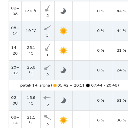
02–
17.6 °C
0 %
44 %
08
2
08–
19 °C
0 %
44 %
14
3
14–
28.1
0 %
21 %
20
°C
1
20–
25.8
0 %
24 %
02
°C
2
pátek 14. srpna (
05:42 – 20:11
07:44 - 20:48)
02–
18.6
0 %
51 %
08
°C
2
08–
21.1
6 %
36 %
14
°C
2