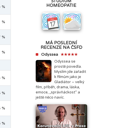
STUDIUM
HOMEOPATIE
4 %
1 %
7 %
MÁ POSLEDNÍ
RECENZE NA ČSFD
1 %
Odyssea
★★★★★
Odyssea se
prostě povedla.
Myslím jde zařadit
k filmům jako je
4 %
Gladiátor – velký
film, příběh, drama, láska,
emoce, „správňáckost“ a
5 %
ještě něco navíc.
5 %
5 %