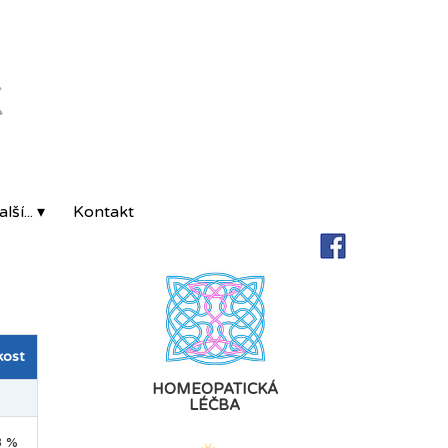
K
lší... ▾
Kontakt
kost
HOMEOPATICKÁ
LÉČBA
8 %