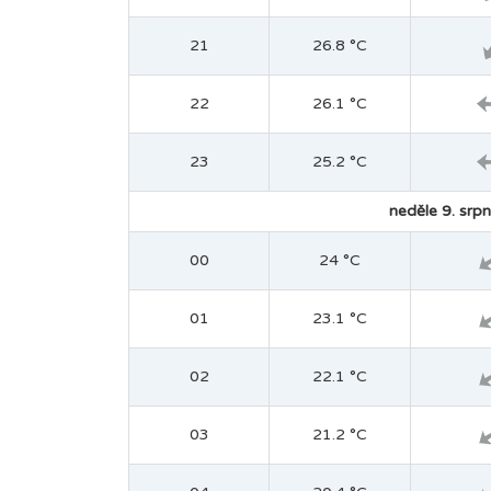
21
26.8 °C
22
26.1 °C
23
25.2 °C
neděle 9. srpn
00
24 °C
01
23.1 °C
02
22.1 °C
03
21.2 °C