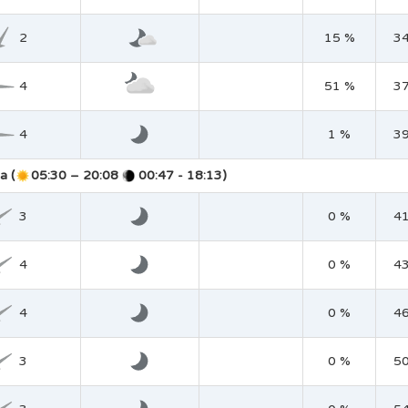
2
15 %
3
4
51 %
3
4
1 %
3
a (
05:30 – 20:08
00:47 - 18:13)
3
0 %
4
4
0 %
4
4
0 %
4
3
0 %
5