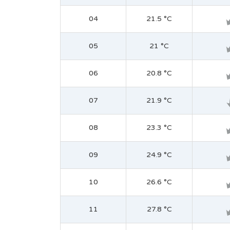
04
21.5 °C
05
21 °C
06
20.8 °C
07
21.9 °C
08
23.3 °C
09
24.9 °C
10
26.6 °C
11
27.8 °C