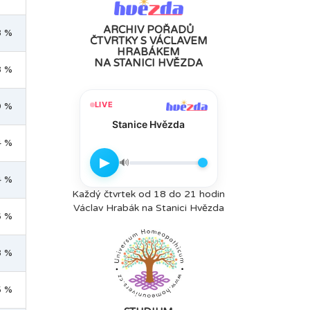
ARCHIV POŘADŮ
8 %
ČTVRTKY S VÁCLAVEM
HRABÁKEM
NA STANICI HVĚZDA
8 %
LIVE
9 %
Stanice Hvězda
4 %
▶
🔊
4 %
Každý čtvrtek od 18 do 21 hodin
Václav Hrabák na Stanici Hvězda
6 %
8 %
5 %