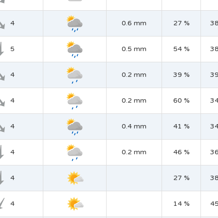
4
0.6 mm
27 %
3
5
0.5 mm
54 %
3
4
0.2 mm
39 %
3
4
0.2 mm
60 %
3
4
0.4 mm
41 %
3
4
0.2 mm
46 %
3
4
27 %
3
4
14 %
4