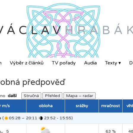
VÁCLAV
HRABÁ
m
Výběr z článků
TV pořady
Audia
Texty ▾
Da
obná předpověď
rno
další
Stručná
Přehled
Mapa – radar
tr m/s
obloha
srážky
mračnost
vlh
 (
05:28 – 20:11
23:52 - 15:55)
5
63 %
4