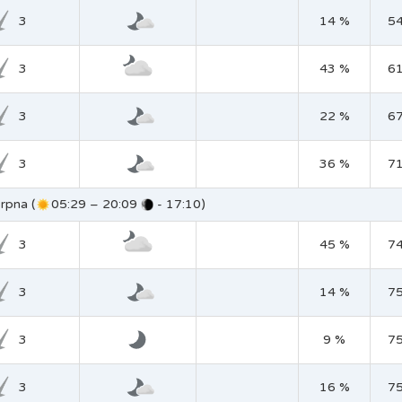
3
14 %
5
3
43 %
6
3
22 %
6
3
36 %
7
rpna (
05:29 – 20:09
- 17:10)
3
45 %
7
3
14 %
7
3
9 %
7
3
16 %
7