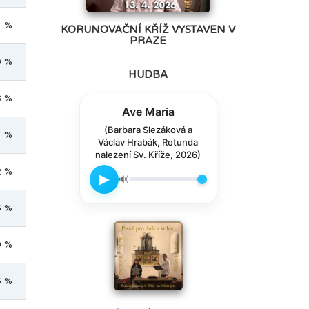
3 %
KORUNOVAČNÍ KŘÍŽ VYSTAVEN V
PRAZE
0 %
HUDBA
8 %
Ave Maria
(Barbara Slezáková a
1 %
Václav Hrabák, Rotunda
nalezení Sv. Kříže, 2026)
2 %
▶
🔊
5 %
9 %
6 %