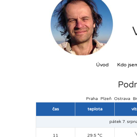
Úvod
Kdo jse
Podr
Praha
Plzeň
Ostrava
B
čas
teplota
ví
pátek 7. srpna
11
29.5 °C