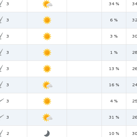
3
34 %
3
3
6 %
3
3
3 %
3
3
1 %
2
3
13 %
2
3
16 %
2
3
4 %
2
3
31 %
2
2
10 %
3