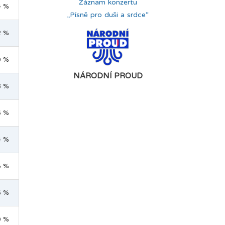
Záznam konzertu
4 %
„Písně pro duši a srdce“
2 %
0 %
NÁRODNÍ PROUD
8 %
6 %
4 %
5 %
6 %
0 %