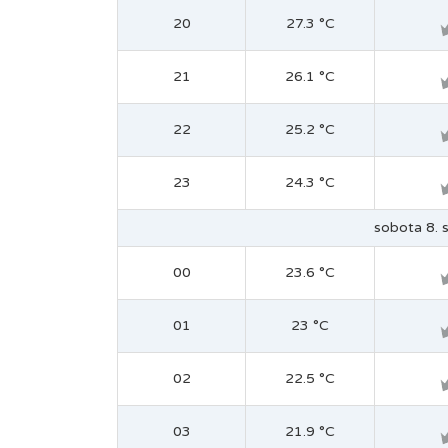
20
27.3 °C
21
26.1 °C
22
25.2 °C
23
24.3 °C
sobota 8. s
00
23.6 °C
01
23 °C
02
22.5 °C
03
21.9 °C