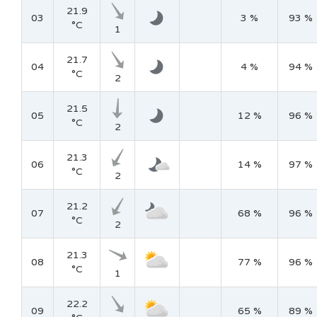
21.9
03
3 %
93 %
°C
1
21.7
04
4 %
94 %
°C
2
21.5
05
12 %
96 %
°C
2
21.3
06
14 %
97 %
°C
2
21.2
07
68 %
96 %
°C
2
21.3
08
77 %
96 %
°C
1
22.2
09
65 %
89 %