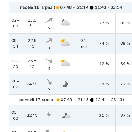
neděle 16. srpna (
07:48 – 21:14
11:43 - 23:14)
02–
23.8
77 %
88 %
08
°C
3
08–
22.6
0.1
74 %
89 %
14
°C
mm
3
14–
26.8
42 %
64 %
20
°C
3
20–
24 °C
10 %
77 %
02
3
pondělí 17. srpna (
07:49 – 21:13
12:44 - 23:43)
02–
22 °C
31 %
87 %
08
1