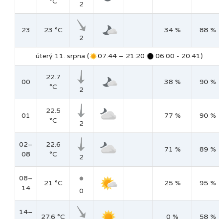
°C
2
23
23 °C
34 %
88 %
2
úterý 11. srpna (
07:44 – 21:20
06:00 - 20:41)
22.7
00
38 %
90 %
°C
2
22.5
01
77 %
90 %
°C
2
02–
22.6
71 %
89 %
08
°C
2
08–
21 °C
25 %
95 %
14
0
14–
27.6 °C
0 %
58 %