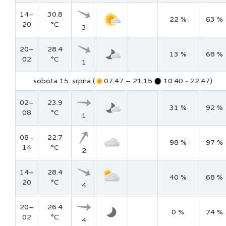
14–
30.8
22 %
63 %
20
°C
3
20–
28.4
13 %
68 %
02
°C
1
sobota 15. srpna (
07:47 – 21:15
10:40 - 22:47)
02–
23.9
31 %
92 %
08
°C
1
08–
22.7
98 %
97 %
14
°C
2
14–
28.4
40 %
68 %
20
°C
4
20–
26.4
0 %
74 %
02
°C
4