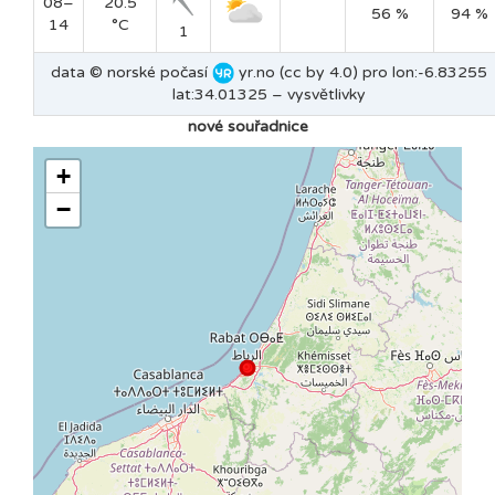
08–
20.5
56 %
94 %
14
°C
1
data © norské počasí
yr.no (cc by 4.0) pro lon:-6.83255
lat:34.01325 –
vysvětlivky
nové souřadnice
+
−