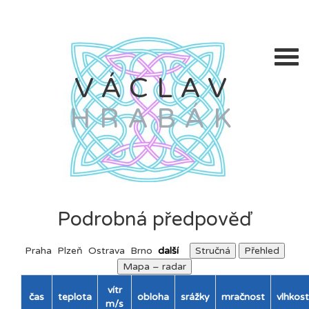
VÁCLAV
HRABÁK
Podrobná předpověď
Praha
Plzeň
Ostrava
Brno
další
Stručná
Přehled
Mapa – radar
vítr
čas
teplota
obloha
srážky
mračnost
vlhkost
m/s