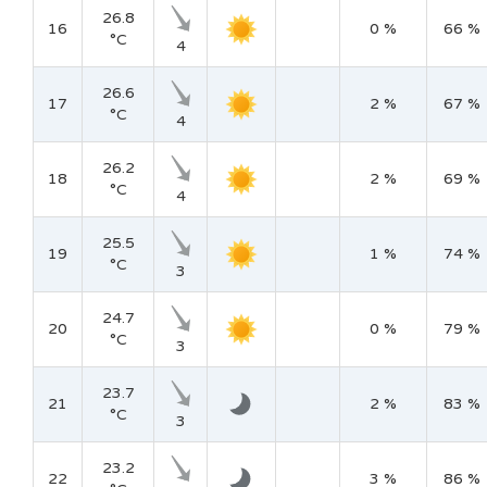
26.8
16
0 %
66 %
°C
4
26.6
17
2 %
67 %
°C
4
26.2
18
2 %
69 %
°C
4
25.5
19
1 %
74 %
°C
3
24.7
20
0 %
79 %
°C
3
23.7
21
2 %
83 %
°C
3
23.2
22
3 %
86 %