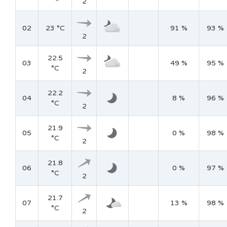
2
02
23 °C
91 %
93 %
2
22.5
03
49 %
95 %
°C
2
22.2
04
8 %
96 %
°C
2
21.9
05
0 %
98 %
°C
2
21.8
06
0 %
97 %
°C
2
21.7
07
13 %
98 %
°C
2