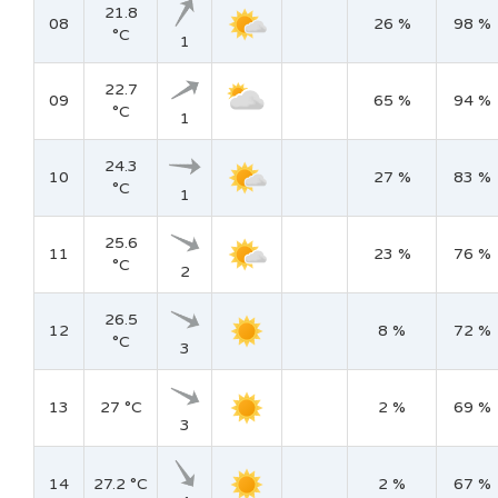
21.8
08
26 %
98 %
°C
1
22.7
09
65 %
94 %
°C
1
24.3
10
27 %
83 %
°C
1
25.6
11
23 %
76 %
°C
2
26.5
12
8 %
72 %
°C
3
13
27 °C
2 %
69 %
3
14
27.2 °C
2 %
67 %