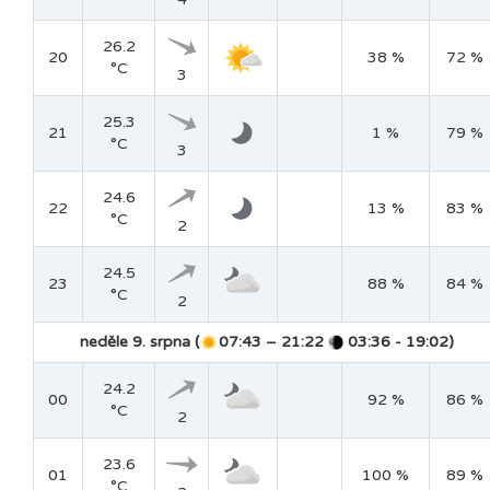
26.2
20
38 %
72 %
°C
3
25.3
21
1 %
79 %
°C
3
24.6
22
13 %
83 %
°C
2
24.5
23
88 %
84 %
°C
2
neděle 9. srpna (
07:43 – 21:22
03:36 - 19:02)
24.2
00
92 %
86 %
°C
2
23.6
01
100 %
89 %
°C