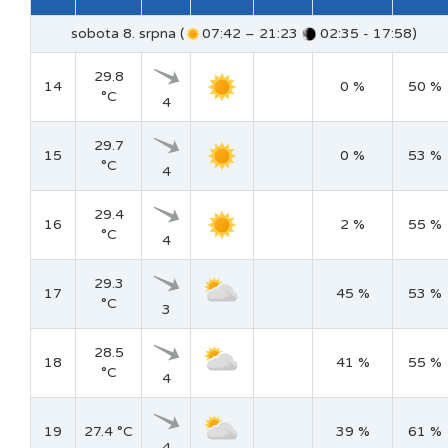
sobota 8. srpna (
07:42 – 21:23
02:35 - 17:58)
29.8
14
0 %
50 %
°C
4
29.7
15
0 %
53 %
°C
4
29.4
16
2 %
55 %
°C
4
29.3
17
45 %
53 %
°C
3
28.5
18
41 %
55 %
°C
4
19
27.4 °C
39 %
61 %
4