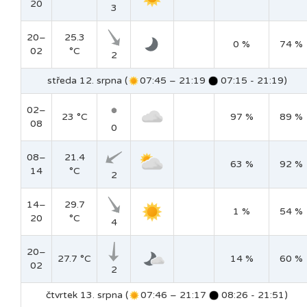
20
3
20–
25.3
0 %
74 %
02
°C
2
středa 12. srpna (
07:45 – 21:19
07:15 - 21:19)
02–
23 °C
97 %
89 %
08
0
08–
21.4
63 %
92 %
14
°C
2
14–
29.7
1 %
54 %
20
°C
4
20–
27.7 °C
14 %
60 %
02
2
čtvrtek 13. srpna (
07:46 – 21:17
08:26 - 21:51)