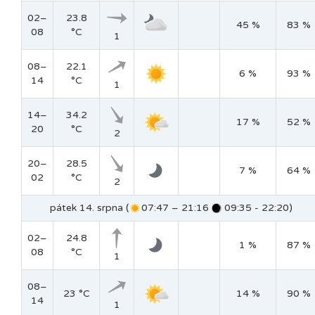
02–
23.8
45 %
83 %
08
°C
1
08–
22.1
6 %
93 %
14
°C
1
14–
34.2
17 %
52 %
20
°C
2
20–
28.5
7 %
64 %
02
°C
2
pátek 14. srpna (
07:47 – 21:16
09:35 - 22:20)
02–
24.8
1 %
87 %
08
°C
1
08–
23 °C
14 %
90 %
14
1