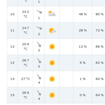
°C
1
23.3
10
48 %
80 %
°C
1
24.7
11
28 %
72 %
°C
2
25.9
12
12 %
66 %
°C
2
26.7
13
5 %
63 %
°C
3
14
27 °C
1 %
60 %
4
26.9
15
0 %
64 %
°C
4