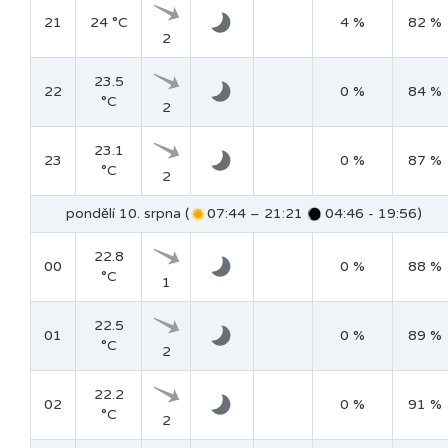
21
24 °C
4 %
82 %
2
23.5
22
0 %
84 %
°C
2
23.1
23
0 %
87 %
°C
2
pondělí 10. srpna (
07:44 – 21:21
04:46 - 19:56)
22.8
00
0 %
88 %
°C
1
22.5
01
0 %
89 %
°C
2
22.2
02
0 %
91 %
°C
2