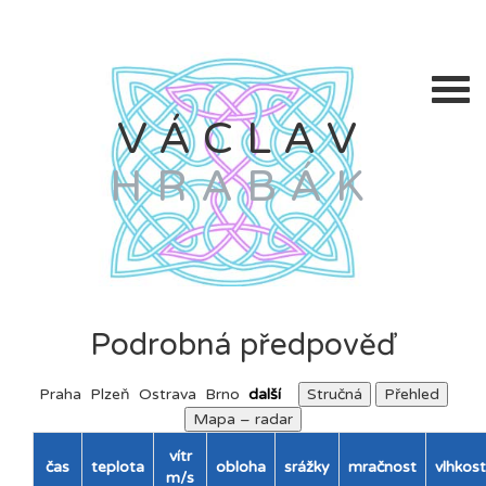
VÁCLAV
HRABÁK
Podrobná předpověď
Praha
Plzeň
Ostrava
Brno
další
Stručná
Přehled
Mapa – radar
vítr
čas
teplota
obloha
srážky
mračnost
vlhkost
m/s