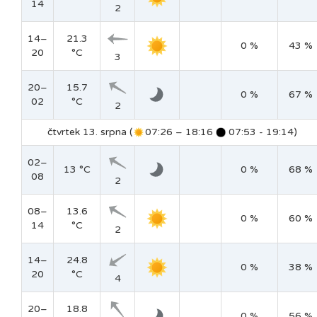
14
2
14–
21.3
0 %
43 %
20
°C
3
20–
15.7
0 %
67 %
02
°C
2
čtvrtek 13. srpna (
07:26 – 18:16
07:53 - 19:14)
02–
13 °C
0 %
68 %
08
2
08–
13.6
0 %
60 %
14
°C
2
14–
24.8
0 %
38 %
20
°C
4
20–
18.8
0 %
56 %