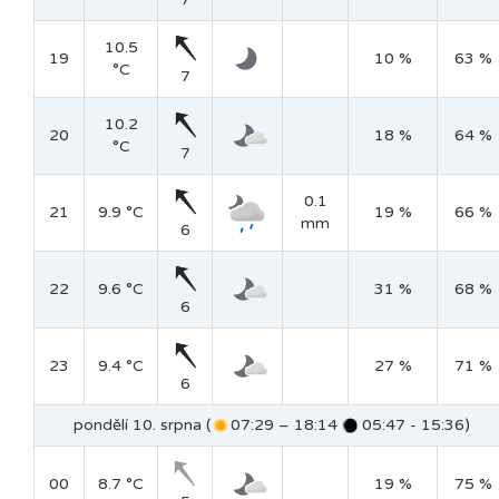
10.5
19
10 %
63 %
°C
7
10.2
20
18 %
64 %
°C
7
0.1
21
9.9 °C
19 %
66 %
mm
6
22
9.6 °C
31 %
68 %
6
23
9.4 °C
27 %
71 %
6
pondělí 10. srpna (
07:29 – 18:14
05:47 - 15:36)
00
8.7 °C
19 %
75 %