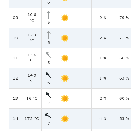
6
10.6
09
2 %
79 %
°C
5
12.3
10
2 %
72 %
°C
5
13.6
11
1 %
66 %
°C
5
14.9
12
1 %
63 %
°C
6
13
16 °C
2 %
60 %
7
14
17.3 °C
4 %
53 %
7