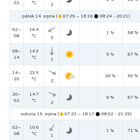
02
°C
2
pátek 14. srpna (
07:25 – 18:16
08:24 - 20:21)
02–
16.4
1 %
58 %
08
°C
3
08–
14.3
5 %
67 %
14
°C
1
14–
23.5
20 %
50 %
20
°C
2
20–
14.7
0 %
67 %
02
°C
2
sobota 15. srpna (
07:23 – 18:17
08:52 - 21:25)
02–
10.6
1 %
71 %
08
°C
1