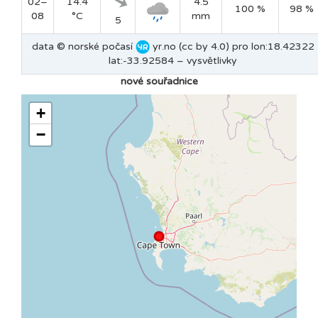
02–
14.4
4.5
100 %
98 %
08
°C
mm
5
data © norské počasí
yr.no (cc by 4.0) pro lon:18.42322
lat:-33.92584 –
vysvětlivky
nové souřadnice
+
−