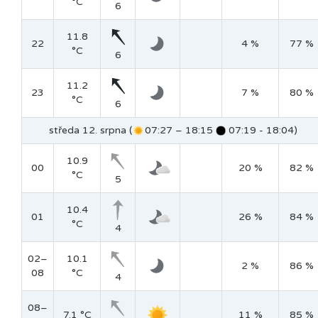
°C
6
11.8
22
4 %
77 %
°C
6
11.2
23
7 %
80 %
°C
6
středa 12. srpna (
07:27 – 18:15
07:19 - 18:04)
10.9
00
20 %
82 %
°C
5
10.4
01
26 %
84 %
°C
4
02–
10.1
2 %
86 %
08
°C
4
08–
7.1 °C
11 %
85 %