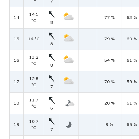
7
14.1
14
77 %
63 %
°C
8
15
14 °C
79 %
60 %
8
13.2
16
54 %
61 %
°C
8
12.8
17
70 %
59 %
°C
7
11.7
18
20 %
61 %
°C
6
10.7
19
9 %
65 %
°C
7