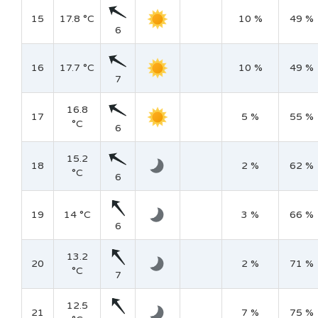
15
17.8 °C
10 %
49 %
6
16
17.7 °C
10 %
49 %
7
16.8
17
5 %
55 %
°C
6
15.2
18
2 %
62 %
°C
6
19
14 °C
3 %
66 %
6
13.2
20
2 %
71 %
°C
7
12.5
21
7 %
75 %