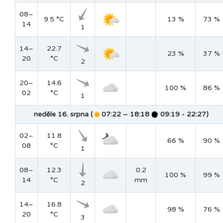
08–
9.5 °C
13 %
73 %
14
1
14–
22.7
23 %
37 %
20
°C
2
20–
14.6
100 %
86 %
02
°C
1
neděle 16. srpna (
07:22 – 18:18
09:19 - 22:27)
02–
11.8
66 %
90 %
08
°C
1
08–
12.3
0.2
100 %
99 %
14
°C
mm
2
14–
16.8
98 %
76 %
20
°C
3