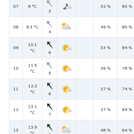
07
8 °C
32 %
83 %
3
08
8.3 °C
49 %
85 %
4
10.1
09
33 %
84 %
°C
6
11.5
10
36 %
78 %
°C
5
12.2
11
37 %
74 %
°C
6
13.1
12
27 %
69 %
°C
7
13.9
13
48 %
64 %
°C