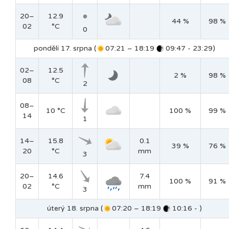
20–
12.9
44 %
98 %
02
°C
0
pondělí 17. srpna (
07:21 – 18:19
09:47 - 23:29)
02–
12.5
2 %
98 %
08
°C
2
08–
10 °C
100 %
99 %
14
1
14–
15.8
0.1
39 %
76 %
20
°C
mm
3
20–
14.6
7.4
100 %
91 %
02
°C
mm
3
úterý 18. srpna (
07:20 – 18:19
10:16 - )