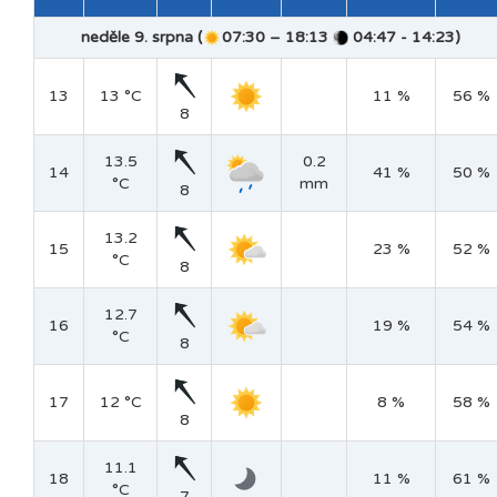
neděle 9. srpna (
07:30 – 18:13
04:47 - 14:23)
13
13 °C
11 %
56 %
8
13.5
0.2
14
41 %
50 %
°C
mm
8
13.2
15
23 %
52 %
°C
8
12.7
16
19 %
54 %
°C
8
17
12 °C
8 %
58 %
8
11.1
18
11 %
61 %
°C
7