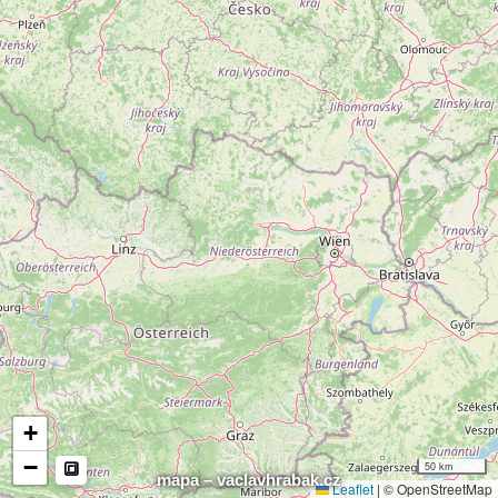
mrak
🔗
Sdíl
map
+
−
50 km
🔳
mapa – vaclavhrabak.cz
Leaflet
|
© OpenStreetMap