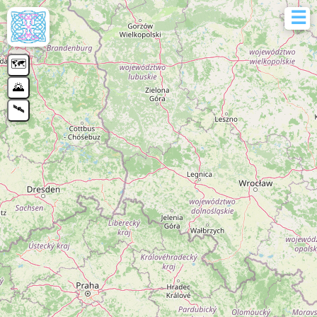
☰
Map
🔍
🗺️
🌄
📍
🛰️
📍
📍 vypočítat 
🗑️
📏 měřen
🗑️
⭐ uložit mí
🗑️
📤 export